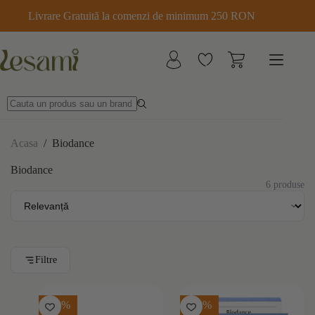
Sari
Livrare Gratuită la comenzi de minimum 250 RON
la
conținut
Acasa
/
Biodance
Biodance
6 produse
Filtre
-30%
-10%