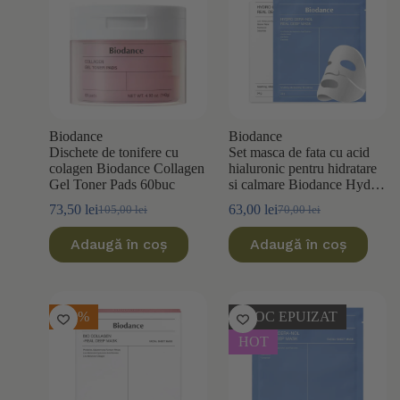
Biodance
Biodance
Dischete de tonifere cu
Set masca de fata cu acid
colagen Biodance Collagen
hialuronic pentru hidratare
Gel Toner Pads 60buc
si calmare Biodance Hydro
Cera-Nol 34g x 4 bucati
73,50
lei
63,00
lei
105,00
lei
70,00
lei
Prețul
Prețul
Prețul
Prețul
inițial
curent
inițial
curent
Adaugă în coș
Adaugă în coș
a
este:
a
este:
fost:
73,50 lei.
fost:
63,00 lei.
105,00 lei.
70,00 lei.
-10%
STOC EPUIZAT
HOT