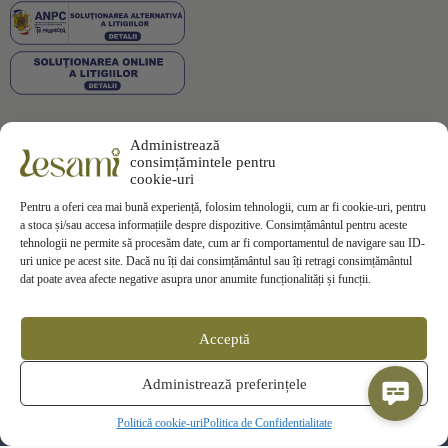
Administrează
Plata securizată
consimțămintele pentru
cookie-uri
Pentru a oferi cea mai bună experiență, folosim tehnologii, cum ar fi cookie-uri, pentru
a stoca și/sau accesa informațiile despre dispozitive. Consimțământul pentru aceste
tehnologii ne permite să procesăm date, cum ar fi comportamentul de navigare sau ID-
uri unice pe acest site. Dacă nu îți dai consimțământul sau îți retragi consimțământul
Informații
dat poate avea afecte negative asupra unor anumite funcționalități și funcții.
Termeni si Conditii
Politica de Confidentialitate
Politica de
Cookies
Acceptă
Politica de Livrare
Politica de Retur
Contact
Administrează preferințele
ANPC
SOL
Politică cookie-uri
Politica de Confidentialitate
© 2025 Lesami Toate drepturile rezervate