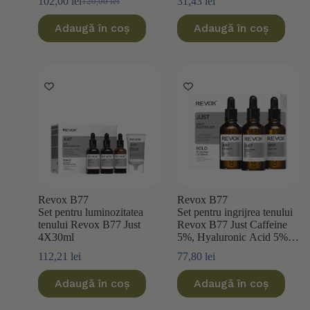
102,00
lei
31,43
lei
120,00
lei
Prețul
Prețul
inițial
curent
Adaugă în coș
Adaugă în coș
a
este:
fost:
102,00 lei.
120,00 lei.
Revox B77
Revox B77
Set pentru luminozitatea
Set pentru ingrijrea tenului
tenului Revox B77 Just
Revox B77 Just Caffeine
4X30ml
5%, Hyaluronic Acid 5%,
Squalane 3×30 ml
112,21
lei
77,80
lei
Adaugă în coș
Adaugă în coș