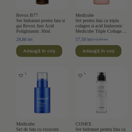
Revox B77
Medicube
Ser hidratant pentru fata si
Ser pentru fata cu triplu
gat Revox Just Acid
colagen si acid hialuronic
Poliglutamic 30ml
Medicube Triple Collagen
Serum 55ml
28,86
lei
57,50
lei
115,00
lei
Prețul
Prețul
inițial
curent
Adaugă în coș
Adaugă în coș
a
este:
fost:
57,50 lei.
115,00 lei.
-30%
-20%
Medicube
COSRX
Ser de fata cu exozomi
Ser hidratant pentru fata cu