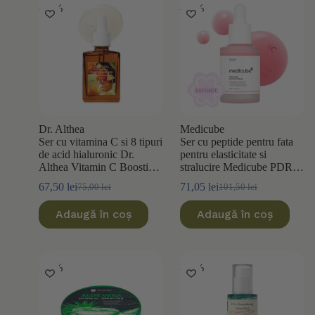
-10%
-30%
Dr. Althea
Medicube
Ser cu vitamina C si 8 tipuri
Ser cu peptide pentru fata
de acid hialuronic Dr.
pentru elasticitate si
Althea Vitamin C Boosting
stralucire Medicube PDRN
Serum 30ml
Pink Peptide Serum 30ml
67,50
lei
71,05
lei
75,00
lei
101,50
lei
Prețul
Prețul
Prețul
Prețul
inițial
curent
inițial
curent
Adaugă în coș
Adaugă în coș
a
este:
a
este:
fost:
67,50 lei.
fost:
71,05 lei.
75,00 lei.
101,50 lei.
-30%
-30%