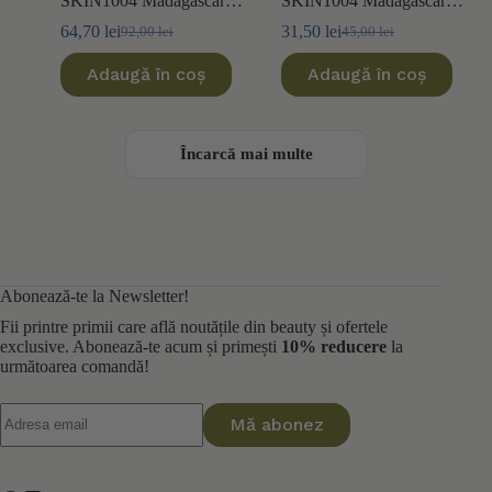
SKIN1004 Madagascar
SKIN1004 Madagascar
Centella Ampoule 100ml
Centella Ampoule 30ml
64,70
lei
31,50
lei
92,00
lei
45,00
lei
Prețul
Prețul
Prețul
Prețul
inițial
curent
inițial
curent
Adaugă în coș
Adaugă în coș
a
este:
a
este:
fost:
64,70 lei.
fost:
31,50 lei.
92,00 lei.
45,00 lei.
Încarcă mai multe
Abonează-te la Newsletter!
Fii printre primii care află noutățile din beauty și ofertele
exclusive. Abonează-te acum și primești
10% reducere
la
următoarea comandă!
Mă abonez