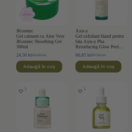
JKosmec
Axis-y
Gel calmant cu Aloe Vera
Gel exfoliant bland pentru
JKosmec Shoothing Gel
fata Axis-y Pha
300ml
Resurfacing Glow Peel
50ml
24,50
lei
66,85
lei
35,00
lei
95,50
lei
Prețul
Prețul
Prețul
Prețul
inițial
curent
inițial
curent
Adaugă în coș
Adaugă în coș
a
este:
a
este:
fost:
24,50 lei.
fost:
66,85 lei.
35,00 lei.
95,50 lei.
-35%
-10%