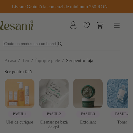
Sari
Livrare Gratuită la comenzi de minimum 250 RON
la
conținut
Acasa
/
Ten
/
Îngrijire piele
/
Ser pentru față
Ser pentru față
PASUL 1
PASUL 2
PASUL 3
PASUL 4
Ulei de curățare
Cleanser pe bază
Exfoliant
Toner
de apă