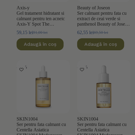
Axis-y
Beauty of Joseon
Gel tratament hidratant si
Ser calmant pentru fata cu
calmant pentru ten acneic
extract de ceai verde si
Axis-Y Spot The
panthenol Beauty of Joseon
Difference Blemish
30ml
59,15
lei
62,55
lei
91,00
lei
69,50
lei
Prețul
Prețul
Prețul
Prețul
Treatment 15ml
inițial
curent
inițial
curent
Adaugă în coș
Adaugă în coș
a
este:
a
este:
fost:
59,15 lei.
fost:
62,55 lei.
91,00 lei.
69,50 lei.
-30%
-30%
SKIN1004
SKIN1004
Ser pentru fata calmant cu
Ser pentru fata calmant cu
Centella Asiatica
Centella Asiatica