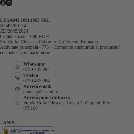
LESAMI ONLINE SRL
RO49780154
J23/2045/2024
Capital social: 1000 RON
Str. Horia, Closca si Crisan nr. 7, Otopeni, Romania
Activitate principală 4775 – Comerț cu amănuntul al produselor
cosmetice și de parfumerie
Whatsapp:
0750 435 084
Telefon
0750 435 084
Adresă email:
contact@lesami.ro
Adresă punct de lucru:
Strada Horia Cloșca și Crișan 7, Otopeni, Ilfov
075100
ANPC