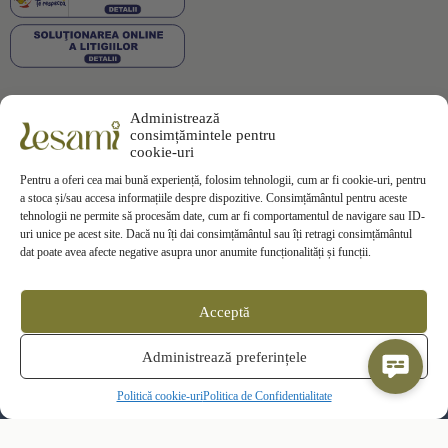
Administrează
Plata securizată
consimțămintele pentru
cookie-uri
Pentru a oferi cea mai bună experiență, folosim tehnologii, cum ar fi cookie-uri, pentru
a stoca și/sau accesa informațiile despre dispozitive. Consimțământul pentru aceste
tehnologii ne permite să procesăm date, cum ar fi comportamentul de navigare sau ID-
uri unice pe acest site. Dacă nu îți dai consimțământul sau îți retragi consimțământul
Informații
dat poate avea afecte negative asupra unor anumite funcționalități și funcții.
Termeni si Conditii
Politica de Confidentialitate
Politica de
Cookies
Acceptă
Politica de Livrare
Politica de Retur
Contact
Administrează preferințele
ANPC
SOL
Politică cookie-uri
Politica de Confidentialitate
© 2025 Lesami Toate drepturile rezervate
Active in
BusinessLeague