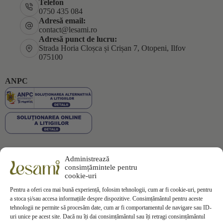
Telefon
0750 435 084
Adresă email:
contact@lesami.ro
Adresă punct de lucru:
Strada Horia Cloșca și Crișan 7, Otopeni, Ilfov
075100
ANPC
Administrează
Plata securizată
consimțămintele pentru
cookie-uri
Pentru a oferi cea mai bună experiență, folosim tehnologii, cum ar fi cookie-uri, pentru
a stoca și/sau accesa informațiile despre dispozitive. Consimțământul pentru aceste
tehnologii ne permite să procesăm date, cum ar fi comportamentul de navigare sau ID-
uri unice pe acest site. Dacă nu îți dai consimțământul sau îți retragi consimțământul