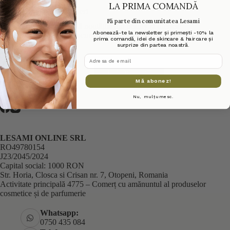
LA PRIMA COMANDĂ
Abonează-te la Newsletter!
Fă parte din comunitatea Lesami
Fii printre primii care află noutățile din beauty și ofertele
Abonează-te la newsletter și primești -10% la
exclusive. Abonează-te acum și primești
10% reducere
la
prima comandă, idei de skincare & haircare și
următoarea comandă!
surprize din partea noastră.
adresa de email
Mă abonez
Mă abonez!
Nu, mulțumesc.
LESAMI ONLINE SRL
RO49780154
J23/2045/2024
Capital social: 1000 RON
Str. Horia, Closca si Crisan nr. 7, Otopeni, Romania
Activitate principală 4775 – Comerț cu amănuntul al produselor
cosmetice și de parfumerie
Whatsapp:
0750 435 084