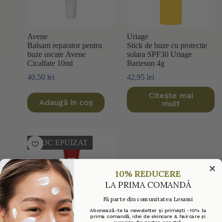
Avene
Uriage
Balsam reparator pentru
Stick de buze cu protectie
buze uscate Avene
solara SPF30 Uriage
Cicalfate 10ml
Bariesun 4g
40,50
lei
42,95
lei
Citește mai
Adaugă în coș
mult
STOC EPUIZAT
10% REDUCERE
LA PRIMA COMANDĂ
Fă parte din comunitatea Lesami
Abonează-te la newsletter și primești -10% la
prima comandă, idei de skincare & haircare și