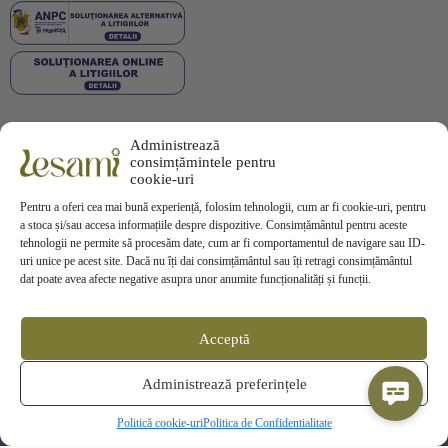
Administrează
Plata securizată
consimțămintele pentru
cookie-uri
Pentru a oferi cea mai bună experiență, folosim tehnologii, cum ar fi cookie-uri, pentru
a stoca și/sau accesa informațiile despre dispozitive. Consimțământul pentru aceste
tehnologii ne permite să procesăm date, cum ar fi comportamentul de navigare sau ID-
uri unice pe acest site. Dacă nu îți dai consimțământul sau îți retragi consimțământul
Informații
dat poate avea afecte negative asupra unor anumite funcționalități și funcții.
Termeni si Conditii
Politica de Confidentialitate
Politica de
Cookies
Acceptă
Politica de Livrare
Politica de Retur
Contact
Administrează preferințele
ANPC
SOL
Politică cookie-uri
Politica de Confidentialitate
© 2025 Lesami Toate drepturile rezervate