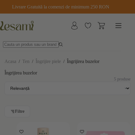
Sari
Livrare Gratuită la comenzi de minimum 250 RON
la
conținut
Acasa
/
Ten
/
Îngrijire piele
/
Îngrijirea buzelor
Îngrijirea buzelor
5 produse
Filtre