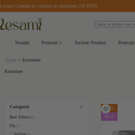
Sari
Livrare Gratuită la comenzi de minimum 250 RON
la
conținut
Noutăți
Promoții ✨
Pachete Produse
Protecție
Acasa
/
Kerastase
Kerastase
Categorii
-15%
HOT
Best Sellers
2
Păr
7
Styling
1