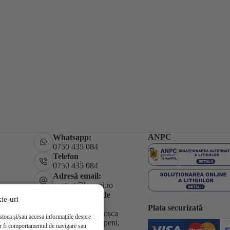
ANPC
Whatsapp:
0750 435 084
Telefon
0750 435 084
Adresă email:
contact@lesami.ro
Adresă punct de
ie-uri
lucru:
Plata securizată
Strada Horia Cloșca
stoca și/sau accesa informațiile despre
și Crișan 7, Otopeni,
r fi comportamentul de navigare sau