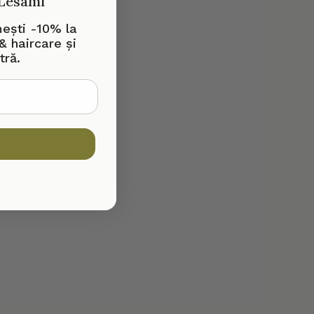
 Lesami
mești -10% la
& haircare și
tră.