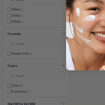
3
200ml
2
150ml
2
250ml
Formula
1
Paraben Free
Gama
6
Clasic
1
Profesional
Ingrijirea parului