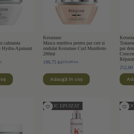
Kerastase
Kerasta
si calmanta
Masca nutritiva pentru par cret si
Tratame
e Hydra-Apaisant
ondulat Kerastase Curl Manifesto
par det
200ml
Concent
Répara
199,75
lei
ei
235,00
lei
Prețul
Prețul
252,00
inițial
curent
a
este:
coș
Adaugă în coș
Ad
i.
fost:
199,75 lei.
i.
235,00 lei.
STOC EPUIZAT
STOC