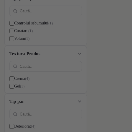
1
Controlul sebumului
1
Curatare
1
Volum
Textura Produs
4
Crema
1
Gel
Tip par
4
Deteriorat