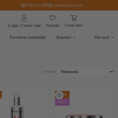
0750 435 084
contact@lesami.ro
Cosul meu
Favorite
Login / Creare cont
Favoritele comunității
Branduri
Mai mult
7 produse
-15%
HOT