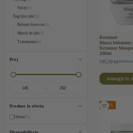
Spray
1
Îngrijire păr
7
Balsam leave-in
1
Mască de păr
3
Kerastase
Tratamente
4
Masca hidratanta 
Kerastase Masqu
200ml
Preț
195,50
lei
230,00
l
Prețul
Prețul
inițial
curent
a
este:
Adaugă în 
fost:
195,50 le
230,00 le
–
-10%
Produse la oferta
7
Oferte
Disponibilitate