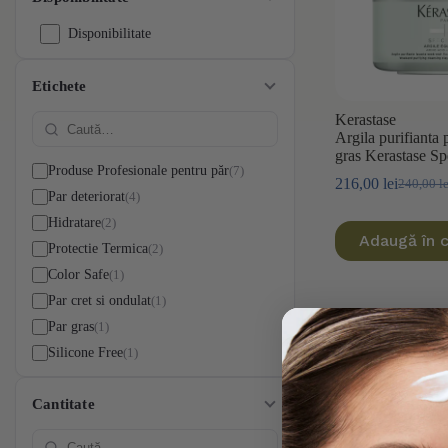
Disponibilitate
Etichete
Kerastase
Argila purifianta 
gras Kerastase Sp
7
Produse Profesionale pentru păr
216,00
lei
240,00
l
Prețul
Prețul
4
Par deteriorat
inițial
curent
2
Hidratare
a
este:
Adaugă în 
fost:
216,00 le
2
Protectie Termica
240,00 le
1
Color Safe
1
Par cret si ondulat
1
Par gras
1
Silicone Free
Cantitate