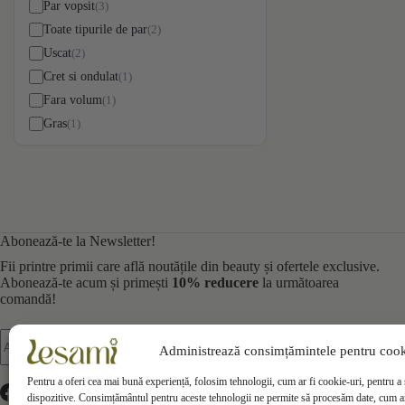
3
Par vopsit
2
Toate tipurile de par
2
Uscat
1
Cret si ondulat
1
Fara volum
1
Gras
Abonează-te la Newsletter!
Fii printre primii care află noutățile din beauty și ofertele exclusive.
Abonează-te acum și primești
10% reducere
la următoarea
comandă!
Mă abonez
Administrează consimțămintele pentru cook
Pentru a oferi cea mai bună experiență, folosim tehnologii, cum ar fi cookie-uri, pentru a 
dispozitive. Consimțământul pentru aceste tehnologii ne permite să procesăm date, cum a