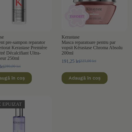
se
Kerastase
nt pre-sampon reparator
Masca reparatoare pentru par
eriorat Kerastase Première
vopsit Kérastase Chroma Absolu
ré Décalcifiant Ultra-
200ml
teur 250ml
191,25
lei
225,00
lei
Prețul
Prețul
lei
280,00
lei
Prețul
Prețul
inițial
curent
inițial
curent
a
este:
augă în coș
Adaugă în coș
a
este:
fost:
191,25 lei.
fost:
252,00 lei.
225,00 lei.
280,00 lei.
 EPUIZAT