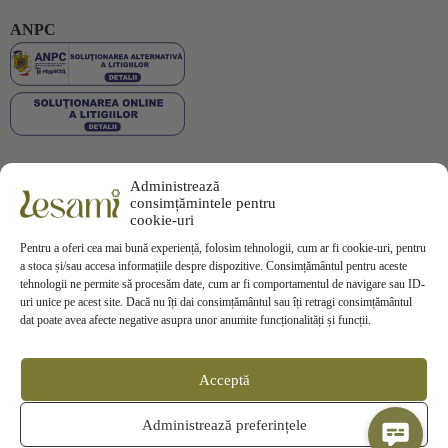
ANPC
Administrează
Plata securizată
consimțămintele pentru
cookie-uri
Pentru a oferi cea mai bună experiență, folosim tehnologii, cum ar fi cookie-uri, pentru
a stoca și/sau accesa informațiile despre dispozitive. Consimțământul pentru aceste
tehnologii ne permite să procesăm date, cum ar fi comportamentul de navigare sau ID-
uri unice pe acest site. Dacă nu îți dai consimțământul sau îți retragi consimțământul
Informații
dat poate avea afecte negative asupra unor anumite funcționalități și funcții.
Termeni si Conditii
Politica de Confidentialitate
Politica de
Cookies
Acceptă
Politica de Livrare
Politica de Retur
Contact
Administrează preferințele
ANPC