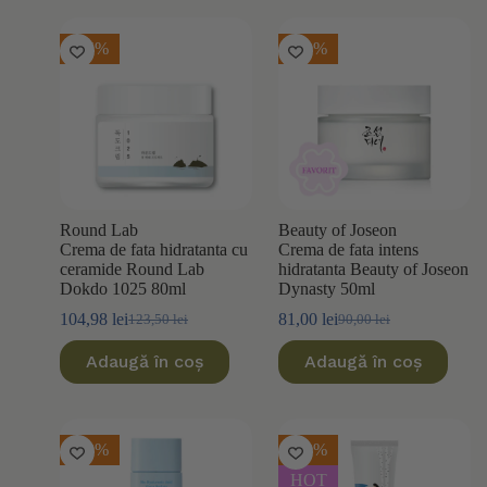
115,00 lei.
115,00 lei.
-15%
-10%
Round Lab
Beauty of Joseon
Crema de fata hidratanta cu
Crema de fata intens
ceramide Round Lab
hidratanta Beauty of Joseon
Dokdo 1025 80ml
Dynasty 50ml
104,98
lei
81,00
lei
123,50
lei
90,00
lei
Prețul
Prețul
Prețul
Prețul
inițial
curent
inițial
curent
Adaugă în coș
Adaugă în coș
a
este:
a
este:
fost:
104,98 lei.
fost:
81,00 lei.
123,50 lei.
90,00 lei.
-20%
-20%
HOT