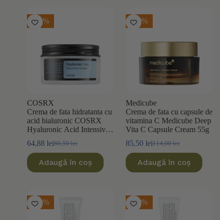
-25%
-25%
COSRX
Medicube
Crema de fata hidratanta cu
Crema de fata cu capsule de
acid hialuronic COSRX
vitamina C Medicube Deep
Hyaluronic Acid Intensive
Vita C Capsule Cream 55g
Cream 100ml
64,88
lei
85,50
lei
86,50
lei
114,00
lei
Prețul
Prețul
Prețul
Prețul
inițial
curent
inițial
curent
Adaugă în coș
Adaugă în coș
a
este:
a
este:
fost:
64,88 lei.
fost:
85,50 lei.
86,50 lei.
114,00 lei.
-20%
-20%