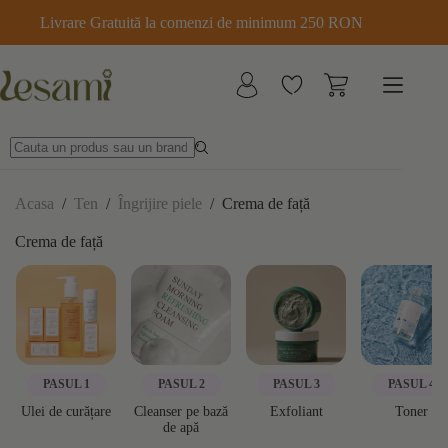
Sari
Livrare Gratuită la comenzi de minimum 250 RON
la
conținut
Acasa
/
Ten
/
Îngrijire piele
/
Crema de față
Crema de față
PASUL 1
PASUL 2
PASUL 3
PASUL 4
Ulei de curățare
Cleanser pe bază
Exfoliant
Toner
de apă