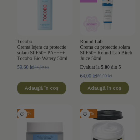
Tocobo
Round Lab
Crema lejera cu protectie
Crema cu protectie solara
solara SPF50+ PA++++
SPF50+ Round Lab Birch
Tocobo Bio Watery 50ml
Juice 50ml
59,60
lei
Evaluat la
5.00
din 5
74,50
lei
Prețul
Prețul
inițial
curent
64,00
lei
80,00
lei
Prețul
Prețul
a
este:
inițial
curent
fost:
59,60 lei.
Adaugă în coș
Adaugă în coș
a
este:
74,50 lei.
fost:
64,00 lei.
80,00 lei.
-20%
-30%