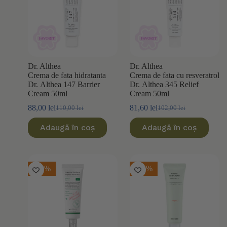
Dr. Althea
Dr. Althea
Crema de fata hidratanta
Crema de fata cu resveratrol
Dr. Althea 147 Barrier
Dr. Althea 345 Relief
Cream 50ml
Cream 50ml
88,00
lei
81,60
lei
110,00
lei
102,00
lei
Prețul
Prețul
Prețul
Prețul
inițial
curent
inițial
curent
Adaugă în coș
Adaugă în coș
a
este:
a
este:
fost:
88,00 lei.
fost:
81,60 lei.
110,00 lei.
102,00 lei.
-20%
-15%