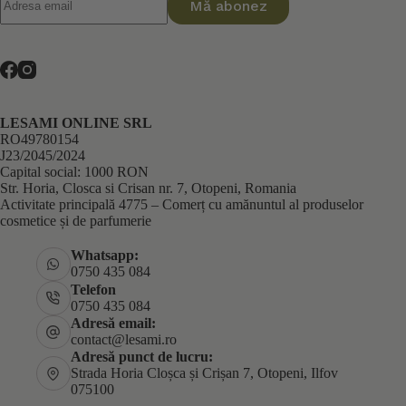
Mă abonez
LESAMI ONLINE SRL
RO49780154
J23/2045/2024
Capital social: 1000 RON
Str. Horia, Closca si Crisan nr. 7, Otopeni, Romania
Activitate principală 4775 – Comerț cu amănuntul al produselor
cosmetice și de parfumerie
Whatsapp:
0750 435 084
Telefon
0750 435 084
Adresă email:
contact@lesami.ro
Adresă punct de lucru:
Strada Horia Cloșca și Crișan 7, Otopeni, Ilfov
075100