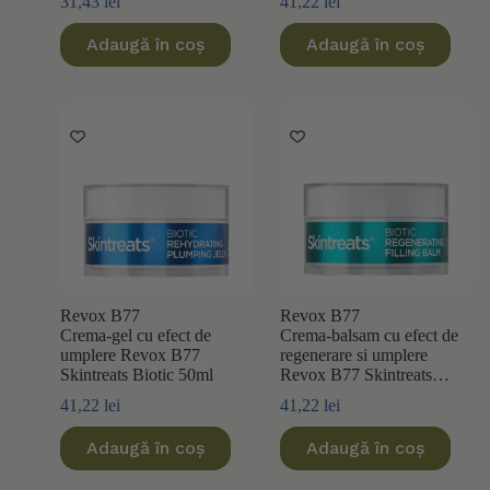
31,43
lei
41,22
lei
Adaugă în coș
Adaugă în coș
Revox B77
Revox B77
Crema-gel cu efect de
Crema-balsam cu efect de
umplere Revox B77
regenerare si umplere
Skintreats Biotic 50ml
Revox B77 Skintreats
Biotic 50ml
41,22
lei
41,22
lei
Adaugă în coș
Adaugă în coș