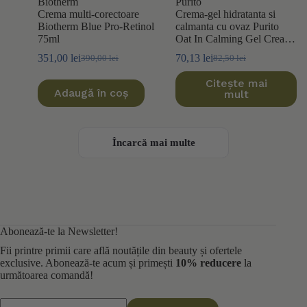
Biotherm
Purito
Crema multi-corectoare
Crema-gel hidratanta si
Biotherm Blue Pro-Retinol
calmanta cu ovaz Purito
75ml
Oat In Calming Gel Cream
100ml
351,00
lei
70,13
lei
390,00
lei
82,50
lei
Prețul
Prețul
Prețul
Prețul
inițial
curent
inițial
curent
Citește mai
a
este:
a
este:
Adaugă în coș
mult
fost:
351,00 lei.
fost:
70,13 lei.
390,00 lei.
82,50 lei.
Încarcă mai multe
Abonează-te la Newsletter!
Fii printre primii care află noutățile din beauty și ofertele
exclusive. Abonează-te acum și primești
10% reducere
la
următoarea comandă!