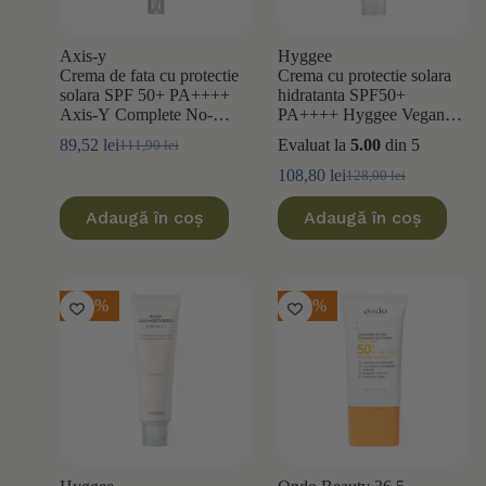
Axis-y
Hyggee
Crema de fata cu protectie
Crema cu protectie solara
solara SPF 50+ PA++++
hidratanta SPF50+
Axis-Y Complete No-
PA++++ Hyggee Vegan
Stress Physical V.3 50ml
Sun Cream 50ml
89,52
lei
Evaluat la
5.00
din 5
111,90
lei
Prețul
Prețul
inițial
curent
108,80
lei
128,00
lei
Prețul
Prețul
a
este:
inițial
curent
fost:
89,52 lei.
Adaugă în coș
Adaugă în coș
a
este:
111,90 lei.
fost:
108,80 lei.
128,00 lei.
-15%
-15%