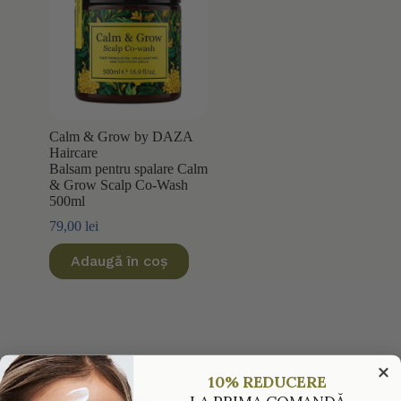
Calm & Grow by DAZA
Haircare
Balsam pentru spalare Calm
& Grow Scalp Co-Wash
500ml
79,00
lei
Adaugă în coș
10% REDUCERE