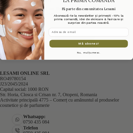
LA PRIMA COMANDĂ
Abonează-te la Newsletter!
Fii printre primii care află noutățile din beauty și ofertele
Fă parte din comunitatea Lesami
exclusive. Abonează-te acum și primești
10% reducere
la
Abonează-te la newsletter și primești -10% la
următoarea comandă!
prima comandă, idei de skincare & haircare și
surprize din partea noastră.
adresa de email
Mă abonez
Mă abonez!
Nu, mulțumesc.
LESAMI ONLINE SRL
RO49780154
J23/2045/2024
Capital social: 1000 RON
Str. Horia, Closca si Crisan nr. 7, Otopeni, Romania
Activitate principală 4775 – Comerț cu amănuntul al produselor
cosmetice și de parfumerie
Whatsapp:
0750 435 084
Telefon