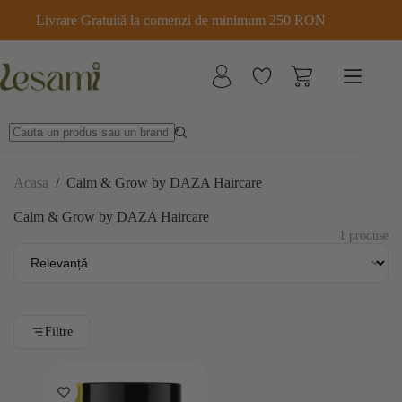
Sari
Livrare Gratuită la comenzi de minimum 250 RON
la
conținut
Acasa
/
Calm & Grow by DAZA Haircare
Calm & Grow by DAZA Haircare
1 produse
Filtre