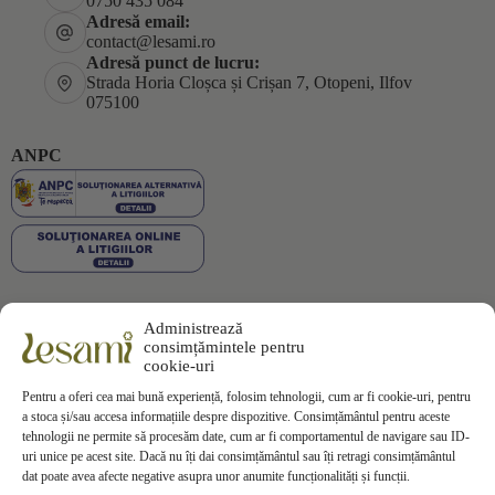
0750 435 084
Adresă email:
contact@lesami.ro
Adresă punct de lucru:
Strada Horia Cloșca și Crișan 7, Otopeni, Ilfov
075100
ANPC
Administrează
Plata securizată
consimțămintele pentru
cookie-uri
Pentru a oferi cea mai bună experiență, folosim tehnologii, cum ar fi cookie-uri, pentru
a stoca și/sau accesa informațiile despre dispozitive. Consimțământul pentru aceste
tehnologii ne permite să procesăm date, cum ar fi comportamentul de navigare sau ID-
uri unice pe acest site. Dacă nu îți dai consimțământul sau îți retragi consimțământul
Informații
dat poate avea afecte negative asupra unor anumite funcționalități și funcții.
Termeni si Conditii