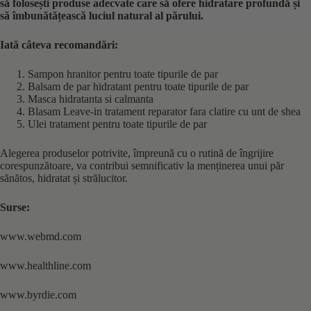
să folosești produse adecvate care să ofere hidratare profundă și
să îmbunătățească luciul natural al părului.
Iată câteva recomandări:
Sampon hranitor pentru toate tipurile de par
Balsam de par hidratant pentru toate tipurile de par
Masca hidratanta si calmanta
Blasam Leave-in tratament reparator fara clatire cu unt de shea
Ulei tratament pentru toate tipurile de par
Alegerea produselor potrivite, împreună cu o rutină de îngrijire
corespunzătoare, va contribui semnificativ la menținerea unui păr
sănătos, hidratat și strălucitor.
Surse:
www.webmd.com
www.healthline.com
www.byrdie.com