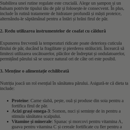
Stabilirea unei rutine regulate este crucială. Alege un șampon și un
balsam potrivite tipului tău de păr și folosește-le consecvent. În plus,
include în rutină tratamente de hidratare profundă și măști proteice,
alternându-le săptămânal pentru a întări și hrăni firul de păr. ​
2. Redu utilizarea instrumentelor de coafat cu căldură
Expunerea frecventă la temperaturi ridicate poate deteriora cuticula
firului de păr, ducând la fragilitate și pierderea strălucirii. Încearcă să
limitezi utilizarea uscătoarelor, plăcilor de îndreptat și ondulatoarelor,
permițând părului să se usuce natural ori de câte ori este posibil. ​
3. Menține o alimentație echilibrată
Nutriția joacă un rol esențial în sănătatea părului. Asigură-te că dieta ta
include:​
Proteine
: Carne slabă, pește, ouă și produse din soia pentru a
fortifica firul de păr. ​
Acizi grași omega-3
: Somon, nuci și semințe de in pentru a
stimula sănătatea scalpului. ​
Vitamine și minerale
: Spanac și morcovi pentru vitamina A,
guava pentru vitamina C și cereale fortificate cu fier pentru a