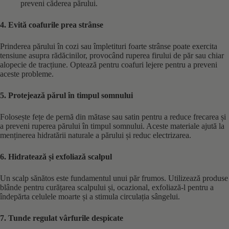
preveni căderea părului.
4. Evită coafurile prea strânse
Prinderea părului în cozi sau împletituri foarte strânse poate exercita
tensiune asupra rădăcinilor, provocând ruperea firului de păr sau chiar
alopecie de tracțiune. Optează pentru coafuri lejere pentru a preveni
aceste probleme. ​
5. Protejează părul în timpul somnului
Folosește fețe de pernă din mătase sau satin pentru a reduce frecarea și
a preveni ruperea părului în timpul somnului. Aceste materiale ajută la
menținerea hidratării naturale a părului și reduc electrizarea.​
6. Hidratează și exfoliază scalpul
Un scalp sănătos este fundamentul unui păr frumos. Utilizează produse
blânde pentru curățarea scalpului și, ocazional, exfoliază-l pentru a
îndepărta celulele moarte și a stimula circulația sângelui. ​
7. Tunde regulat vârfurile despicate