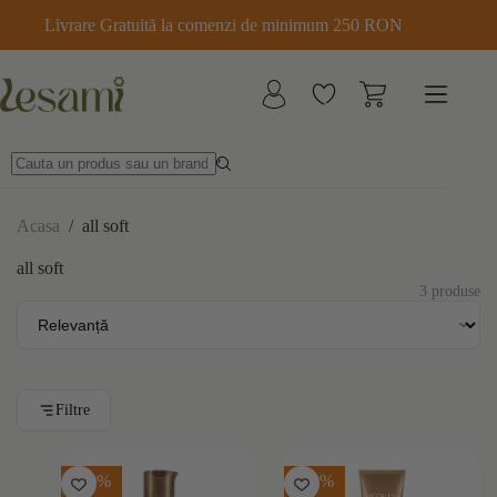
Sari
Livrare Gratuită la comenzi de minimum 250 RON
la
conținut
Acasa
/
all soft
all soft
3 produse
Filtre
-10%
-10%