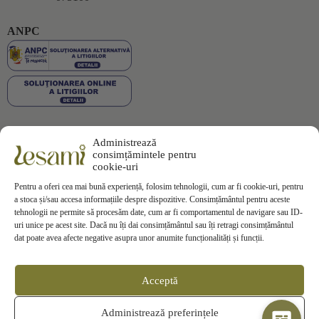
ANPC
Administrează
Plata securizată
consimțămintele pentru
cookie-uri
Pentru a oferi cea mai bună experiență, folosim tehnologii, cum ar fi cookie-uri, pentru
a stoca și/sau accesa informațiile despre dispozitive. Consimțământul pentru aceste
tehnologii ne permite să procesăm date, cum ar fi comportamentul de navigare sau ID-
uri unice pe acest site. Dacă nu îți dai consimțământul sau îți retragi consimțământul
Informații
dat poate avea afecte negative asupra unor anumite funcționalități și funcții.
Termeni si Conditii
Politica de Confidentialitate
Politica de
Cookies
Acceptă
Politica de Livrare
Politica de Retur
Contact
Administrează preferințele