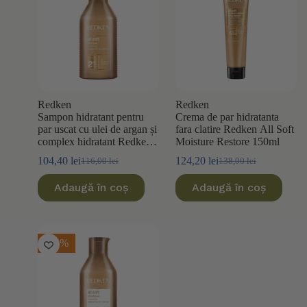
Redken
Redken
Sampon hidratant pentru
Crema de par hidratanta
par uscat cu ulei de argan și
fara clatire Redken All Soft
complex hidratant Redken
Moisture Restore 150ml
All Soft 300ml
104,40
lei
124,20
lei
116,00
lei
138,00
lei
Prețul
Prețul
Prețul
Prețul
inițial
curent
inițial
curent
Adaugă în coș
Adaugă în coș
a
este:
a
este:
fost:
104,40 lei.
fost:
124,20 lei.
116,00 lei.
138,00 lei.
-15%