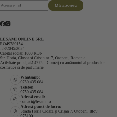
Mă abonez
LESAMI ONLINE SRL
RO49780154
J23/2045/2024
Capital social: 1000 RON
Str. Horia, Closca si Crisan nr. 7, Otopeni, Romania
Activitate principală 4775 – Comerț cu amănuntul al produselor
cosmetice și de parfumerie
Whatsapp:
0750 435 084
Telefon
0750 435 084
Adresă email:
contact@lesami.ro
Adresă punct de lucru:
Strada Horia Cloșca și Crișan 7, Otopeni, Ilfov
075100