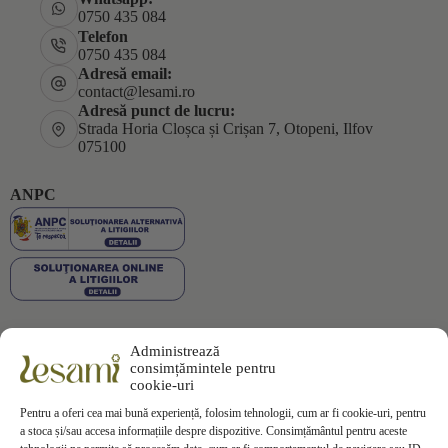
0750 435 084
Telefon
0750 435 084
Adresă email:
contact@lesami.ro
Adresă punct de lucru:
Strada Horia Cloșca și Crișan 7, Otopeni, Ilfov
075100
ANPC
Administrează
Plata securizată
consimțămintele pentru
cookie-uri
Pentru a oferi cea mai bună experiență, folosim tehnologii, cum ar fi cookie-uri, pentru
a stoca și/sau accesa informațiile despre dispozitive. Consimțământul pentru aceste