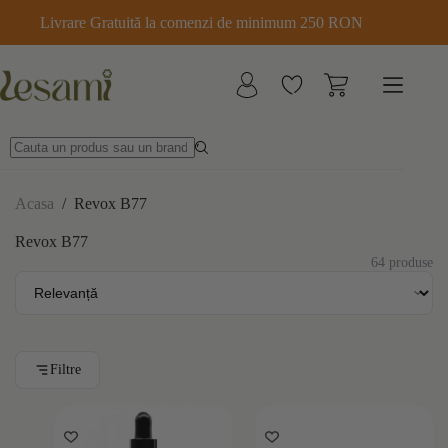
Sari
Livrare Gratuită la comenzi de minimum 250 RON
la
conținut
Acasa
/
Revox B77
Revox B77
64 produse
Filtre