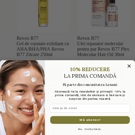
Revox B77
Revox B77
Gel de curatare exfoliant cu
Ulei reparator molecular
AHA/BHA/PHA Revox
pentru par Revox B77 Plex
B77 Zitcare 250ml
Molecular Hair Oil 30ml
30,71
lei
52,45
lei
10% REDUCERE
Adaugă în coș
Adaugă în coș
LA PRIMA COMANDĂ
Fă parte din comunitatea Lesami
Abonează-te la newsletter și primești -10% la
prima comandă, idei de skincare & haircare și
surprize din partea noastră.
adresa de email
Mă abonez!
Nu, mulțumesc.