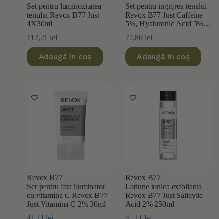
Set pentru luminozitatea
Set pentru ingrijrea tenului
tenului Revox B77 Just
Revox B77 Just Caffeine
4X30ml
5%, Hyaluronic Acid 5%,
Squalane 3×30 ml
112,21
lei
77,80
lei
Adaugă în coș
Adaugă în coș
Revox B77
Revox B77
Ser pentru fata iluminator
Lotiune tonica exfolianta
cu vitamina C Revox B77
Revox B77 Just Salicylic
Just Vitamina C 2% 30ml
Acid 2% 250ml
41,11
lei
41,11
lei