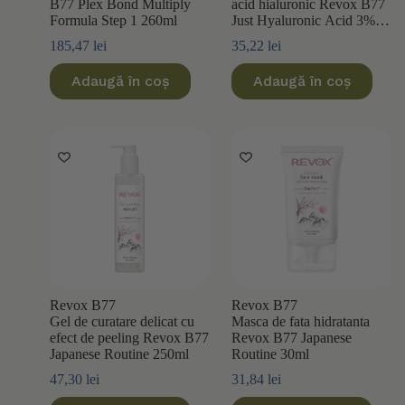
B77 Plex Bond Multiply
acid hialuronic Revox B77
Formula Step 1 260ml
Just Hyaluronic Acid 3%
250ml
185,47
lei
35,22
lei
Adaugă în coș
Adaugă în coș
Revox B77
Revox B77
Gel de curatare delicat cu
Masca de fata hidratanta
efect de peeling Revox B77
Revox B77 Japanese
Japanese Routine 250ml
Routine 30ml
47,30
lei
31,84
lei