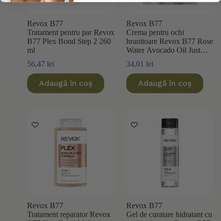
Revox B77
Revox B77
Tratament pentru par Revox
Crema pentru ochi
B77 Plex Bond Step 2 260
hranitoare Revox B77 Rose
ml
Water Avocado Oil Just
50ml
56,47
lei
34,01
lei
Adaugă în coș
Adaugă în coș
Revox B77
Revox B77
Tratament reparator Revox
Gel de curatare hidratant cu