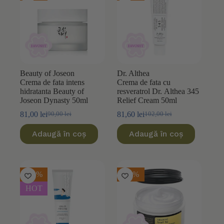
Beauty of Joseon
Dr. Althea
Crema de fata intens
Crema de fata cu
hidratanta Beauty of
resveratrol Dr. Althea 345
Joseon Dynasty 50ml
Relief Cream 50ml
81,00
lei
81,60
lei
90,00
lei
102,00
lei
Prețul
Prețul
Prețul
Prețul
inițial
curent
inițial
curent
Adaugă în coș
Adaugă în coș
a
este:
a
este:
fost:
81,00 lei.
fost:
81,60 lei.
90,00 lei.
102,00 lei.
-20%
-30%
HOT