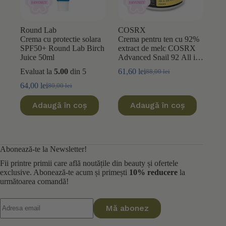
Round Lab
COSRX
Crema cu protectie solara
Crema pentru ten cu 92%
SPF50+ Round Lab Birch
extract de melc COSRX
Juice 50ml
Advanced Snail 92 All in
One 100ml
Evaluat la
5.00
din 5
61,60
lei
88,00
lei
Prețul
Prețul
inițial
curent
64,00
lei
80,00
lei
Prețul
Prețul
a
este:
inițial
curent
fost:
61,60 lei.
Adaugă în coș
Adaugă în coș
a
este:
88,00 lei.
fost:
64,00 lei.
80,00 lei.
Abonează-te la Newsletter!
Fii printre primii care află noutățile din beauty și ofertele
exclusive. Abonează-te acum și primești
10% reducere
la
următoarea comandă!
Mă abonez