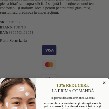
pielea iritată sau suprasolicitată și ajută la menținerea unui ten
confortabil și uniform. Ideală pentru pentru tenul gras, mixt,
sensibil sau predispus la imperfecțiuni.
SKU:
PU1002
BRAND:
PURITO
EAN:
8809563101054
Plata Securizata
10% REDUCERE
LA PRIMA COMANDĂ
Fă parte din comunitatea Lesami
Abonează-te la newsletter și primești -10% la
prima comandă, idei de skincare & haircare și
Descriere
surprize din partea noastră.