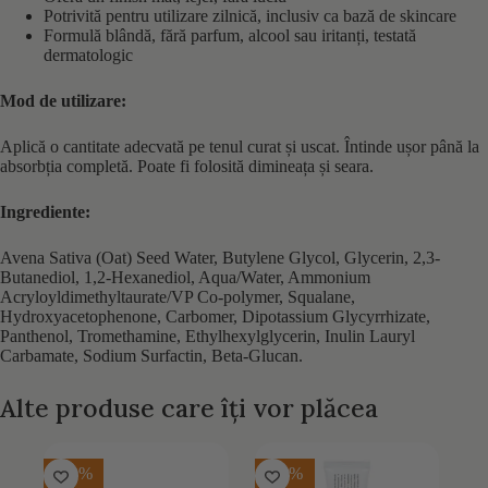
Potrivită pentru utilizare zilnică, inclusiv ca bază de skincare
Formulă blândă, fără parfum, alcool sau iritanți, testată
dermatologic
Mod de utilizare:
Aplică o cantitate adecvată pe tenul curat și uscat. Întinde ușor până la
absorbția completă. Poate fi folosită dimineața și seara.
Ingrediente:
Avena Sativa (Oat) Seed Water, Butylene Glycol, Glycerin, 2,3-
Butanediol, 1,2-Hexanediol, Aqua/Water, Ammonium
Acryloyldimethyltaurate/VP Co-polymer, Squalane,
Hydroxyacetophenone, Carbomer, Dipotassium Glycyrrhizate,
Panthenol, Tromethamine, Ethylhexylglycerin, Inulin Lauryl
Carbamate, Sodium Surfactin, Beta-Glucan.
Alte produse care îți vor plăcea
-10%
-20%