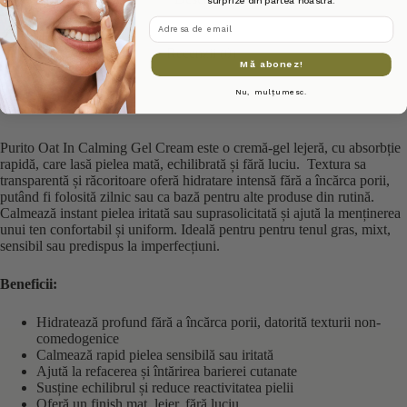
adresa de email
Recenzii (0)
Mă abonez!
Nu, mulțumesc.
Purito Oat In Calming Gel Cream este o cremă-gel lejeră, cu absorbție
rapidă, care lasă pielea mată, echilibrată și fără luciu. Textura sa
transparentă și răcoritoare oferă hidratare intensă fără a încărca porii,
putând fi folosită zilnic sau ca bază pentru alte produse din rutină.
Calmează instant pielea iritată sau suprasolicitată și ajută la menținerea
unui ten confortabil și uniform. Ideală pentru pentru tenul gras, mixt,
sensibil sau predispus la imperfecțiuni.
Beneficii:
Hidratează profund fără a încărca porii, datorită texturii non-
comedogenice
Calmează rapid pielea sensibilă sau iritată
Ajută la refacerea și întărirea barierei cutanate
Susține echilibrul și reduce reactivitatea pielii
Oferă un finish mat, lejer, fără luciu