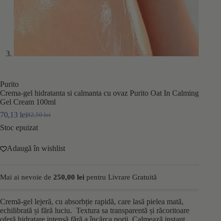
Purito
Crema-gel hidratanta si calmanta cu ovaz Purito Oat In Calming
Gel Cream 100ml
70,13
lei
82,50
lei
Prețul
Prețul
inițial
curent
Stoc epuizat
a
este:
fost:
70,13 lei.
Adaugă în wishlist
82,50 lei.
Mai ai nevoie de
250,00
lei
pentru Livrare Gratuită
Cremă-gel lejeră, cu absorbție rapidă, care lasă pielea mată,
echilibrată și fără luciu. Textura sa transparentă și răcoritoare
oferă hidratare intensă fără a încărca porii. Calmează instant