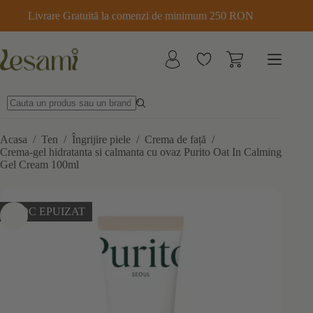
Sari
Livrare Gratuită la comenzi de minimum 250 RON
la
conținut
Acasa
/
Ten
/
Îngrijire piele
/
Crema de față
/
Crema-gel hidratanta si calmanta cu ovaz Purito Oat In Calming
Gel Cream 100ml
STOC EPUIZAT