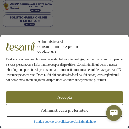
Administrează
Plata securizată
consimțămintele pentru
cookie-uri
Pentru a oferi cea mai bună experiență, folosim tehnologii, cum ar fi cookie-uri, pentru
a stoca și/sau accesa informațiile despre dispozitive. Consimțământul pentru aceste
tehnologii ne permite să procesăm date, cum ar fi comportamentul de navigare sau ID-
uri unice pe acest site. Dacă nu îți dai consimțământul sau îți retragi consimțământul
Informații
dat poate avea afecte negative asupra unor anumite funcționalități și funcții.
Termeni si Conditii
Politica de Confidentialitate
Politica de
Cookies
Acceptă
Politica de Livrare
Politica de Retur
Contact
Administrează preferințele
ANPC
SOL
Politică cookie-uri
Politica de Confidentialitate
© 2025 Lesami Toate drepturile rezervate