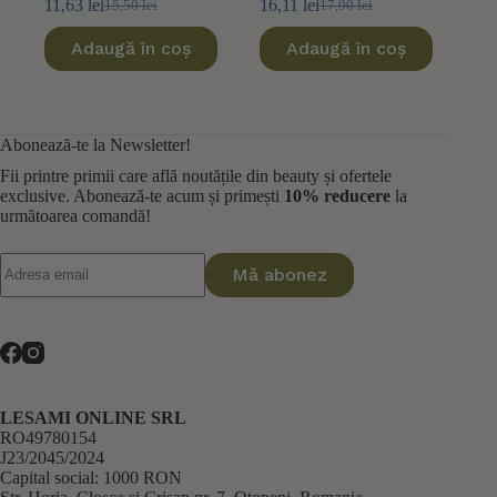
11,63
lei
16,11
lei
15,50
lei
17,90
lei
Prețul
Prețul
Prețul
Prețul
inițial
curent
inițial
curent
Adaugă în coș
Adaugă în coș
a
este:
a
este:
fost:
11,63 lei.
fost:
16,11 lei.
15,50 lei.
17,90 lei.
Abonează-te la Newsletter!
Fii printre primii care află noutățile din beauty și ofertele
exclusive. Abonează-te acum și primești
10% reducere
la
următoarea comandă!
Mă abonez
LESAMI ONLINE SRL
RO49780154
J23/2045/2024
Capital social: 1000 RON