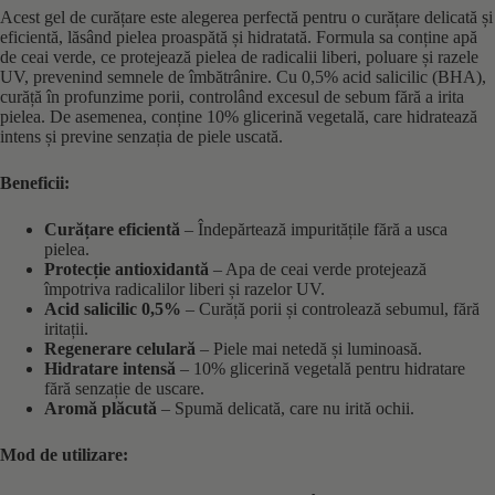
Acest gel de curățare este alegerea perfectă pentru o curățare delicată și
eficientă, lăsând pielea proaspătă și hidratată. Formula sa conține apă
de ceai verde, ce protejează pielea de radicalii liberi, poluare și razele
UV, prevenind semnele de îmbătrânire. Cu 0,5% acid salicilic (BHA),
curăță în profunzime porii, controlând excesul de sebum fără a irita
pielea. De asemenea, conține 10% glicerină vegetală, care hidratează
intens și previne senzația de piele uscată.
Beneficii:
Curățare eficientă
– Îndepărtează impuritățile fără a usca
pielea.
Protecție antioxidantă
– Apa de ceai verde protejează
împotriva radicalilor liberi și razelor UV.
Acid salicilic 0,5%
– Curăță porii și controlează sebumul, fără
iritații.
Regenerare celulară
– Piele mai netedă și luminoasă.
Hidratare intensă
– 10% glicerină vegetală pentru hidratare
fără senzație de uscare.
Aromă plăcută
– Spumă delicată, care nu irită ochii.
Mod de utilizare: