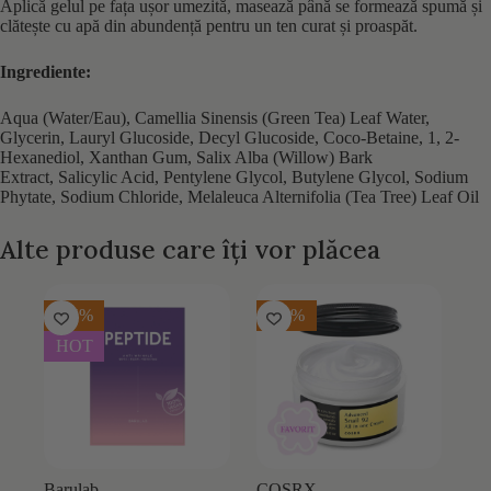
Aplică gelul pe fața ușor umezită, masează până se formează spumă și
clătește cu apă din abundență pentru un ten curat și proaspăt.
Ingrediente:
Aqua (Water/Eau), Camellia Sinensis (Green Tea) Leaf Water,
Glycerin, Lauryl Glucoside, Decyl Glucoside, Coco-Betaine, 1, 2-
Hexanediol, Xanthan Gum, Salix Alba (Willow) Bark
Extract, Salicylic Acid, Pentylene Glycol, Butylene Glycol, Sodium
Phytate, Sodium Chloride, Melaleuca Alternifolia (Tea Tree) Leaf Oil
Alte produse care îți vor plăcea
-25%
-30%
HOT
Barulab
COSRX