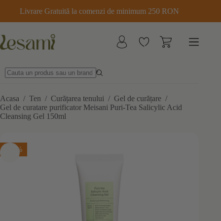
Sari
Livrare Gratuită la comenzi de minimum 250 RON
la
conținut
Acasa
/
Ten
/
Curățarea tenului
/
Gel de curățare
/
Gel de curatare purificator Meisani Puri-Tea Salicylic Acid
Cleansing Gel 150ml
-25%