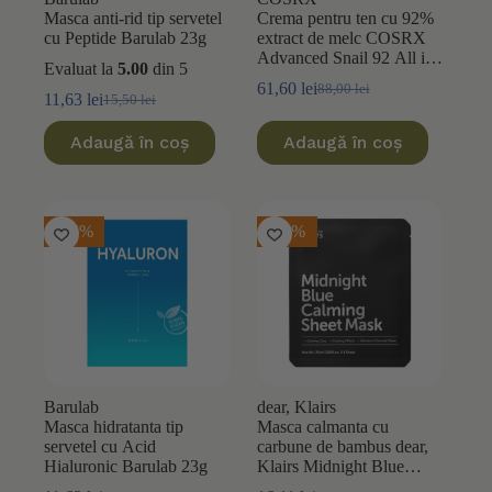
Masca anti-rid tip servetel
Crema pentru ten cu 92%
cu Peptide Barulab 23g
extract de melc COSRX
Advanced Snail 92 All in
Evaluat la
5.00
din 5
One 100ml
61,60
lei
88,00
lei
Prețul
Prețul
11,63
lei
15,50
lei
Prețul
Prețul
inițial
curent
inițial
curent
a
este:
Adaugă în coș
Adaugă în coș
a
este:
fost:
61,60 lei.
fost:
11,63 lei.
88,00 lei.
15,50 lei.
-25%
-10%
Barulab
dear, Klairs
Masca hidratanta tip
Masca calmanta cu
servetel cu Acid
carbune de bambus dear,
Hialuronic Barulab 23g
Klairs Midnight Blue
25ml