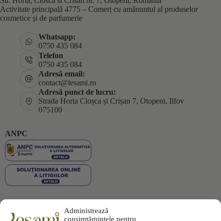
Str. Horia, Closca si Crisan nr. 7, Otopeni, Romania
Activitate principală 4775 – Comerț cu amănuntul al produselor
cosmetice și de parfumerie
Whatsapp:
0750 435 084
Telefon
0750 435 084
Adresă email:
contact@lesami.ro
Adresă punct de lucru:
Strada Horia Cloșca și Crișan 7, Otopeni, Ilfov
075100
ANPC
Administrează
Plata securizată
consimțămintele pentru