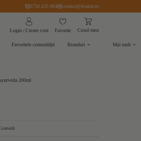
0750 435 084
contact@lesami.ro
Cosul meu
Favorite
Login / Creare cont
Favoritele comunității
Branduri
Mai mult
 Ayurveda 200ml
Gratuită