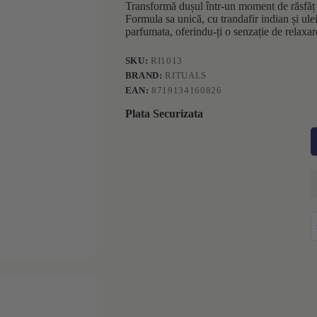
Transformă dușul într-un moment de răsfăț
Formula sa unică, cu trandafir indian și ulei
parfumata, oferindu-ți o senzație de relaxare
SKU:
RI1013
BRAND:
RITUALS
EAN:
8719134160826
Plata Securizata