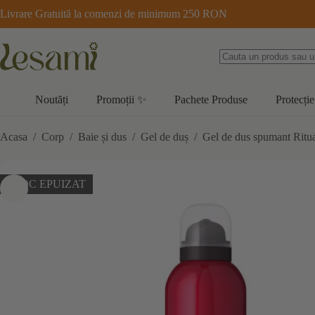
Sari
Livrare Gratuită la comenzi de minimum 250 RON
la
conținut
Noutăți
Promoții ✨
Pachete Produse
Protecție
Acasa
/
Corp
/
Baie și dus
/
Gel de duș
/
Gel de dus spumant Ritu
STOC EPUIZAT