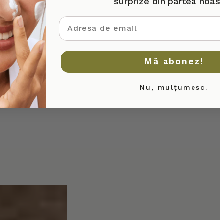
surprize din partea noas
adresa de email
Mă abonez!
Nu, mulțumesc.