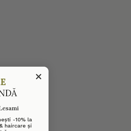
RE
ANDĂ
 Lesami
mești -10% la
& haircare și