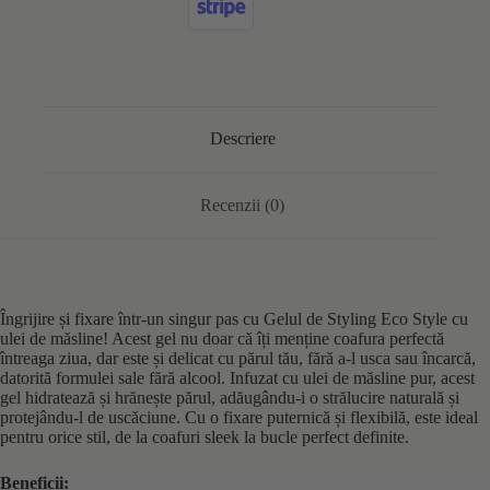
Descriere
Recenzii (0)
Îngrijire și fixare într-un singur pas cu Gelul de Styling Eco Style cu
ulei de măsline! Acest gel nu doar că îți menține coafura perfectă
întreaga ziua, dar este și delicat cu părul tău, fără a-l usca sau încarcă,
datorită formulei sale fără alcool. Infuzat cu ulei de măsline pur, acest
gel hidratează și hrănește părul, adăugându-i o strălucire naturală și
protejându-l de uscăciune. Cu o fixare puternică și flexibilă, este ideal
pentru orice stil, de la coafuri sleek la bucle perfect definite.
Beneficii: