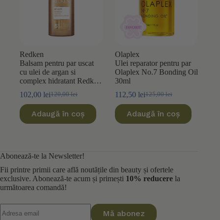
Redken
Olaplex
Balsam pentru par uscat
Ulei reparator pentru par
cu ulei de argan si
Olaplex No.7 Bonding Oil
complex hidratant Redken
30ml
All Soft 300ml
102,00
lei
112,50
lei
120,00
lei
125,00
lei
Prețul
Prețul
Prețul
Prețul
inițial
curent
inițial
curent
Adaugă în coș
Adaugă în coș
a
este:
a
este:
fost:
102,00 lei.
fost:
112,50 lei.
120,00 lei.
125,00 lei.
Abonează-te la Newsletter!
Fii printre primii care află noutățile din beauty și ofertele
exclusive. Abonează-te acum și primești
10% reducere
la
următoarea comandă!
Mă abonez