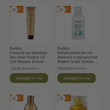
-10%
-10%
Redken
Redken
Crema de par hidratanta
Balsam pentru par cret
fara clatire Redken All
deteriorat si supraprocesat
Soft Moisture Restore
Redken Acidic Bonding
150ml
Curls 300ml
124,20
lei
108,00
lei
138,00
lei
120,00
lei
Prețul
Prețul
Prețul
Prețul
inițial
curent
inițial
curent
Adaugă în coș
Adaugă în coș
a
este:
a
este:
fost:
124,20 lei.
fost:
108,00 lei.
138,00 lei.
120,00 lei.
-15%
-10%