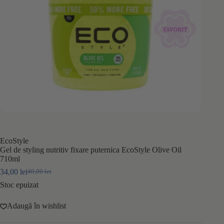
EcoStyle
Gel de styling nutritiv fixare puternica EcoStyle Olive Oil
710ml
34,00
lei
40,00
lei
Prețul
Prețul
inițial
curent
Stoc epuizat
a
este:
fost:
34,00 lei.
Adaugă în wishlist
40,00 lei.