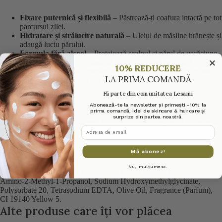
Fixare puternică și flexibilă
– Păstrează-ți coafura intactă pe tot
parcursul zilei.
Hidratare și strălucire naturală
– Uleiul de măsline hrănește și
adaugă luciu părului.
Formula fără alcool
– Protejează scalpul și părul de uscăciune.
Textură ușoară
– Nu încarcă părul și nu lasă reziduuri.
10% REDUCERE
Ideal pentru toate tipurile de păr
– Perfect pentru definirea
LA PRIMA COMANDĂ
buclelor, coafuri sleek sau stylingul părului cu vârfuri fine.
Fă parte din comunitatea Lesami
Mod de utilizare:
Abonează-te la newsletter și primești -10% la
prima comandă, idei de skincare & haircare și
surprize din partea noastră.
Aplică pe părul uscat sau umed. Distribuie cantitatea dorită uniform și
adresa de email
coafează după preferință.
Ingrediente:
Mă abonez!
Nu, mulțumesc.
Water (Aqua), Carbomer, Hydrolyzed Wheat Protein, Glycerin,
Amino-2-Methyl-1-Propanol, Sodium Hydroxymethylglycinate,
Polysorbate 20, Tetrasodium EDTA, Olive Oil, Fragrance (Parfum),
CI 19140 Yellow 5.
Alte produse care îți vor plăcea