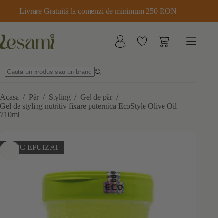
Sari
Livrare Gratuită la comenzi de minimum 250 RON
la
conținut
Acasa
/
Păr
/
Styling
/
Gel de păr
/
Gel de styling nutritiv fixare puternica EcoStyle Olive Oil
710ml
STOC EPUIZAT