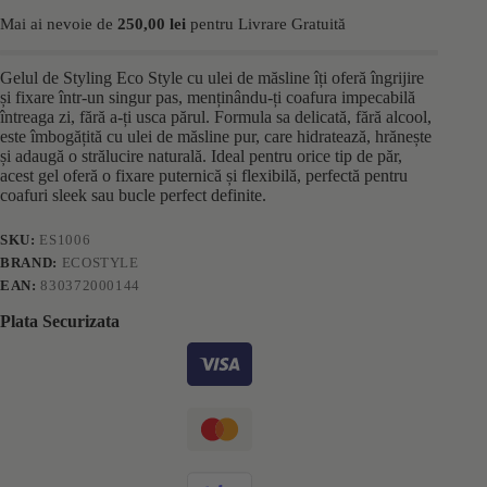
Mai ai nevoie de
250,00
lei
pentru Livrare Gratuită
Gelul de Styling Eco Style cu ulei de măsline îți oferă îngrijire
și fixare într-un singur pas, menținându-ți coafura impecabilă
întreaga zi, fără a-ți usca părul. Formula sa delicată, fără alcool,
este îmbogățită cu ulei de măsline pur, care hidratează, hrănește
și adaugă o strălucire naturală. Ideal pentru orice tip de păr,
acest gel oferă o fixare puternică și flexibilă, perfectă pentru
coafuri sleek sau bucle perfect definite.
SKU:
ES1006
BRAND:
ECOSTYLE
EAN:
830372000144
Plata Securizata