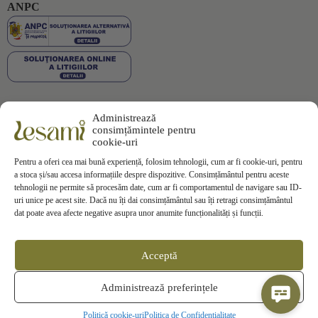
ANPC
Administrează
Plata securizată
consimțămintele pentru
cookie-uri
Pentru a oferi cea mai bună experiență, folosim tehnologii, cum ar fi cookie-uri, pentru
a stoca și/sau accesa informațiile despre dispozitive. Consimțământul pentru aceste
tehnologii ne permite să procesăm date, cum ar fi comportamentul de navigare sau ID-
uri unice pe acest site. Dacă nu îți dai consimțământul sau îți retragi consimțământul
Informații
dat poate avea afecte negative asupra unor anumite funcționalități și funcții.
Termeni si Conditii
Politica de Confidentialitate
Politica de
Cookies
Acceptă
Politica de Livrare
Politica de Retur
Contact
Administrează preferințele
ANPC
SOL
Politică cookie-uri
Politica de Confidentialitate