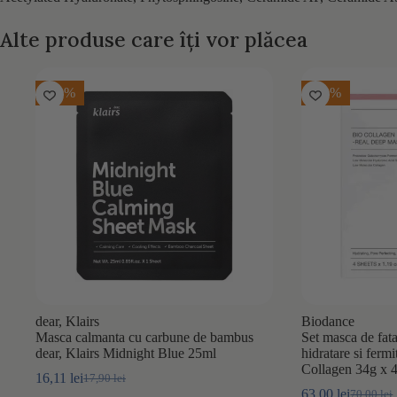
Alte produse care îți vor plăcea
-10%
-10%
dear, Klairs
Biodance
Masca calmanta cu carbune de bambus
Set masca de fat
dear, Klairs Midnight Blue 25ml
hidratare si ferm
Collagen 34g x 4
16,11
lei
17,90
lei
Prețul
Prețul
63,00
lei
70,00
lei