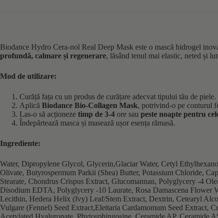
Biodance Hydro Cera-nol Real Deep Mask este o mască hidrogel inovatoare
profundă, calmare și regenerare
, lăsând tenul mai elastic, neted și 
Mod de utilizare:
Curăță fața cu un produs de curățare adecvat tipului tău de piele.
Aplică
Biodance Bio-Collagen Mask
, potrivind-o pe conturul fe
Las-o să acționeze
timp de 3-4
ore sau
peste noapte pentru cel
Îndepărtează masca și masează ușor esența rămasă.
Ingrediente:
Water, Dipropylene Glycol, Glycerin,Glaciar Water, Cetyl Ethylhexa
Olivate, Butyrospermum Parkii (Shea) Butter, Potassium Chloride, Cap
Stearate, Chondrus Crispus Extract, Glucomannan, Polyglycery -4 Ole
Disodium EDTA, Polyglycery -10 Laurate, Rosa Damascena Flower Water,
Lecithin, Hedera Helix (Ivy) Leaf/Stem Extract, Dextrin, Cetearyl Al
Vulgare (Fennel) Seed Extract,Elettaria Cardamomum Seed Extract, C
Acetylated Hyaluronate, Phytosphingosine, Ceramide AP, Ceramide A