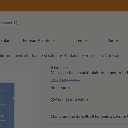
 solară
Korean Beauty
Ten
Păr
ialuronic pentru hidratare si calmare Biodance Hydro Cera-Nol 34g
Biodance
Masca de fata cu acid hialuronic pentru h
18,28
lei
21,50
lei
Prețul
Prețul
inițial
curent
Stoc epuizat
a
este:
fost:
18,28 lei.
Adaugă în wishlist
21,50 lei.
Mai ai nevoie de
250,00
lei
pentru Livrare 