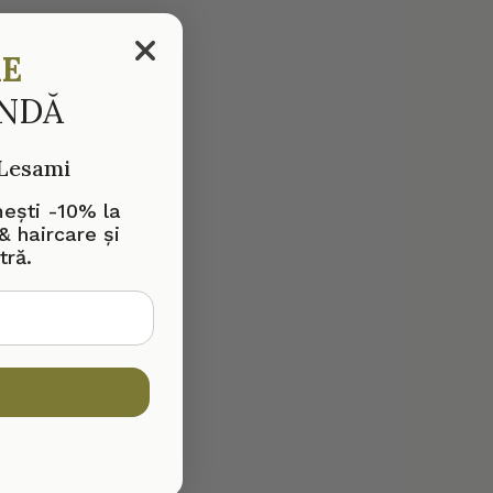
RE
ANDĂ
 Lesami
mești -10% la
& haircare și
tră.