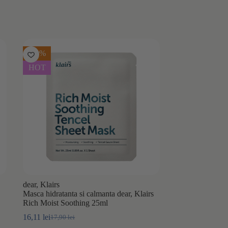
-10%
HOT
dear, Klairs
Masca hidratanta si calmanta dear, Klairs
Rich Moist Soothing 25ml
16,11
lei
17,90
lei
Prețul
Prețul