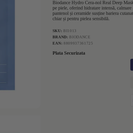
Biodance Hydro Cera-nol Real Deep Mask e
pe piele, oferind hidratare intensă, calmare
pantenol și ceramide susține bariera cutanată
chiar și pentru pielea sensibilă.
SKU:
BI1013
BRAND:
BIODANCE
EAN:
8809937361725
Plata Securizata