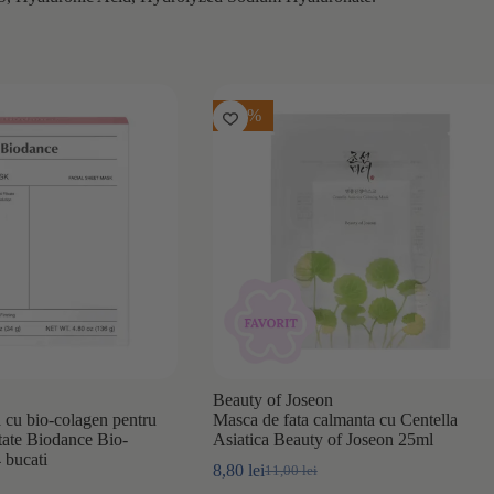
-20%
Beauty of Joseon
a cu bio-colagen pentru
Masca de fata calmanta cu Centella
itate Biodance Bio-
Asiatica Beauty of Joseon 25ml
 bucati
8,80
lei
11,00
lei
Prețul
Prețul