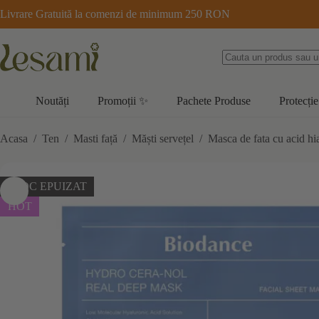
Sari
Livrare Gratuită la comenzi de minimum 250 RON
la
conținut
Noutăți
Promoții ✨
Pachete Produse
Protecție
Acasa
/
Ten
/
Masti față
/
Măști servețel
/
Masca de fata cu acid h
STOC EPUIZAT
HOT