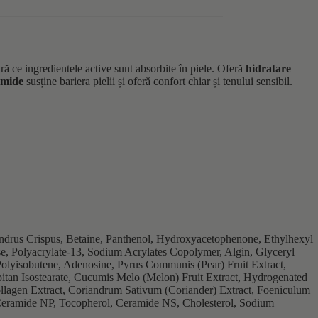
 ce ingredientele active sunt absorbite în piele. Oferă
hidratare
ramide
susține bariera pielii și oferă confort chiar și tenului sensibil.
ndrus Crispus, Betaine, Panthenol, Hydroxyacetophenone, Ethylhexyl
e, Polyacrylate-13, Sodium Acrylates Copolymer, Algin, Glyceryl
olyisobutene, Adenosine, Pyrus Communis (Pear) Fruit Extract,
itan Isostearate, Cucumis Melo (Melon) Fruit Extract, Hydrogenated
ollagen Extract, Coriandrum Sativum (Coriander) Extract, Foeniculum
Ceramide NP, Tocopherol, Ceramide NS, Cholesterol, Sodium