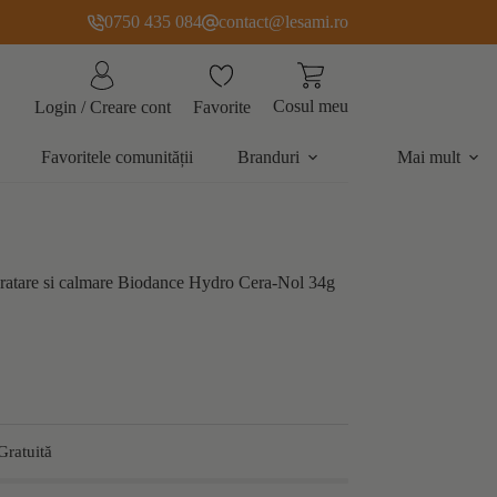
0750 435 084
contact@lesami.ro
Cosul meu
Favorite
Login / Creare cont
Favoritele comunității
Branduri
Mai mult
idratare si calmare Biodance Hydro Cera-Nol 34g
Gratuită