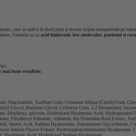
, care se aplică în două părți și devine treptat transparentă pe măsură
luminos. Formula sa cu
acid hialuronic low-molecular, pantenol și ce
ței.
e mai bune rezultate.
noate, Niacinamide, Xanthan Gum, Ceratonia Siliqua (Carob) Gum, Cho
rylyl Glycol, Butylene Glycol, Cellulose Gum, 1,2-Hexanediol, Sucros
ate, Ethylhexy, glycerin, Hydrolyzed Hyaluronic Acid, Hydrogenated P
 Ethylhexyl Palmitate, Allantoin, Iris Florentina Root Extract, Sorb
cohol, Stearic Acid, Sodium Hyaluronate, Dipotassium Glycyrrhizate, C
rocus Sativus Flower Extract, Hydroxypropyltrimonium Hyaluronate, 
S, Hyaluronic Acid, Hydrolyzed Sodium Hyaluronate.