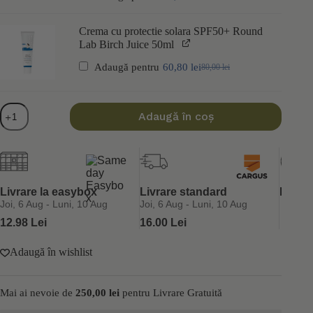
inițial
curent
a
este:
Crema cu protectie solara SPF50+ Round
fost:
67,50 lei.
101,50 lei.
Lab Birch Juice 50ml
Adaugă pentru
60,80
lei
80,00
lei
Prețul
Prețul
inițial
curent
a
este:
fost:
60,80 lei.
Cantitate
80,00 lei.
Adaugă în coș
Masca
faciala
de
noapte
cu
colagen
pentru
Livrare la easybox
Livrare standard
Retur 
fermitate
Joi, 6 Aug - Luni, 10 Aug
Joi, 6 Aug - Luni, 10 Aug
Medicube
12.98 Lei
16.00 Lei
Collagen
Night
Wrapping
Adaugă în wishlist
Mask
75ml
Mai ai nevoie de
250,00
lei
pentru Livrare Gratuită