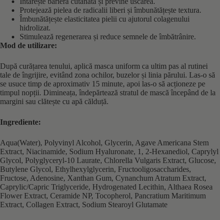
Întărește bariera cutanată și previne uscarea.
Protejează pielea de radicalii liberi și îmbunătățește textura.
Îmbunătățește elasticitatea pielii cu ajutorul colagenului
hidrolizat.
Stimulează regenerarea și reduce semnele de îmbătrânire.
Mod de utilizare:
După curățarea tenului, aplică masca uniform ca ultim pas al rutinei
tale de îngrijire, evitând zona ochilor, buzelor și linia părului. Las-o să
se usuce timp de aproximativ 15 minute, apoi las-o să acționeze pe
timpul nopții. Dimineața, îndepărtează stratul de mască începând de la
margini sau clătește cu apă călduță.
Ingrediente:
Aqua(Water), Polyvinyl Alcohol, Glycerin, Agave Americana Stem
Extract, Niacinamide, Sodium Hyaluronate, 1, 2-Hexanediol, Caprylyl
Glycol, Polyglyceryl-10 Laurate, Chlorella Vulgaris Extract, Glucose,
Butylene Glycol, Ethylhexylglycerin, Fructooligosaccharides,
Fructose, Adenosine, Xanthan Gum, Cynanchum Atratum Extract,
Caprylic/Capric Triglyceride, Hydrogenated Lecithin, Althaea Rosea
Flower Extract, Ceramide NP, Tocopherol, Pancratium Maritimum
Extract, Collagen Extract, Sodium Stearoyl Glutamate