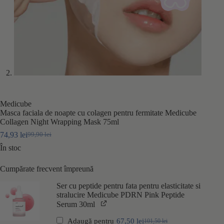
Medicube
Masca faciala de noapte cu colagen pentru fermitate Medicube
Collagen Night Wrapping Mask 75ml
74,93
lei
99,90
lei
Prețul
Prețul
inițial
curent
În stoc
a
este:
fost:
74,93 lei.
Cumpărate frecvent împreună
99,90 lei.
Ser cu peptide pentru fata pentru elasticitate si
stralucire Medicube PDRN Pink Peptide
Serum 30ml
Adaugă pentru
67,50
lei
101,50
lei
Prețul
Prețul