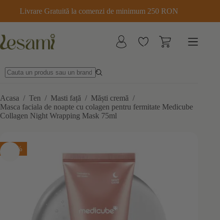
Sari
Livrare Gratuită la comenzi de minimum 250 RON
la
conținut
Acasa
/
Ten
/
Masti față
/
Măști cremă
/
Masca faciala de noapte cu colagen pentru fermitate Medicube
Collagen Night Wrapping Mask 75ml
-25%