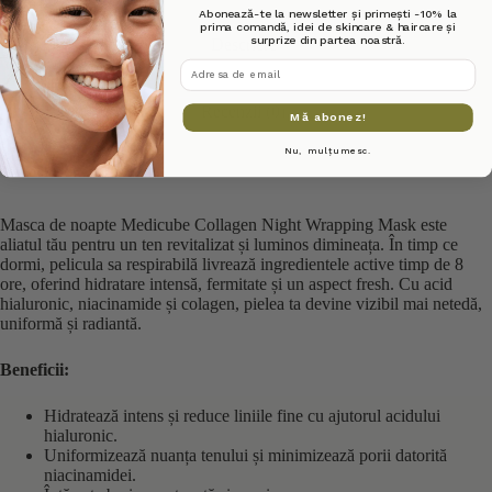
Abonează-te la newsletter și primești -10% la
prima comandă, idei de skincare & haircare și
surprize din partea noastră.
Descriere
adresa de email
Recenzii (0)
Mă abonez!
Nu, mulțumesc.
Masca de noapte Medicube Collagen Night Wrapping Mask este
aliatul tău pentru un ten revitalizat și luminos dimineața. În timp ce
dormi, pelicula sa respirabilă livrează ingredientele active timp de 8
ore, oferind hidratare intensă, fermitate și un aspect fresh. Cu acid
hialuronic, niacinamide și colagen, pielea ta devine vizibil mai netedă,
uniformă și radiantă.
Beneficii:
Hidratează intens și reduce liniile fine cu ajutorul acidului
hialuronic.
Uniformizează nuanța tenului și minimizează porii datorită
niacinamidei.