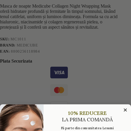
Masca de noapte Medicube Collagen Night Wrapping Mask
oferă hidratare profundă și fermitate în timpul somnului, lăsând
tenul catifelat, uniform și luminos dimineața. Formula sa cu acid
hialuronic, niacinamide și colagen regenerează pielea, o
protejează și îi conferă un aspect sănătos și revitalizat.
SKU:
MC1011
BRAND:
MEDICUBE
EAN:
8800256118984
Plata Securizata
10% REDUCERE
LA PRIMA COMANDĂ
Fă parte din comunitatea Lesami