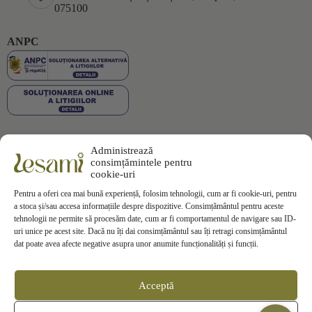
075100
ANPC
Administrează
Plata securizată
consimțămintele pentru
cookie-uri
Pentru a oferi cea mai bună experiență, folosim tehnologii, cum ar fi cookie-uri, pentru
a stoca și/sau accesa informațiile despre dispozitive. Consimțământul pentru aceste
tehnologii ne permite să procesăm date, cum ar fi comportamentul de navigare sau ID-
uri unice pe acest site. Dacă nu îți dai consimțământul sau îți retragi consimțământul
Informații
dat poate avea afecte negative asupra unor anumite funcționalități și funcții.
Termeni si Conditii
Politica de Confidentialitate
Politica de
Cookies
Acceptă
Politica de Livrare
Politica de Retur