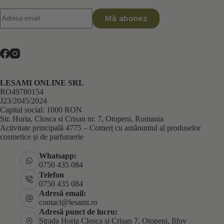
Mă abonez
LESAMI ONLINE SRL
RO49780154
J23/2045/2024
Capital social: 1000 RON
Str. Horia, Closca si Crisan nr. 7, Otopeni, Romania
Activitate principală 4775 – Comerț cu amănuntul al produselor
cosmetice și de parfumerie
Whatsapp:
0750 435 084
Telefon
0750 435 084
Adresă email:
contact@lesami.ro
Adresă punct de lucru:
Strada Horia Cloșca și Crișan 7, Otopeni, Ilfov