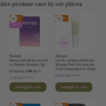
Alte produse care îți vor plăcea
-25%
-25%
HOT
Barulab
Meisani
Masca anti-rid tip servetel
Gel de curatare purificator
cu Peptide Barulab 23g
Meisani Puri-Tea Salicylic
Acid Cleansing Gel 150ml
Evaluat la
5.00
din 5
65,25
lei
87,00
lei
Prețul
Prețul
11,63
lei
15,50
lei
Prețul
Prețul
inițial
curent
inițial
curent
a
este:
Adaugă în coș
Adaugă în coș
a
este:
fost:
65,25 lei.
fost:
11,63 lei.
87,00 lei.
15,50 lei.