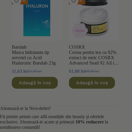
-25%
-30%
Barulab
COSRX
Masca hidratanta tip
Crema pentru ten cu 92%
servetel cu Acid
extract de melc COSRX
Hialuronic Barulab 23g
Advanced Snail 92 All in
One 100ml
11,63
lei
61,60
lei
15,50
lei
88,00
lei
Prețul
Prețul
Prețul
Prețul
inițial
curent
inițial
curent
Adaugă în coș
Adaugă în coș
a
este:
a
este:
fost:
11,63 lei.
fost:
61,60 lei.
15,50 lei.
88,00 lei.
Abonează-te la Newsletter!
Fii printre primii care află noutățile din beauty și ofertele
exclusive. Abonează-te acum și primești
10% reducere
la
următoarea comandă!