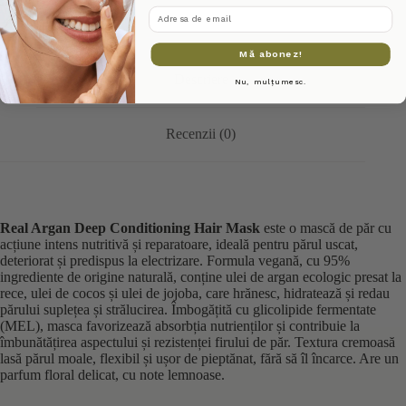
adresa de email
Mă abonez!
Descriere
Nu, mulțumesc.
Recenzii (0)
Real Argan Deep Conditioning Hair Mask
este o mască de păr cu
acțiune intens nutritivă și reparatoare, ideală pentru părul uscat,
deteriorat și predispus la electrizare. Formula vegană, cu 95%
ingrediente de origine naturală, conține ulei de argan ecologic presat la
rece, ulei de cocos și ulei de jojoba, care hrănesc, hidratează și redau
părului suplețea și strălucirea. Îmbogățită cu glicolipide fermentate
(MEL), masca favorizează absorbția nutrienților și contribuie la
îmbunătățirea aspectului și rezistenței firului de păr. Textura cremoasă
lasă părul moale, flexibil și ușor de pieptănat, fără să îl încarce. Are un
parfum floral delicat, cu note lemnoase.