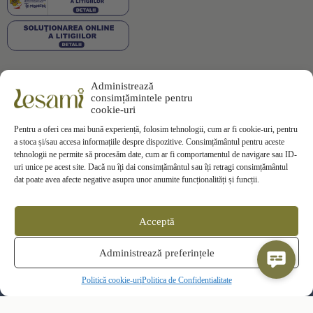
Administrează
Plata securizată
consimțămintele pentru
cookie-uri
Pentru a oferi cea mai bună experiență, folosim tehnologii, cum ar fi cookie-uri, pentru
a stoca și/sau accesa informațiile despre dispozitive. Consimțământul pentru aceste
tehnologii ne permite să procesăm date, cum ar fi comportamentul de navigare sau ID-
uri unice pe acest site. Dacă nu îți dai consimțământul sau îți retragi consimțământul
Informații
dat poate avea afecte negative asupra unor anumite funcționalități și funcții.
Termeni si Conditii
Politica de Confidentialitate
Politica de
Cookies
Acceptă
Politica de Livrare
Politica de Retur
Contact
Administrează preferințele
ANPC
SOL
Politică cookie-uri
Politica de Confidentialitate
© 2025 Lesami Toate drepturile rezervate
Active in
BusinessLeague