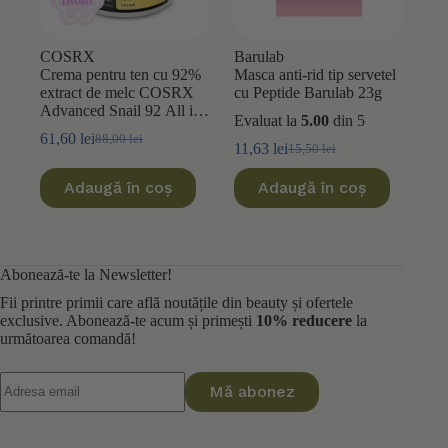
COSRX
Barulab
Crema pentru ten cu 92%
Masca anti-rid tip servetel
extract de melc COSRX
cu Peptide Barulab 23g
Advanced Snail 92 All in
Evaluat la
5.00
din 5
One 100ml
61,60
lei
88,00
lei
Prețul
Prețul
11,63
lei
15,50
lei
Prețul
Prețul
inițial
curent
inițial
curent
a
este:
Adaugă în coș
Adaugă în coș
a
este:
fost:
61,60 lei.
fost:
11,63 lei.
88,00 lei.
15,50 lei.
Abonează-te la Newsletter!
Fii printre primii care află noutățile din beauty și ofertele
exclusive. Abonează-te acum și primești
10% reducere
la
următoarea comandă!
Mă abonez