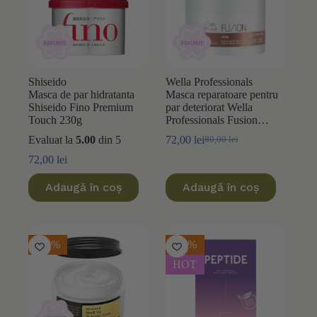
Shiseido
Wella Professionals
Masca de par hidratanta
Masca reparatoare pentru
Shiseido Fino Premium
par deteriorat Wella
Touch 230g
Professionals Fusion
150ml
Evaluat la
5.00
din 5
72,00
lei
80,00
lei
Prețul
Prețul
inițial
curent
72,00
lei
a
este:
fost:
72,00 lei.
Adaugă în coș
Adaugă în coș
80,00 lei.
-30%
-25%
HOT