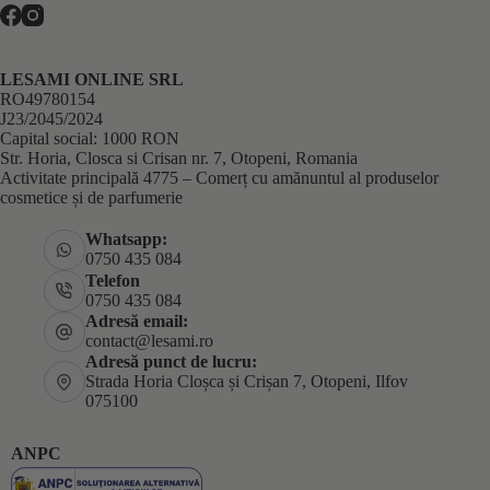
LESAMI ONLINE SRL
RO49780154
J23/2045/2024
Capital social: 1000 RON
Str. Horia, Closca si Crisan nr. 7, Otopeni, Romania
Activitate principală 4775 – Comerț cu amănuntul al produselor
cosmetice și de parfumerie
Whatsapp:
0750 435 084
Telefon
0750 435 084
Adresă email:
contact@lesami.ro
Adresă punct de lucru:
Strada Horia Cloșca și Crișan 7, Otopeni, Ilfov
075100
ANPC