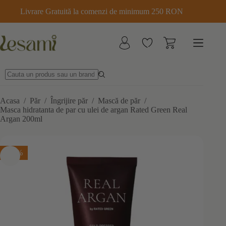
Sari
Livrare Gratuită la comenzi de minimum 250 RON
la
conținut
Acasa
/
Păr
/
Îngrijire păr
/
Mască de păr
/
Masca hidratanta de par cu ulei de argan Rated Green Real
Argan 200ml
-25%