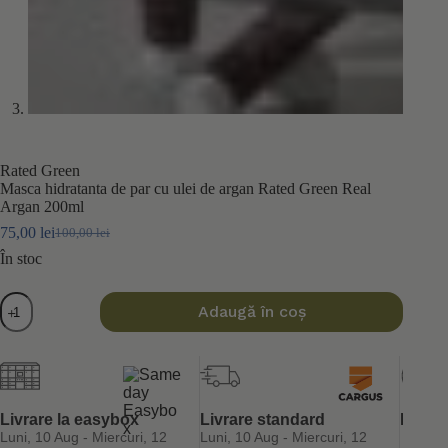
Rated Green
Masca hidratanta de par cu ulei de argan Rated Green Real
Argan 200ml
75,00
lei
100,00
lei
Prețul
Prețul
inițial
curent
În stoc
a
este:
fost:
75,00 lei.
Cantitate
Adaugă în coș
100,00 lei.
Masca
hidratanta
de
par
cu
ulei
de
Livrare la easybox
Livrare standard
Retur 
argan
Luni, 10 Aug - Miercuri, 12
Luni, 10 Aug - Miercuri, 12