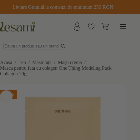
Sari
Livrare Gratuită la comenzi de minimum 250 RON
la
conținut
Acasa
/
Ten
/
Masti față
/
Măști cremă
/
Masca pentru fata cu colagen One Thing Modeling Pack
Collagen 20g
-15%