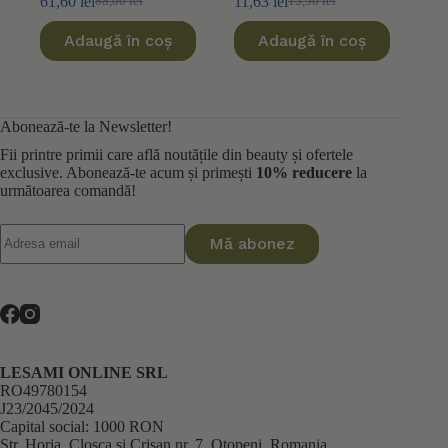
61,60
lei
11,63
lei
88,00
lei
15,50
lei
Prețul
Prețul
Prețul
Prețul
inițial
curent
inițial
curent
Adaugă în coș
Adaugă în coș
a
este:
a
este:
fost:
61,60 lei.
fost:
11,63 lei.
88,00 lei.
15,50 lei.
Abonează-te la Newsletter!
Fii printre primii care află noutățile din beauty și ofertele
exclusive. Abonează-te acum și primești
10% reducere
la
următoarea comandă!
Mă abonez
LESAMI ONLINE SRL
RO49780154
J23/2045/2024
Capital social: 1000 RON
Str. Horia, Closca si Crisan nr. 7, Otopeni, Romania