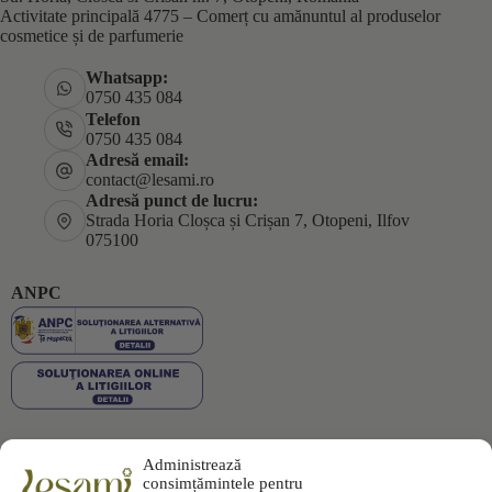
Activitate principală 4775 – Comerț cu amănuntul al produselor
cosmetice și de parfumerie
Whatsapp:
0750 435 084
Telefon
0750 435 084
Adresă email:
contact@lesami.ro
Adresă punct de lucru:
Strada Horia Cloșca și Crișan 7, Otopeni, Ilfov
075100
ANPC
Administrează
Plata securizată
consimțămintele pentru