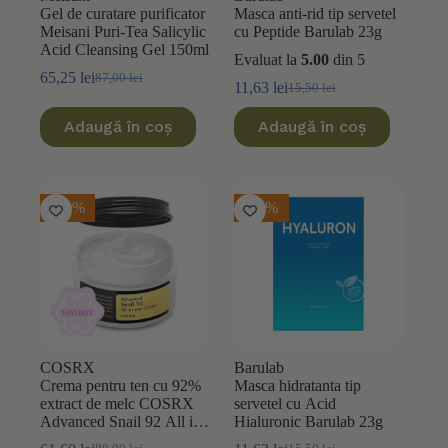
Gel de curatare purificator
Masca anti-rid tip servetel
Meisani Puri-Tea Salicylic
cu Peptide Barulab 23g
Acid Cleansing Gel 150ml
Evaluat la
5.00
din 5
65,25
lei
87,00
lei
Prețul
Prețul
11,63
lei
15,50
lei
Prețul
Prețul
inițial
curent
inițial
curent
a
este:
Adaugă în coș
Adaugă în coș
a
este:
fost:
65,25 lei.
fost:
11,63 lei.
87,00 lei.
15,50 lei.
-30%
-25%
COSRX
Barulab
Crema pentru ten cu 92%
Masca hidratanta tip
extract de melc COSRX
servetel cu Acid
Advanced Snail 92 All in
Hialuronic Barulab 23g
One 100ml