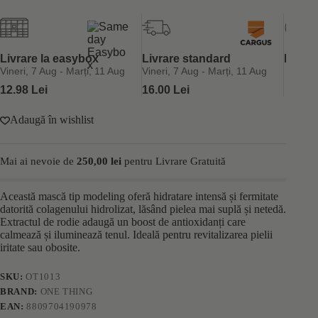
fata
cu
colagen
One
Thing
Livrare la easybox
Livrare standard
Retur 
Modeling
Vineri, 7 Aug - Marți, 11 Aug
Vineri, 7 Aug - Marți, 11 Aug
Pack
12.98 Lei
16.00 Lei
Collagen
20g
Adaugă în wishlist
Mai ai nevoie de
250,00
lei
pentru Livrare Gratuită
Această mască tip modeling oferă hidratare intensă și fermitate
datorită colagenului hidrolizat, lăsând pielea mai suplă și netedă.
Extractul de rodie adaugă un boost de antioxidanți care
calmează și iluminează tenul. Ideală pentru revitalizarea pielii
iritate sau obosite.
SKU:
OT1013
BRAND:
ONE THING
EAN:
8809704190978