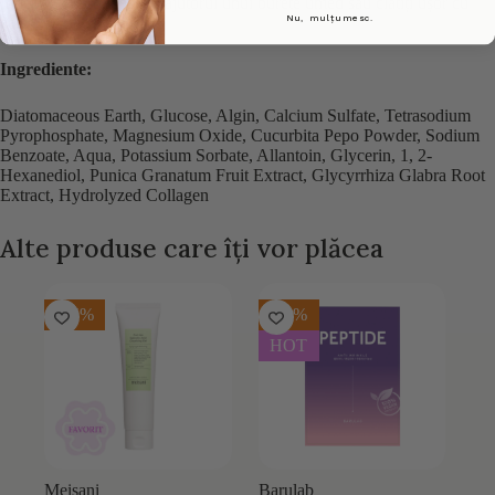
Îndepărtați produsul cu ajutorul unui burete umed sau clătiți ușor cu
Nu, mulțumesc.
apă.
Ingrediente:
Diatomaceous Earth, Glucose, Algin, Calcium Sulfate, Tetrasodium
Pyrophosphate, Magnesium Oxide, Cucurbita Pepo Powder, Sodium
Benzoate, Aqua, Potassium Sorbate, Allantoin, Glycerin, 1, 2-
Hexanediol, Punica Granatum Fruit Extract, Glycyrrhiza Glabra Root
Extract, Hydrolyzed Collagen
Alte produse care îți vor plăcea
-25%
-25%
HOT
Meisani
Barulab