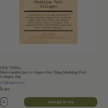
ONE THING
Masca pentru fata cu colagen One Thing Modeling Pack
Collagen 20g
17,00
lei
20,00
lei
Prețul
Prețul
inițial
curent
În stoc
a
este:
fost:
17,00 lei.
Cantitate
Adaugă în coș
20,00 lei.
Masca
pentru