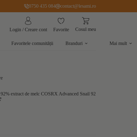
0750 435 084
contact@lesami.ro
Cosul meu
Favorite
Login / Creare cont
Favoritele comunității
Branduri
Mai mult
re
u 92% extract de melc COSRX Advanced Snail 92