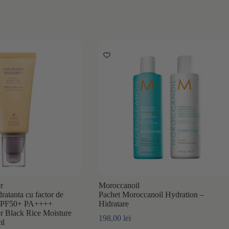
r
Moroccanoil
ratanta cu factor de
Pachet Moroccanoil Hydration –
a SPF50+ PA++++
Hidratare
 Black Rice Moisture
198,00
lei
ml