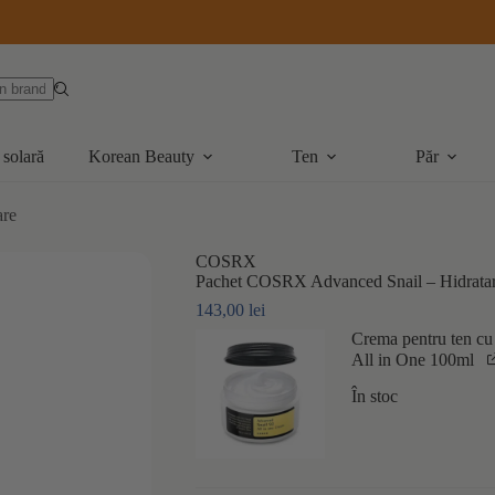
 solară
Korean Beauty
Ten
Păr
are
COSRX
Pachet COSRX Advanced Snail – Hidrata
143,00
lei
Crema pentru ten c
All in One 100ml
În stoc