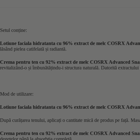
Setul conține:
Lotiune faciala hidratanta cu 96% extract de melc COSRX Advan
lăsând pielea catifelată și radiantă.
Crema pentru ten cu 92% extract de melc COSRX Advanced Snail
revitalizând-o și îmbunătățindu-i structura naturală. Datorită extractului 
Mod de utilizare:
Lotiune faciala hidratanta cu 96% extract de melc COSRX Advan
După curățarea tenului, aplicați o cantitate mică de produs pe față. Masa
Crema pentru ten cu 92% extract de melc COSRX Advanced Snail
degetelor până la absorbția completă.