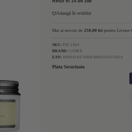
Retur în 14 de zile
Adaugă în wishlist
Mai ai nevoie de
250,00
lei
pentru Livrare 
SKU:
PAC1004
BRAND:
COSRX
EAN:
8809416470009-8809416470016
Plata Securizata