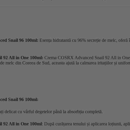
ced Snail 96 100ml:
Esența hidratantă cu 96% secreție de melc, oferă în
 92 All in One 100ml:
Crema COSRX Advanced Snail 92 All in One, cu
de melc din Coreea de Sud, aceasta ajută la calmarea iritațiilor și uniformi
ced Snail 96 100ml:
ți delicat cu vârful degetelor până la absorbția completă.
 92 All in One 100ml
: După curățarea tenului și aplicarea loțiunii, apl