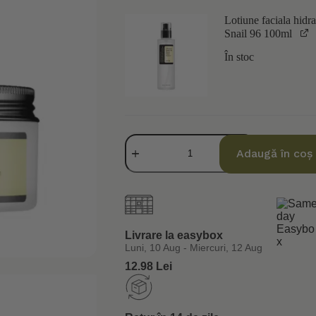
Lotiune faciala hid
Snail 96 100ml
În stoc
Cantitate
Pachet
Adaugă în coș
COSRX
Advanced
Snail
-
Hidratare
Livrare la easybox
Luni, 10 Aug - Miercuri, 12 Aug
12.98 Lei