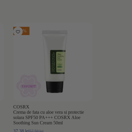
-35%
COSRX
Crema de fata cu aloe vera si protectie
solara SPF50 PA+++ COSRX Aloe
Soothing Sun Cream 50ml
37,38
lei
57,50
lei