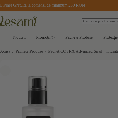
Sari
Livrare Gratuită la comenzi de minimum 250 RON
la
conținut
Noutăți
Promoții ✨
Pachete Produse
Protecție
Acasa
/
Pachete Produse
/
Pachet COSRX Advanced Snail – Hidrat