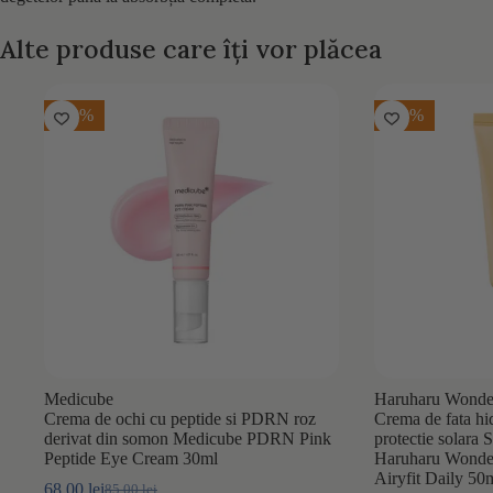
Alte produse care îți vor plăcea
-20%
-20%
Medicube
Haruharu Wonde
Crema de ochi cu peptide si PDRN roz
Crema de fata hid
derivat din somon Medicube PDRN Pink
protectie solar
Peptide Eye Cream 30ml
Haruharu Wonder
Airyfit Daily 50
68,00
lei
85,00
lei