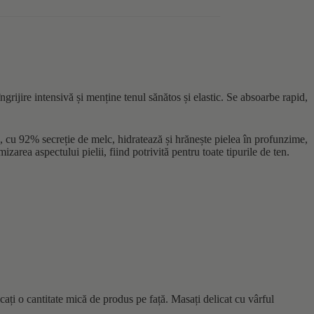
grijire intensivă și menține tenul sănătos și elastic. Se absoarbe rapid,
 92% secreție de melc, hidratează și hrănește pielea în profunzime,
zarea aspectului pielii, fiind potrivită pentru toate tipurile de ten.
icați o cantitate mică de produs pe față. Masați delicat cu vârful