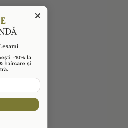
RE
ANDĂ
 Lesami
mești -10% la
& haircare și
tră.