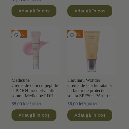
Prețul
Prețul
inițial
curent
Adaugă în coș
Adaugă în coș
a
este:
fost:
37,38 lei.
57,50 lei.
-20%
-20%
Medicube
Haruharu Wonder
Crema de ochi cu peptide
Crema de fata hidratanta
si PDRN roz derivat din
cu factor de protectie
somon Medicube PDRN
solara SPF50+ PA++++
Pink Peptide Eye Cream
Haruharu Wonder Black
68,00
lei
56,00
lei
85,00
lei
70,00
lei
Prețul
Prețul
Prețul
Prețul
30ml
Rice Moisture Airyfit
inițial
curent
inițial
curent
Daily 50ml
Adaugă în coș
Adaugă în coș
a
este:
a
este:
fost:
68,00 lei.
fost:
56,00 lei.
85,00 lei.
70,00 lei.