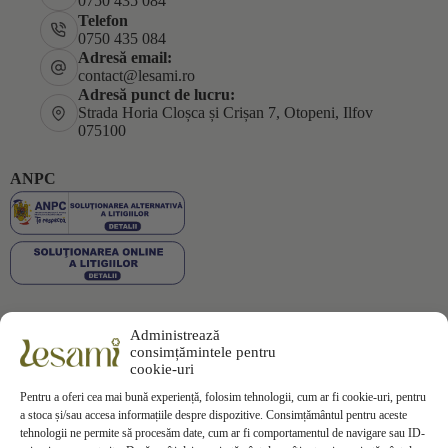
0750 435 084
Telefon
0750 435 084
Adresă email:
contact@lesami.ro
Adresă punct de lucru:
Strada Horia Cloșca și Crișan 7, Otopeni, Ilfov
075100
ANPC
Administrează
Plata securizată
consimțămintele pentru
cookie-uri
Pentru a oferi cea mai bună experiență, folosim tehnologii, cum ar fi cookie-uri, pentru
a stoca și/sau accesa informațiile despre dispozitive. Consimțământul pentru aceste
tehnologii ne permite să procesăm date, cum ar fi comportamentul de navigare sau ID-