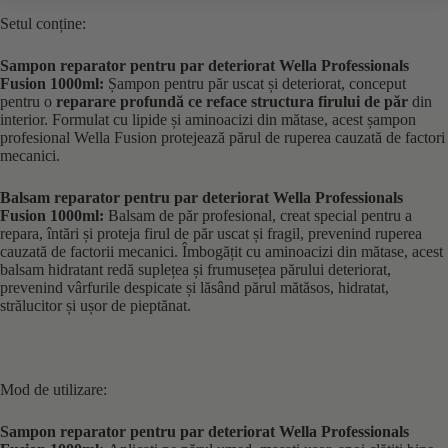
Setul conține:
Sampon reparator pentru par deteriorat Wella Professionals
Fusion 1000ml:
Șampon pentru păr uscat și deteriorat, conceput
pentru o
reparare profundă ce reface structura firului de păr
din
interior. Formulat cu lipide și aminoacizi din mătase, acest șampon
profesional Wella Fusion protejează părul de ruperea cauzată de factori
mecanici.
Balsam reparator pentru par deteriorat Wella Professionals
Fusion 1000ml:
Balsam de păr profesional, creat special pentru a
repara, întări și proteja firul de păr uscat și fragil, prevenind ruperea
cauzată de factorii mecanici. Îmbogățit cu aminoacizi din mătase, acest
balsam hidratant redă suplețea și frumusețea părului deteriorat,
prevenind vârfurile despicate și lăsând părul mătăsos, hidratat,
strălucitor și ușor de pieptănat.
Mod de utilizare:
Sampon reparator pentru par deteriorat Wella Professionals