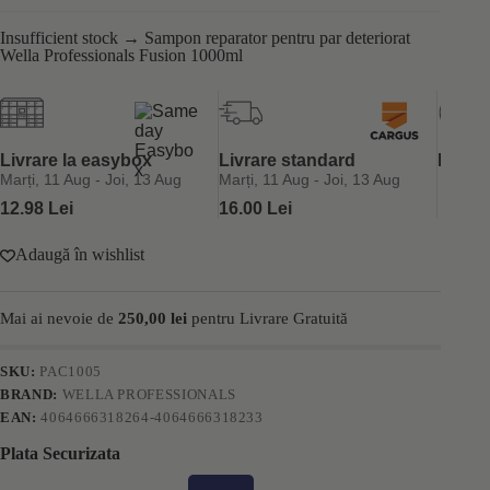
Insufficient stock → Sampon reparator pentru par deteriorat
Wella Professionals Fusion 1000ml
Livrare la easybox
Livrare standard
Retur 
Marți, 11 Aug - Joi, 13 Aug
Marți, 11 Aug - Joi, 13 Aug
12.98 Lei
16.00 Lei
Adaugă în wishlist
Mai ai nevoie de
250,00
lei
pentru Livrare Gratuită
SKU:
PAC1005
BRAND:
WELLA PROFESSIONALS
EAN:
4064666318264-4064666318233
Plata Securizata