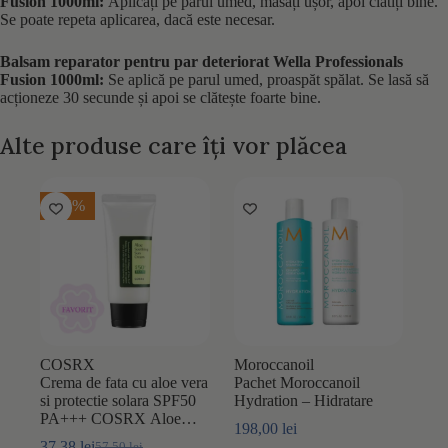
Fusion 1000ml:
Aplicați pe părul umed, masați ușor, apoi clătiți bine.
Se poate repeta aplicarea, dacă este necesar.
Balsam reparator pentru par deteriorat Wella Professionals
Fusion 1000ml:
Se aplică pe parul umed, proaspăt spălat. Se lasă să
acționeze 30 secunde și apoi se clătește foarte bine.
Alte produse care îți vor plăcea
-35%
COSRX
Moroccanoil
Crema de fata cu aloe vera
Pachet Moroccanoil
si protectie solara SPF50
Hydration – Hidratare
PA+++ COSRX Aloe
198,00
lei
Soothing Sun Cream 50ml
37,38
lei
57,50
lei