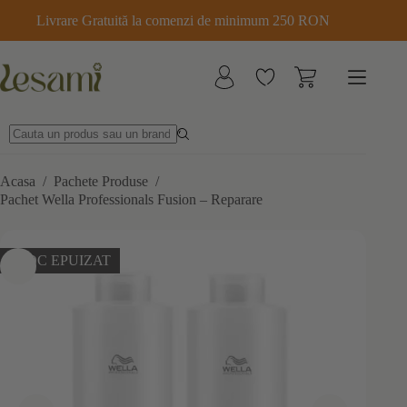
Sari
Livrare Gratuită la comenzi de minimum 250 RON
la
conținut
Acasa
/
Pachete Produse
/
Pachet Wella Professionals Fusion – Reparare
STOC EPUIZAT