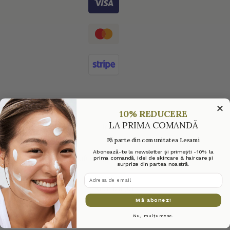
10% REDUCERE
LA PRIMA COMANDĂ
Descriere
Fă parte din comunitatea Lesami
Abonează-te la newsletter și primești -10% la
Informații suplimentare
prima comandă, idei de skincare & haircare și
surprize din partea noastră.
adresa de email
Recenzii (0)
Mă abonez!
Nu, mulțumesc.