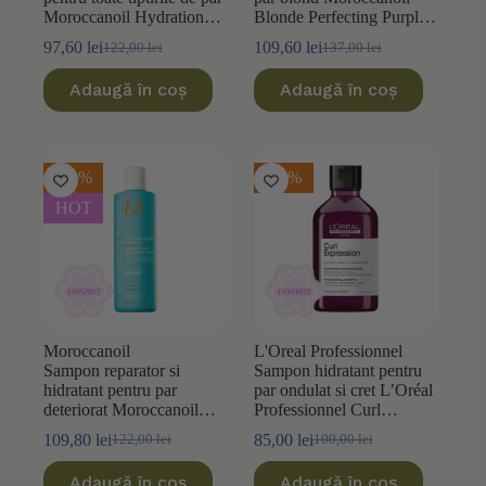
Moroccanoil Hydration
Blonde Perfecting Purple
250ml
Color Care 200ml
97,60
lei
109,60
lei
122,00
lei
137,00
lei
Prețul
Prețul
Prețul
Prețul
inițial
curent
inițial
curent
Adaugă în coș
Adaugă în coș
a
este:
a
este:
fost:
97,60 lei.
fost:
109,60 lei.
122,00 lei.
137,00 lei.
-10%
-15%
HOT
Moroccanoil
L'Oreal Professionnel
Sampon reparator si
Sampon hidratant pentru
hidratant pentru par
par ondulat si cret L’Oréal
deteriorat Moroccanoil
Professionnel Curl
Moisture Repair 250ml
Expression 300ml
109,80
lei
85,00
lei
122,00
lei
100,00
lei
Prețul
Prețul
Prețul
Prețul
inițial
curent
inițial
curent
Adaugă în coș
Adaugă în coș