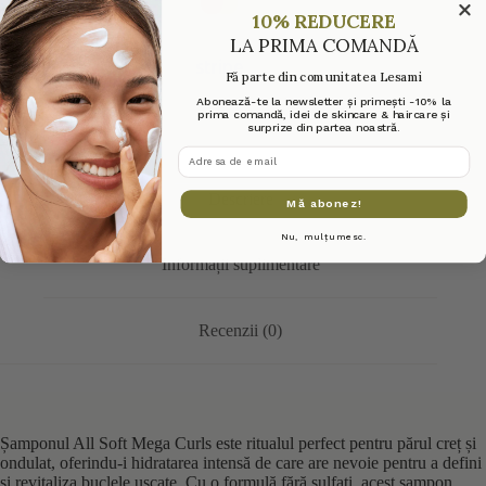
10% REDUCERE
LA PRIMA COMANDĂ
Fă parte din comunitatea Lesami
Abonează-te la newsletter și primești -10% la
prima comandă, idei de skincare & haircare și
surprize din partea noastră.
adresa de email
Descriere
Mă abonez!
Nu, mulțumesc.
Informații suplimentare
Recenzii (0)
Șamponul All Soft Mega Curls este ritualul perfect pentru părul creț și
ondulat, oferindu-i hidratarea intensă de care are nevoie pentru a defini
și revitaliza buclele uscate. Cu o formulă fără sulfați, acest șampon