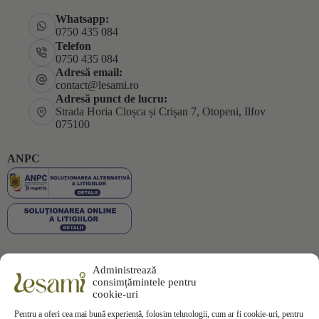
Whatsapp:
0750 435 084
Telefon
0750 435 084
Adresă email:
contact@lesami.ro
Adresă punct de lucru:
Strada Horia Cloșca și Crișan 7, Otopeni, Ilfov
075100
ANPC
Administrează
Plata securizată
consimțămintele pentru
cookie-uri
Pentru a oferi cea mai bună experiență, folosim tehnologii, cum ar fi cookie-uri, pentru