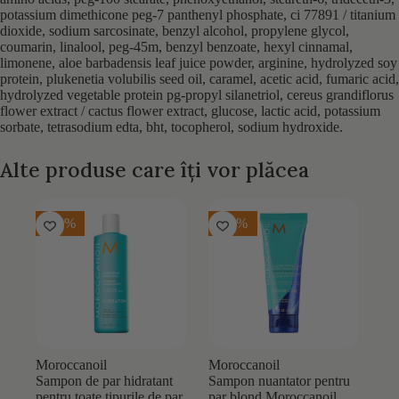
potassium dimethicone peg-7 panthenyl phosphate, ci 77891 / titanium
dioxide, sodium sarcosinate, benzyl alcohol, propylene glycol,
coumarin, linalool, peg-45m, benzyl benzoate, hexyl cinnamal,
limonene, aloe barbadensis leaf juice powder, arginine, hydrolyzed soy
protein, plukenetia volubilis seed oil, caramel, acetic acid, fumaric acid,
hydrolyzed vegetable protein pg-propyl silanetriol, cereus grandiflorus
flower extract / cactus flower extract, glucose, lactic acid, potassium
sorbate, tetrasodium edta, bht, tocopherol, sodium hydroxide.
Alte produse care îți vor plăcea
-20%
-20%
Moroccanoil
Moroccanoil
Sampon de par hidratant
Sampon nuantator pentru
pentru toate tipurile de par
par blond Moroccanoil