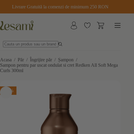
Sari
Livrare Gratuită la comenzi de minimum 250 RON
la
conținut
Acasa
/
Păr
/
Îngrijire păr
/
Șampon
/
Sampon pentru par uscat ondulat si cret Redken All Soft Mega
Curls 300ml
-20%