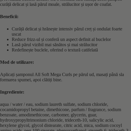
curăță delicat și lasă părul moale, strălucitor și ușor de coafat.
Beneficii:
Curăță delicat și hrănește intensiv părul creț și ondulat foarte
uscat
Reduce frizz-ul și conferă un aspect definit al buclelor
Lasă părul vizibil mai sănătos și mai strălucitor
Redefinește buclele, oferind o textură catifelată
Mod de utilizare:
Aplicați șamponul All Soft Mega Curls pe părul ud, masați până sla
formarea spumei, apoi clătiți bine.
Ingrediente:
aqua / water / eau, sodium laureth sulfate, sodium chloride,
cocamidopropyl betaine, dimethicone, parfum / fragrance, sodium
benzoate, amodimethicone, carbomer, glycerin, guar,
hydroxypropyltrimonium chloride, trideceth-10, salicylic acid,
hexylene glycol, glycol distearate, citric acid, mica, sodium cocoyl
amino acids, peg-100 stearate, phenoxyethanol, steareth-6, trideceth-3,