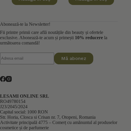
a
este:
a
este:
fost:
109,80 lei.
fost:
85,00 lei.
122,00 lei.
100,00 lei.
Abonează-te la Newsletter!
Fii printre primii care află noutățile din beauty și ofertele
exclusive. Abonează-te acum și primești
10% reducere
la
următoarea comandă!
Mă abonez
LESAMI ONLINE SRL
RO49780154
J23/2045/2024
Capital social: 1000 RON
Str. Horia, Closca si Crisan nr. 7, Otopeni, Romania
Activitate principală 4775 – Comerț cu amănuntul al produselor
cosmetice și de parfumerie