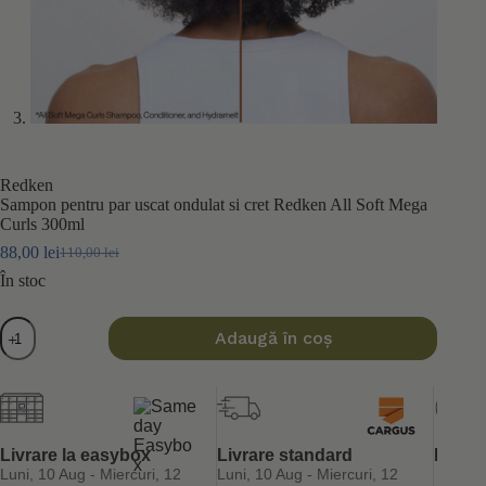
Redken
Sampon pentru par uscat ondulat si cret Redken All Soft Mega
Curls 300ml
88,00
lei
110,00
lei
Prețul
Prețul
inițial
curent
În stoc
a
este:
fost:
88,00 lei.
Cantitate
Adaugă în coș
110,00 lei.
Sampon
pentru
par
uscat
ondulat
si
cret
Livrare la easybox
Livrare standard
Retur 
Redken
Luni, 10 Aug - Miercuri, 12
Luni, 10 Aug - Miercuri, 12