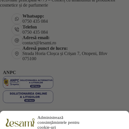
cosmetice și de parfumerie
Whatsapp:
0750 435 084
Telefon
0750 435 084
Adresă email:
contact@lesami.ro
Adresă punct de lucru:
Strada Horia Cloșca și Crișan 7, Otopeni, Ilfov
075100
ANPC
Administrează
Plata securizată
consimțămintele pentru
cookie-uri