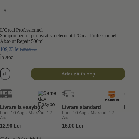
L'Oreal Professionnel
Sampon pentru par uscat si deteriorat L’Oréal Professionnel
Absolut Repair 500ml
109,23
lei
128,50
lei
Prețul
Prețul
inițial
curent
În stoc
a
este:
fost:
109,23 lei.
Cantitate
Adaugă în coș
128,50 lei.
Sampon
pentru
par
uscat
si
deteriorat
L'Oréal
Livrare la easybox
Livrare standard
Retur 
Professionnel
Luni, 10 Aug - Miercuri, 12
Luni, 10 Aug - Miercuri, 12
Absolut
Aug
Aug
Repair
12.98 Lei
16.00 Lei
500ml
Adaugă în wishlist