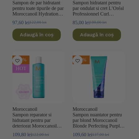
Sampon de par hidratant
Sampon hidratant pentru
pentru toate tipurile de par
par ondulat si cret L’Oréal
Moroccanoil Hydration
Professionnel Curl
250ml
Expression 300ml
97,60
lei
85,00
lei
122,00
lei
100,00
lei
Prețul
Prețul
Prețul
Prețul
inițial
curent
inițial
curent
Adaugă în coș
Adaugă în coș
a
este:
a
este:
fost:
97,60 lei.
fost:
85,00 lei.
122,00 lei.
100,00 lei.
-10%
-20%
HOT
Moroccanoil
Moroccanoil
Sampon reparator si
Sampon nuantator pentru
hidratant pentru par
par blond Moroccanoil
deteriorat Moroccanoil
Blonde Perfecting Purple
Moisture Repair 250ml
Color Care 200ml
109,80
lei
109,60
lei
122,00
lei
137,00
lei
Prețul
Prețul
Prețul
Prețul