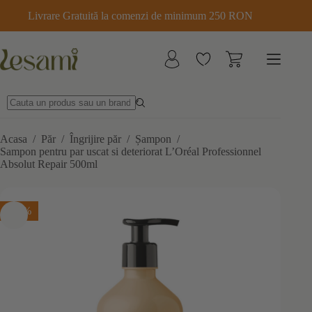
Sari
Livrare Gratuită la comenzi de minimum 250 RON
la
conținut
Acasa
/
Păr
/
Îngrijire păr
/
Șampon
/
Sampon pentru par uscat si deteriorat L’Oréal Professionnel
Absolut Repair 500ml
-15%