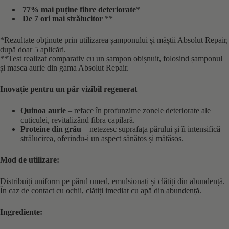
77% mai puține fibre deteriorate
*
De 7 ori mai strălucitor
**
*Rezultate obținute prin utilizarea șamponului și măștii Absolut Repair,
după doar 5 aplicări.
**Test realizat comparativ cu un șampon obișnuit, folosind șamponul
și masca aurie din gama Absolut Repair.
Inovație pentru un păr vizibil regenerat
Quinoa aurie
– reface în profunzime zonele deteriorate ale
cuticulei, revitalizând fibra capilară.
Proteine din grâu
– netezesc suprafața părului și îi intensifică
strălucirea, oferindu-i un aspect sănătos și mătăsos.
Mod de utilizare:
Distribuiți uniform pe părul umed, emulsionați și clătiți din abundență.
În caz de contact cu ochii, clătiți imediat cu apă din abundență.
Ingrediente: