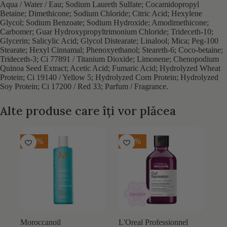
Aqua / Water / Eau; Sodium Laureth Sulfate; Cocamidopropyl
Betaine; Dimethicone; Sodium Chloride; Citric Acid; Hexylene
Glycol; Sodium Benzoate; Sodium Hydroxide; Amodimethicone;
Carbomer; Guar Hydroxypropyltrimonium Chloride; Trideceth-10;
Glycerin; Salicylic Acid; Glycol Distearate; Linalool; Mica; Peg-100
Stearate; Hexyl Cinnamal; Phenoxyethanol; Steareth-6; Coco-betaine;
Trideceth-3; Ci 77891 / Titanium Dioxide; Limonene; Chenopodium
Quinoa Seed Extract; Acetic Acid; Fumaric Acid; Hydrolyzed Wheat
Protein; Ci 19140 / Yellow 5; Hydrolyzed Corn Protein; Hydrolyzed
Soy Protein; Ci 17200 / Red 33; Parfum / Fragrance.
Alte produse care îți vor plăcea
-20%
-15%
Moroccanoil
L'Oreal Professionnel