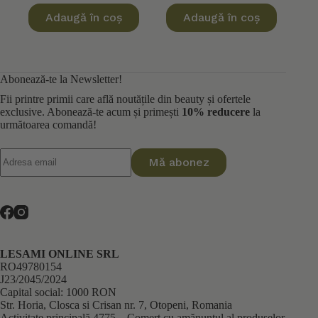
inițial
curent
inițial
curent
Adaugă în coș
Adaugă în coș
a
este:
a
este:
fost:
109,80 lei.
fost:
109,60 lei.
122,00 lei.
137,00 lei.
Abonează-te la Newsletter!
Fii printre primii care află noutățile din beauty și ofertele
exclusive. Abonează-te acum și primești
10% reducere
la
următoarea comandă!
Mă abonez
LESAMI ONLINE SRL
RO49780154
J23/2045/2024
Capital social: 1000 RON
Str. Horia, Closca si Crisan nr. 7, Otopeni, Romania
Activitate principală 4775 – Comerț cu amănuntul al produselor