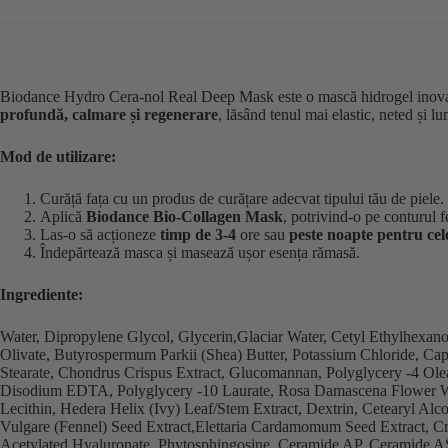
Biodance Hydro Cera-nol Real Deep Mask este o mască hidrogel inovatoare
profundă, calmare și regenerare
, lăsând tenul mai elastic, neted și 
Mod de utilizare:
Curăță fața cu un produs de curățare adecvat tipului tău de piele.
Aplică
Biodance Bio-Collagen Mask
, potrivind-o pe conturul fe
Las-o să acționeze
timp de 3-4
ore sau
peste noapte pentru cel
Îndepărtează masca și masează ușor esența rămasă.
Ingrediente:
Water, Dipropylene Glycol, Glycerin,Glaciar Water, Cetyl Ethylhexa
Olivate, Butyrospermum Parkii (Shea) Butter, Potassium Chloride, Cap
Stearate, Chondrus Crispus Extract, Glucomannan, Polyglycery -4 Ole
Disodium EDTA, Polyglycery -10 Laurate, Rosa Damascena Flower Water,
Lecithin, Hedera Helix (Ivy) Leaf/Stem Extract, Dextrin, Cetearyl Al
Vulgare (Fennel) Seed Extract,Elettaria Cardamomum Seed Extract, C
Acetylated Hyaluronate, Phytosphingosine, Ceramide AP, Ceramide A