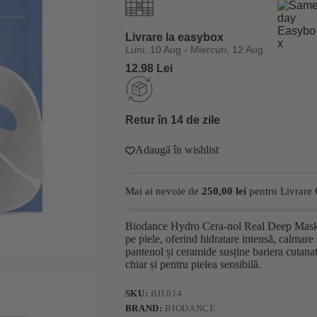
cu
acid
hialuronic
Livrare la easybox
pentru
hidratare
Luni, 10 Aug - Miercuri, 12 Aug
si
12.98 Lei
calmare
Biodance
Hydro
Cera-
Retur în 14 de zile
Nol
34g
x
Adaugă în wishlist
4
bucati
Mai ai nevoie de
250,00
lei
pentru Livrare 
Biodance Hydro Cera-nol Real Deep Mask e
pe piele, oferind hidratare intensă, calmare
pantenol și ceramide susține bariera cutanată
chiar și pentru pielea sensibilă.
SKU:
BI1014
BRAND:
BIODANCE