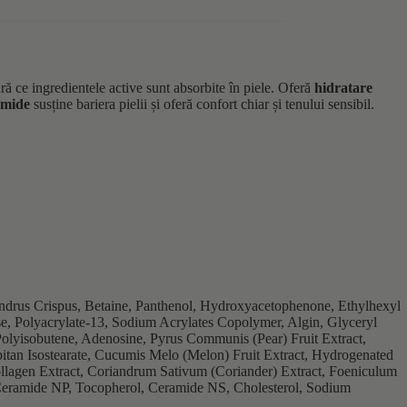
 ce ingredientele active sunt absorbite în piele. Oferă
hidratare
ramide
susține bariera pielii și oferă confort chiar și tenului sensibil.
ndrus Crispus, Betaine, Panthenol, Hydroxyacetophenone, Ethylhexyl
e, Polyacrylate-13, Sodium Acrylates Copolymer, Algin, Glyceryl
olyisobutene, Adenosine, Pyrus Communis (Pear) Fruit Extract,
itan Isostearate, Cucumis Melo (Melon) Fruit Extract, Hydrogenated
ollagen Extract, Coriandrum Sativum (Coriander) Extract, Foeniculum
Ceramide NP, Tocopherol, Ceramide NS, Cholesterol, Sodium