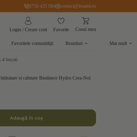
0750 435 084
contact@lesami.ro
Cosul meu
Favorite
Login / Creare cont
Favoritele comunității
Branduri
Mai mult
 4 bucati
u hidratare si calmare Biodance Hydro Cera-Nol
Adaugă în coș