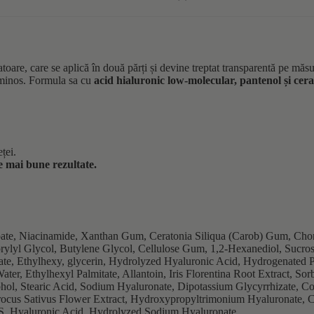
, care se aplică în două părți și devine treptat transparentă pe măsură
luminos. Formula sa cu
acid hialuronic low-molecular, pantenol și ce
ței.
e mai bune rezultate.
noate, Niacinamide, Xanthan Gum, Ceratonia Siliqua (Carob) Gum, Cho
rylyl Glycol, Butylene Glycol, Cellulose Gum, 1,2-Hexanediol, Sucros
ate, Ethylhexy, glycerin, Hydrolyzed Hyaluronic Acid, Hydrogenated P
 Ethylhexyl Palmitate, Allantoin, Iris Florentina Root Extract, Sorb
cohol, Stearic Acid, Sodium Hyaluronate, Dipotassium Glycyrrhizate, C
rocus Sativus Flower Extract, Hydroxypropyltrimonium Hyaluronate, 
S, Hyaluronic Acid, Hydrolyzed Sodium Hyaluronate.