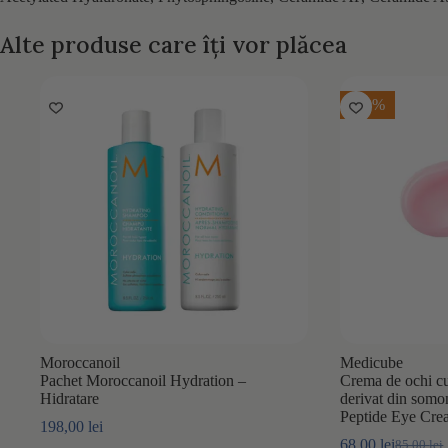
Alte produse care îți vor plăcea
-20%
Moroccanoil
Medicube
Pachet Moroccanoil Hydration –
Crema de ochi c
Hidratare
derivat din so
Peptide Eye Cr
198,00
lei
68,00
lei
85,00
lei