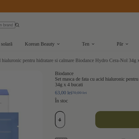
 solară
Korean Beauty
Ten
Păr
d hialuronic pentru hidratare si calmare Biodance Hydro Cera-Nol 34g x
Biodance
Set masca de fata cu acid hialuronic pentr
34g x 4 bucati
63,00
lei
70,00
lei
Prețul
Prețul
inițial
curent
În stoc
a
este:
fost:
63,00 lei.
Cantitate
70,00 lei.
Set
masca
de
fata