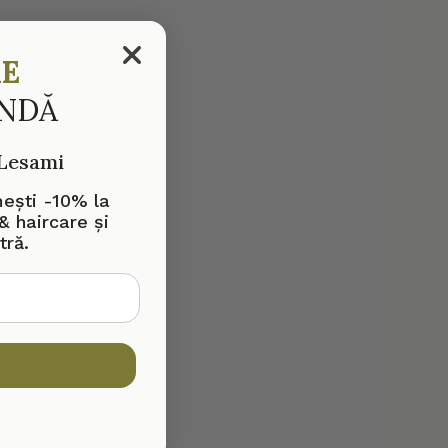
RE
ANDĂ
 Lesami
mești -10% la
& haircare și
tră.