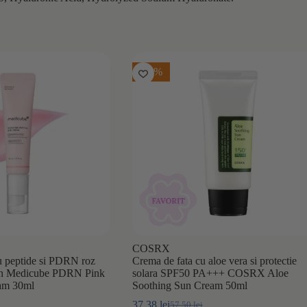
-35%
COSRX
u peptide si PDRN roz
Crema de fata cu aloe vera si protectie
mon Medicube PDRN Pink
solara SPF50 PA+++ COSRX Aloe
eam 30ml
Soothing Sun Cream 50ml
37,38
lei
57,50
lei