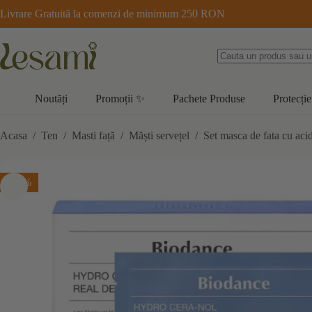
Sari
Livrare Gratuită la comenzi de minimum 250 RON
la
conținut
Noutăți
Promoții ✨
Pachete Produse
Protecție
Acasa
/
Ten
/
Masti față
/
Măști servețel
/
Set masca de fata cu aci
-10%