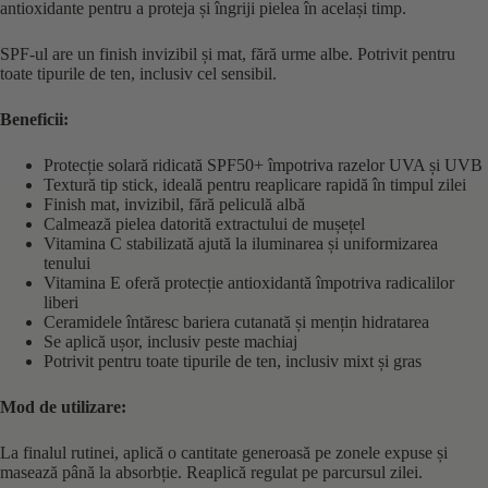
antioxidante pentru a proteja și îngriji pielea în același timp.
SPF-ul are un finish invizibil și mat, fără urme albe. Potrivit pentru
toate tipurile de ten, inclusiv cel sensibil.
Beneficii:
Protecție solară ridicată SPF50+ împotriva razelor UVA și UVB
Textură tip stick, ideală pentru reaplicare rapidă în timpul zilei
Finish mat, invizibil, fără peliculă albă
Calmează pielea datorită extractului de mușețel
Vitamina C stabilizată ajută la iluminarea și uniformizarea
tenului
Vitamina E oferă protecție antioxidantă împotriva radicalilor
liberi
Ceramidele întăresc bariera cutanată și mențin hidratarea
Se aplică ușor, inclusiv peste machiaj
Potrivit pentru toate tipurile de ten, inclusiv mixt și gras
Mod de utilizare:
La finalul rutinei, aplică o cantitate generoasă pe zonele expuse și
masează până la absorbție. Reaplică regulat pe parcursul zilei.