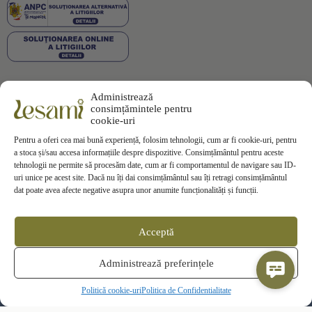
Administrează
Plata securizată
consimțămintele pentru
cookie-uri
Pentru a oferi cea mai bună experiență, folosim tehnologii, cum ar fi cookie-uri, pentru
a stoca și/sau accesa informațiile despre dispozitive. Consimțământul pentru aceste
tehnologii ne permite să procesăm date, cum ar fi comportamentul de navigare sau ID-
uri unice pe acest site. Dacă nu îți dai consimțământul sau îți retragi consimțământul
Informații
dat poate avea afecte negative asupra unor anumite funcționalități și funcții.
Termeni si Conditii
Politica de Confidentialitate
Politica de
Cookies
Acceptă
Politica de Livrare
Politica de Retur
Contact
Administrează preferințele
ANPC
SOL
Politică cookie-uri
Politica de Confidentialitate
© 2025 Lesami Toate drepturile rezervate