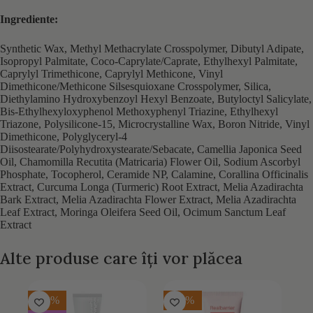
Ingrediente:
Synthetic Wax, Methyl Methacrylate Crosspolymer, Dibutyl Adipate,
Isopropyl Palmitate, Coco-Caprylate/Caprate, Ethylhexyl Palmitate,
Caprylyl Trimethicone, Caprylyl Methicone, Vinyl
Dimethicone/Methicone Silsesquioxane Crosspolymer, Silica,
Diethylamino Hydroxybenzoyl Hexyl Benzoate, Butyloctyl Salicylate,
Bis-Ethylhexyloxyphenol Methoxyphenyl Triazine, Ethylhexyl
Triazone, Polysilicone-15, Microcrystalline Wax, Boron Nitride, Vinyl
Dimethicone, Polyglyceryl-4
Diisostearate/Polyhydroxystearate/Sebacate, Camellia Japonica Seed
Oil, Chamomilla Recutita (Matricaria) Flower Oil, Sodium Ascorbyl
Phosphate, Tocopherol, Ceramide NP, Calamine, Corallina Officinalis
Extract, Curcuma Longa (Turmeric) Root Extract, Melia Azadirachta
Bark Extract, Melia Azadirachta Flower Extract, Melia Azadirachta
Leaf Extract, Moringa Oleifera Seed Oil, Ocimum Sanctum Leaf
Extract
Alte produse care îți vor plăcea
-20%
-15%