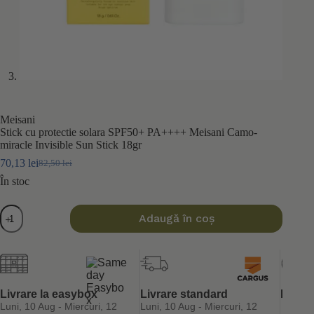
Meisani
Stick cu protectie solara SPF50+ PA++++ Meisani Camo-
miracle Invisible Sun Stick 18gr
70,13
lei
82,50
lei
Prețul
Prețul
inițial
curent
În stoc
a
este:
fost:
70,13 lei.
Cantitate
Adaugă în coș
82,50 lei.
Stick
cu
protectie
solara
SPF50+
PA++++
Meisani
Livrare la easybox
Livrare standard
Retur 
Camo-
Luni, 10 Aug - Miercuri, 12
Luni, 10 Aug - Miercuri, 12