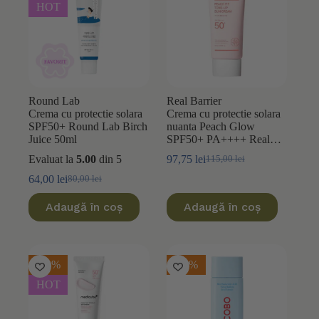
HOT
Round Lab
Real Barrier
Crema cu protectie solara
Crema cu protectie solara
SPF50+ Round Lab Birch
nuanta Peach Glow
Juice 50ml
SPF50+ PA++++ Real
Barrier Peach Fit Tone-up
Evaluat la
5.00
din 5
97,75
lei
115,00
lei
Prețul
Prețul
50ml
inițial
curent
64,00
lei
80,00
lei
Prețul
Prețul
a
este:
inițial
curent
fost:
97,75 lei.
Adaugă în coș
Adaugă în coș
a
este:
115,00 lei.
fost:
64,00 lei.
80,00 lei.
-30%
-20%
HOT