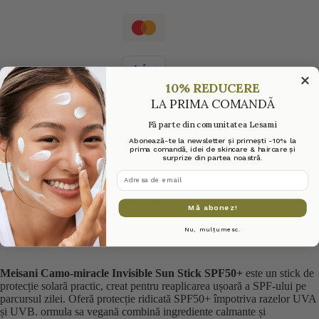
10% REDUCERE
LA PRIMA COMANDĂ
Fă parte din comunitatea Lesami
Abonează-te la newsletter și primești -10% la
prima comandă, idei de skincare & haircare și
Descriere
surprize din partea noastră.
adresa de email
Recenzii (0)
Mă abonez!
Nu, mulțumesc.
Meisani Camo-miracle Invisible Sun Stick SPF50+
este un stick de
protecție solară practic, creat pentru reaplicarea ușoară a SPF-ului pe
parcursul zilei. Oferă protecție ridicată SPF50+ împotriva razelor UVA
și UVB. ormula sa vegană combină ingrediente calmante și