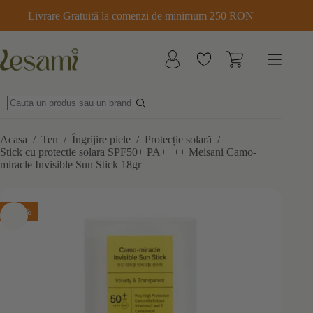
Sari
Livrare Gratuită la comenzi de minimum 250 RON
la
conținut
Acasa
/
Ten
/
Îngrijire piele
/
Protecție solară
/
Stick cu protectie solara SPF50+ PA++++ Meisani Camo-
miracle Invisible Sun Stick 18gr
-15%