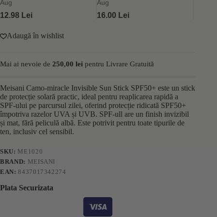
miracle
Aug
Aug
Invisible
12.98 Lei
16.00 Lei
Sun
Stick
18gr
Adaugă în wishlist
Mai ai nevoie de
250,00
lei
pentru Livrare Gratuită
Meisani Camo-miracle Invisible Sun Stick SPF50+ este un stick
de protecție solară practic, ideal pentru reaplicarea rapidă a
SPF-ului pe parcursul zilei, oferind protecție ridicată SPF50+
împotriva razelor UVA și UVB. SPF-ull are un finish invizibil
și mat, fără peliculă albă. Este potrivit pentru toate tipurile de
ten, inclusiv cel sensibil.
SKU:
ME1020
BRAND:
MEISANI
EAN:
8437017342274
Plata Securizata