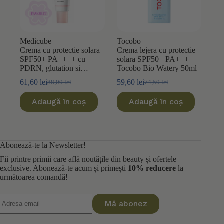
Medicube
Tocobo
Crema cu protectie solara
Crema lejera cu protectie
SPF50+ PA++++ cu
solara SPF50+ PA++++
PDRN, glutation si
Tocobo Bio Watery 50ml
niacinamida Medicube
61,60
lei
59,60
lei
88,00
lei
74,50
lei
Prețul
Prețul
Prețul
Prețul
Pink Tone Up 50ml
inițial
curent
inițial
curent
Adaugă în coș
Adaugă în coș
a
este:
a
este:
fost:
61,60 lei.
fost:
59,60 lei.
88,00 lei.
74,50 lei.
Abonează-te la Newsletter!
Fii printre primii care află noutățile din beauty și ofertele
exclusive. Abonează-te acum și primești
10% reducere
la
următoarea comandă!
Mă abonez