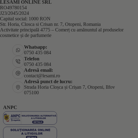
LESAMI ONLINE SRL
RO49780154
J23/2045/2024
Capital social: 1000 RON
Str. Horia, Closca si Crisan nr. 7, Otopeni, Romania
Activitate principală 4775 – Comerț cu amănuntul al produselor
cosmetice și de parfumerie
Whatsapp:
0750 435 084
Telefon
0750 435 084
Adresă email:
contact@lesami.ro
Adresă punct de lucru:
Strada Horia Cloșca și Crișan 7, Otopeni, Ilfov
075100
ANPC