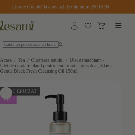
Sari
Livrare Gratuită la comenzi de minimum 250 RON
la
conținut
Acasa
/
Ten
/
Curățarea tenului
/
Ulei demachiant
/
Ulei de curatare bland pentru tenul mixt si gras dear, Klairs
Gentle Black Fresh Cleansing Oil 150ml
STOC EPUIZAT
HOT