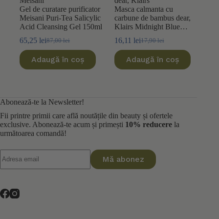
Meisani
dear, Klairs
Gel de curatare purificator
Masca calmanta cu
Meisani Puri-Tea Salicylic
carbune de bambus dear,
Acid Cleansing Gel 150ml
Klairs Midnight Blue
25ml
65,25
lei
16,11
lei
87,00
lei
17,90
lei
Prețul
Prețul
Prețul
Prețul
inițial
curent
inițial
curent
Adaugă în coș
Adaugă în coș
a
este:
a
este:
fost:
65,25 lei.
fost:
16,11 lei.
87,00 lei.
17,90 lei.
Abonează-te la Newsletter!
Fii printre primii care află noutățile din beauty și ofertele
exclusive. Abonează-te acum și primești
10% reducere
la
următoarea comandă!
Mă abonez