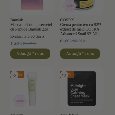
Barulab
COSRX
Masca anti-rid tip servetel
Crema pentru ten cu 92%
cu Peptide Barulab 23g
extract de melc COSRX
Advanced Snail 92 All in
Evaluat la
5.00
din 5
One 100ml
61,60
lei
88,00
lei
Prețul
Prețul
11,63
lei
15,50
lei
Prețul
Prețul
inițial
curent
inițial
curent
a
este:
Adaugă în coș
Adaugă în coș
a
este:
fost:
61,60 lei.
fost:
11,63 lei.
88,00 lei.
15,50 lei.
-25%
-10%