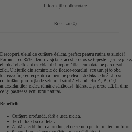
Informații suplimentare
Recenzii (0)
Descoperă uleiul de curățare delicat, perfect pentru rutina ta zilnică!
Formulat cu 85% uleiuri vegetale, acest produs se topește ușor pe piele,
eliminând eficient machiajul și impuritățile acumulate pe parcursul
zilei. Uleiurile din semințele de floarea-soarelui, struguri și jojoba
lucrează împreună pentru a menține pielea hidratată, calmând-o și
controlând producția de sebum. Datorită vitaminelor A, B, C și
antioxidanților, pielea rămâne sănătoasă, hidratată și protejată, în timp
ce își păstrează echilibrul natural.
Beneficii:
Curățare profundă, fără a usca pielea.
Ten hidratat și catifelat.
Ajută la echilibrarea producției de sebum pentru un ten uniform.
Se emulsionază ușor, curățând pielea fără iritații.