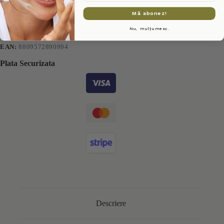
calmează pielea, lăsând-o sănătoasă și radiantă.
Mă abonez!
SKU:
KL1011
Nu, mulțumesc.
BRAND:
DEAR, KLAIRS
EAN:
8809572890994
Plata Securizata
Descriere