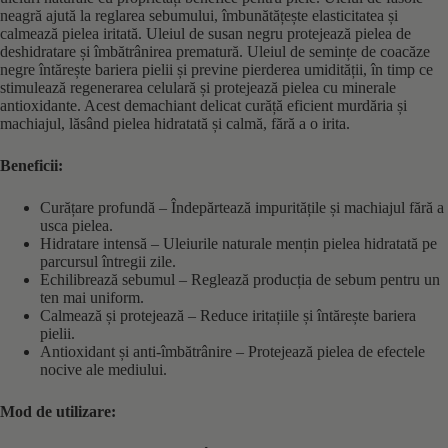
neagră ajută la reglarea sebumului, îmbunătățește elasticitatea și
calmează pielea iritată. Uleiul de susan negru protejează pielea de
deshidratare și îmbătrânirea prematură. Uleiul de semințe de coacăze
negre întărește bariera pielii și previne pierderea umidității, în timp ce
stimulează regenerarea celulară și protejează pielea cu minerale
antioxidante. Acest demachiant delicat curăță eficient murdăria și
machiajul, lăsând pielea hidratată și calmă, fără a o irita.
Beneficii:
Curățare profundă – Îndepărtează impuritățile și machiajul fără a
usca pielea.
Hidratare intensă – Uleiurile naturale mențin pielea hidratată pe
parcursul întregii zile.
Echilibrează sebumul – Reglează producția de sebum pentru un
ten mai uniform.
Calmează și protejează – Reduce iritațiile și întărește bariera
pielii.
Antioxidant și anti-îmbătrânire – Protejează pielea de efectele
nocive ale mediului.
Mod de utilizare: