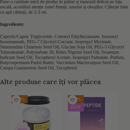
Pune o cantitate mică de produs în palme și masează delicat pe fața
uscată, acordând atenție zonei frunții, nasului și obrajilor. Clătește bine
cu apă călduță, de 2-3 ori.
Ingrediente:
Caprylic/Capric Triglyceride, Cetearyl Ethylhexanoate, Isononyl
Isononanoate, PEG-7 Glyceryl Cocoate, Isopropyl Myristate,
Simmondsia Chinensis Seed Oil, Glycine Soja Oil, PEG-5 Glyceryl
Triisostearate, Polysorbate 20, Ribes Nigrum Seed Oil, Sesamum
Indicum Seed Oil, Tocopheryl Acetate, Isopropyl Palmitate, Parfum,
Butyrospermum Parkii Butter, Vaccinium Macrocarpon Seed Oil,
Carapa Guaianensis Seed Oil, Tocopherol
Alte produse care îți vor plăcea
-30%
-25%
HOT