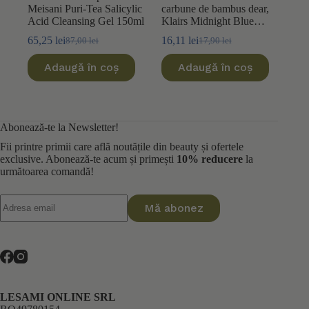
Meisani Puri-Tea Salicylic
carbune de bambus dear,
Acid Cleansing Gel 150ml
Klairs Midnight Blue
25ml
65,25
lei
16,11
lei
87,00
lei
17,90
lei
Prețul
Prețul
Prețul
Prețul
inițial
curent
inițial
curent
Adaugă în coș
Adaugă în coș
a
este:
a
este:
fost:
65,25 lei.
fost:
16,11 lei.
87,00 lei.
17,90 lei.
Abonează-te la Newsletter!
Fii printre primii care află noutățile din beauty și ofertele
exclusive. Abonează-te acum și primești
10% reducere
la
următoarea comandă!
Mă abonez
LESAMI ONLINE SRL