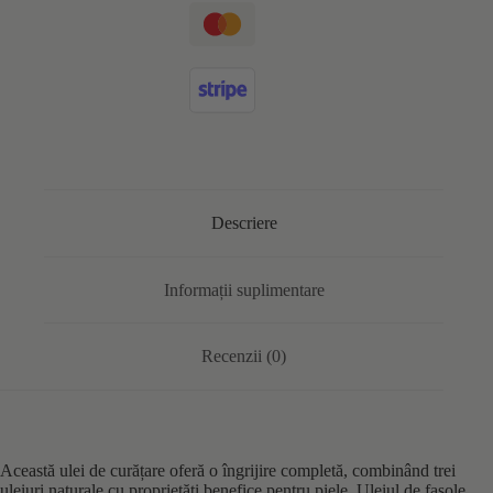
Descriere
Informații suplimentare
Recenzii (0)
Această ulei de curățare oferă o îngrijire completă, combinând trei
uleiuri naturale cu proprietăți benefice pentru piele. Uleiul de fasole