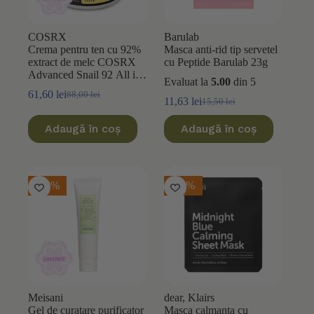
COSRX
Barulab
Crema pentru ten cu 92%
Masca anti-rid tip servetel
extract de melc COSRX
cu Peptide Barulab 23g
Advanced Snail 92 All in
Evaluat la
5.00
din 5
One 100ml
61,60
lei
88,00
lei
Prețul
Prețul
11,63
lei
15,50
lei
Prețul
Prețul
inițial
curent
inițial
curent
a
este:
Adaugă în coș
Adaugă în coș
a
este:
fost:
61,60 lei.
fost:
11,63 lei.
88,00 lei.
15,50 lei.
-25%
-10%
Meisani
dear, Klairs
Gel de curatare purificator
Masca calmanta cu