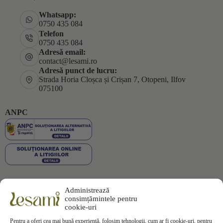
Whatsapp:
0750 435 084
Telefon
0750 435 084
Adresă email:
contact@lesami.ro
Adresă punct de lucru:
Strada Horia Cloșca și Crișan 7, Otopeni, Ilfov
075100
ANPC
Administrează
Plata securizată
consimțămintele pentru
cookie-uri
Pentru a oferi cea mai bună experiență, folosim tehnologii, cum ar fi cookie-uri, pentru