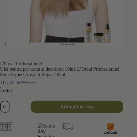
L'Oreal Professionnel
Ulei pentru par uscat si deteriorat 10in1 L’Oréal Professionnel
Serie Expert Absolut Repair 90ml
117,30
lei
138,00
lei
Prețul
Prețul
inițial
curent
În stoc
a
este:
fost:
117,30 lei.
Cantitate
Adaugă în coș
138,00 lei.
Ulei
pentru
par
uscat
si
deteriorat