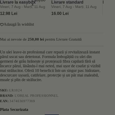
10in1
Livrare la easybox
Livrare standard
Retur 
L’Oréal
Vineri, 7 Aug - Marți, 11 Aug
Vineri, 7 Aug - Marți, 11 Aug
Professionnel
12.98 Lei
16.00 Lei
Serie
Expert
Absolut
Adaugă în wishlist
Repair
90ml
Mai ai nevoie de
250,00
lei
pentru Livrare Gratuită
Un ulei leave-in profesional care repară și revitalizează instant
părul uscat sau deteriorat. Formula îmbogățită cu ulei din
germeni de grâu hrănește și protejează fibra capilară fără să
încarce părul, lăsându-l mai neted, mai ușor de coafat și vizibil
mai strălucitor. Oferă 10 beneficii într-un singur pas: hidratare,
descurcare ușoară, catifelare, protecție și un păr mai maleabil,
moale și plin de strălucire.
SKU:
LR1024
BRAND:
L'OREAL PROFESSIONNEL
EAN:
3474636977369
Plata Securizata