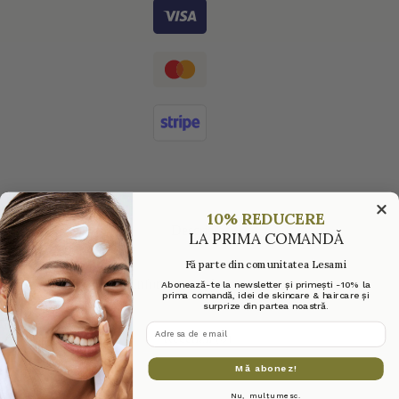
10% REDUCERE
Descriere
LA PRIMA COMANDĂ
Fă parte din comunitatea Lesami
Informații suplimentare
Abonează-te la newsletter și primești -10% la
prima comandă, idei de skincare & haircare și
surprize din partea noastră.
adresa de email
Recenzii (0)
Mă abonez!
Nu, mulțumesc.