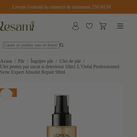
Sari
Livrare Gratuită la comenzi de minimum 250 RON
la
conținut
Ulei pentru par uscat si deteriorat 10in1 L’Oréal Professionnel Serie Expert Absolut Repair 90ml
Adaugă în coș
117,30
lei
În stoc
138,00
lei
Prețul
Prețul
inițial
curent
a
este:
fost:
117,30 lei.
138,00 lei.
Acasa
/
Păr
/
Îngrijire păr
/
Ulei de păr
/
Ulei pentru par uscat si deteriorat 10in1 L’Oréal Professionnel
Serie Expert Absolut Repair 90ml
-15%