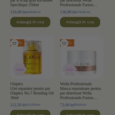
par si scalp gras Kerastase
par deteriorat Wella
Specifique 250ml
Professionals Fusion
1000ml
216,00
lei
136,00
lei
240,00
lei
170,00
lei
Prețul
Prețul
Prețul
Prețul
inițial
curent
inițial
curent
Adaugă în coș
Adaugă în coș
a
este:
a
este:
fost:
216,00 lei.
fost:
136,00 lei.
240,00 lei.
170,00 lei.
-10%
-10%
Olaplex
Wella Professionals
Ulei reparator pentru par
Masca reparatoare pentru
Olaplex No.7 Bonding Oil
par deteriorat Wella
30ml
Professionals Fusion
150ml
112,50
lei
72,00
lei
125,00
lei
80,00
lei
Prețul
Prețul
Prețul
Prețul
inițial
curent
inițial
curent
Adaugă în coș
Adaugă în coș