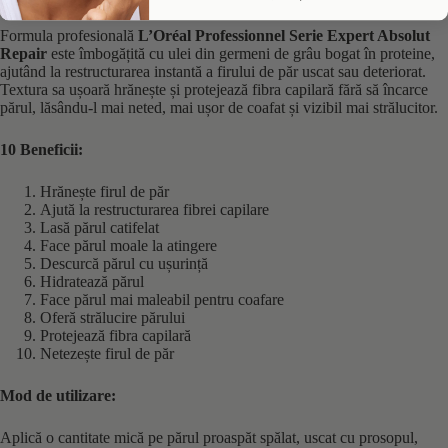
Formula
profesională
L’Oréal
Professionnel
Serie
Expert
Absolut
Repair
este
îmbogățită
cu
ulei
din
germeni
de
grâu
bogat
în
proteine,
ajutând
la
restructurarea
instantă
a
firului
de
păr
uscat
sau
deteriorat.
Textura
sa
ușoară
hrănește
și
protejează
fibra
capilară
fără
să
încarce
părul,
lăsându-
l
mai
neted,
mai
ușor
de
coafat
și
vizibil
mai
strălucitor.
10 Beneficii:
Hrănește
firul
de
păr
Ajută
la
restructurarea
fibrei
capilare
Lasă
părul
catifelat
Face
părul
moale
la
atingere
Descurcă
părul
cu
ușurință
Hidratează
părul
Face
părul
mai
maleabil
pentru
coafare
Oferă
strălucire
părului
Protejează
fibra
capilară
Netezește
firul
de
păr
Mod de utilizare:
Aplică o cantitate mică pe părul proaspăt spălat, uscat cu prosopul,