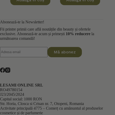
a
este:
a
este:
fost:
112,50 lei.
fost:
72,00 lei.
125,00 lei.
80,00 lei.
Abonează-te la Newsletter!
Fii printre primii care află noutățile din beauty și ofertele
exclusive. Abonează-te acum și primești
10% reducere
la
următoarea comandă!
Mă abonez
LESAMI ONLINE SRL
RO49780154
J23/2045/2024
Capital social: 1000 RON
Str. Horia, Closca si Crisan nr. 7, Otopeni, Romania
Activitate principală 4775 – Comerț cu amănuntul al produselor
cosmetice și de parfumerie