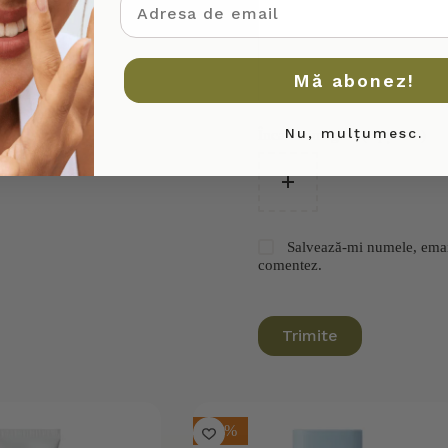
Mă abonez!
Nu, mulțumesc.
Încarcă imagine (Opțional)
Salvează-mi numele, emailu
comentez.
Trimite
-20%