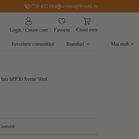
0750 435 084
contact@lesami.ro
Cosul meu
Favorite
Login / Creare cont
Favoritele comunității
Branduri
Mai mult
ru fata SPF30 Avene 50ml
Gratuită