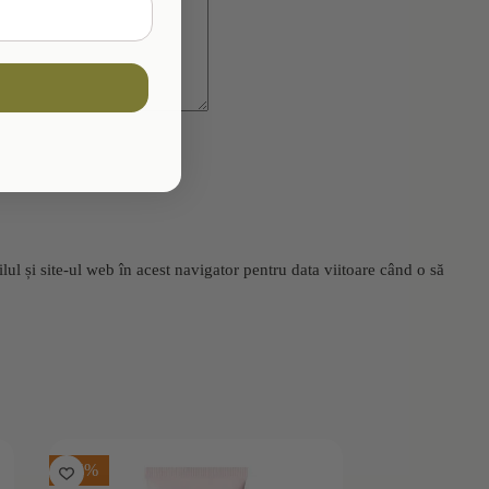
l și site-ul web în acest navigator pentru data viitoare când o să
-15%