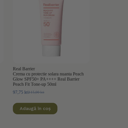
Real Barrier
Crema cu protectie solara nuanta Peach
Glow SPF50+ PA++++ Real Barrier
Peach Fit Tone-up 50ml
97,75
lei
115,00
lei
Prețul
Prețul
inițial
curent
a
este:
Adaugă în coș
fost:
97,75 lei.
115,00 lei.