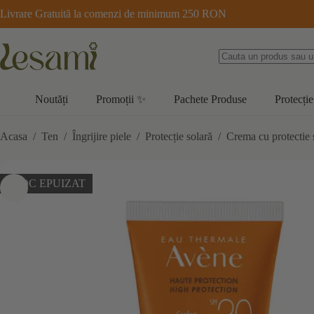
Sari
Livrare Gratuită la comenzi de minimum 250 RON
la
conținut
Noutăți
Promoții ✨
Pachete Produse
Protecție
Acasa
/
Ten
/
Îngrijire piele
/
Protecție solară
/
Crema cu protectie 
STOC EPUIZAT