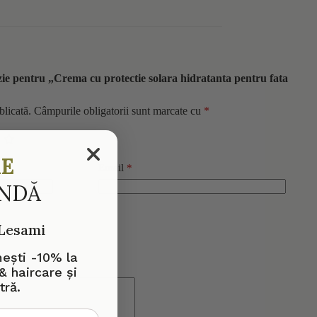
nzie pentru „Crema cu protectie solara hidratanta pentru fata
blicată.
Câmpurile obligatorii sunt marcate cu
*
RE
Email
*
ANDĂ
 Lesami
mești -10% la
& haircare și
tră.