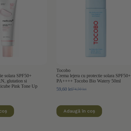
Tocobo
tie solara SPF50+
Crema lejera cu protectie solara SPF50+
 glutation si
PA++++ Tocobo Bio Watery 50ml
icube Pink Tone Up
59,60
lei
74,50
lei
Prețul
Prețul
inițial
curent
a
este:
fost:
59,60 lei.
coș
Adaugă în coș
74,50 lei.
.
.