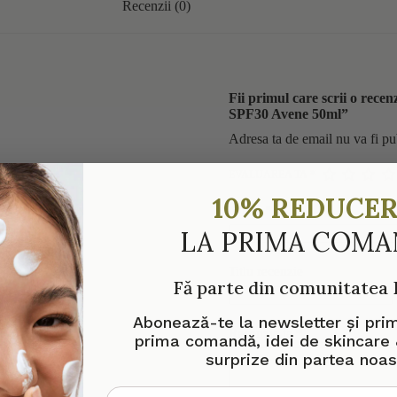
Recenzii (0)
Fii primul care scrii o rece
SPF30 Avene 50ml”
Adresa ta de email nu va fi pu
EVALUAREA TA
*
10% REDUCE
Nume
*
LA PRIMA COM
Titlu recenzie
Fă parte din comunitatea
Abonează-te la newsletter și pri
Recenzia ta
*
prima comandă, idei de skincare 
surprize din partea noas
adresa de email