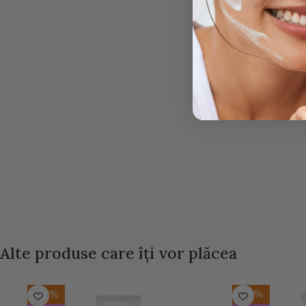
Alte produse care îți vor plăcea
-20%
-30%