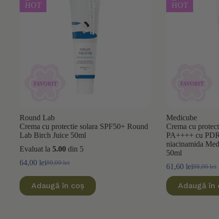
HOT
HOT
Round Lab
Medicube
Crema cu protectie solara SPF50+ Round
Crema cu protec
Lab Birch Juice 50ml
PA++++ cu PDRN,
niacinamida Med
Evaluat la
5.00
din 5
50ml
64,00
lei
80,00
lei
Prețul
Prețul
61,60
lei
88,00
lei
Prețul
Prețul
inițial
curent
inițial
curent
a
este:
Adaugă în coș
Adaugă în 
a
este:
fost:
64,00 lei.
fost:
61,60 lei
80,00 lei.
88,00 lei