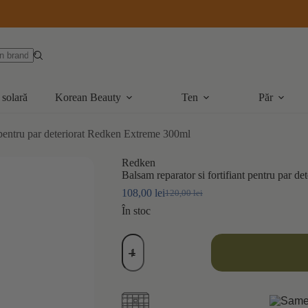
 solară
Korean Beauty
Ten
Păr
t pentru par deteriorat Redken Extreme 300ml
Redken
Balsam reparator si fortifiant pentru par 
108,00
lei
120,00
lei
Prețul
Prețul
inițial
curent
În stoc
a
este:
fost:
108,00 lei.
Cantitate
120,00 lei.
Balsam
reparator
si
fortifiant
pentru