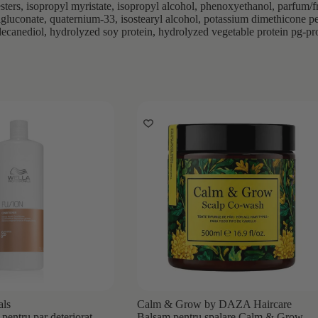
esters, isopropyl myristate, isopropyl alcohol, phenoxyethanol, parfum/
digluconate, quaternium-33, isostearyl alcohol, potassium dimethicone
ecanediol, hydrolyzed soy protein, hydrolyzed vegetable protein pg-prop
als
Calm & Grow by DAZA Haircare
pentru par deteriorat
Balsam pentru spalare Calm & Grow