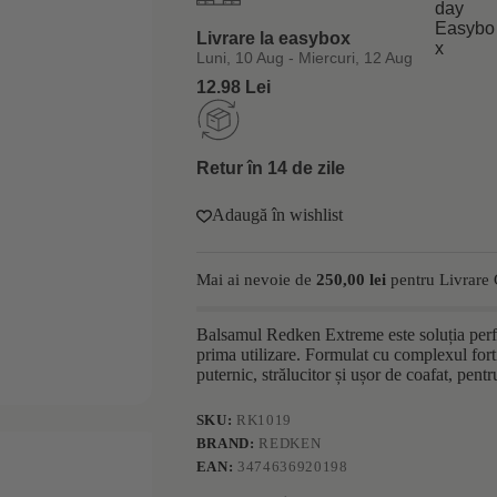
par
deteriorat
Livrare la easybox
Redken
Extreme
Luni, 10 Aug - Miercuri, 12 Aug
300ml
12.98 Lei
Retur în 14 de zile
Adaugă în wishlist
Mai ai nevoie de
250,00
lei
pentru Livrare 
Balsamul Redken Extreme este soluția perfec
prima utilizare. Formulat cu complexul forti
puternic, strălucitor și ușor de coafat, pentr
SKU:
RK1019
BRAND:
REDKEN
EAN:
3474636920198