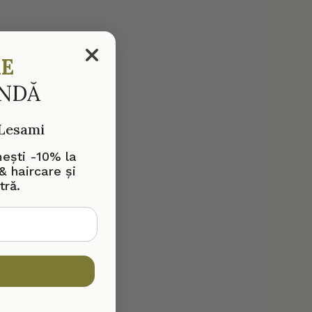
RE
ANDĂ
 Lesami
mești -10% la
& haircare și
tră.