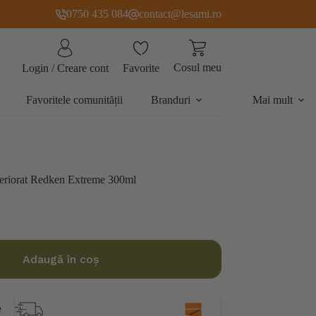
0750 435 084
contact@lesami.ro
Cosul meu
Favorite
Login / Creare cont
Favoritele comunității
Branduri
Mai mult
deteriorat Redken Extreme 300ml
Adaugă în coș