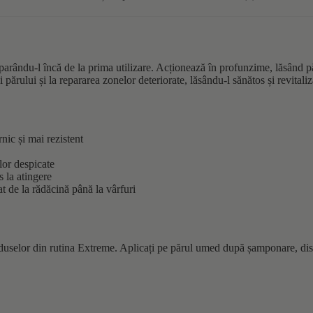
arându-l încă de la prima utilizare. Acționează în profunzime, lăsând pă
 părului și la repararea zonelor deteriorate, lăsându-l sănătos și revitaliz
rnic și mai rezistent
ilor despicate
s la atingere
t de la rădăcină până la vârfuri
uselor din rutina Extreme. Aplicați pe părul umed după șamponare, distrib