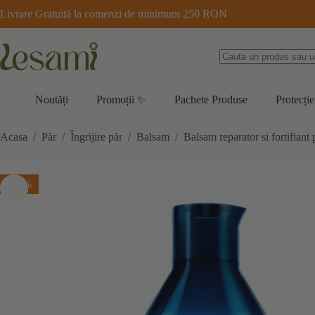
Sari
Livrare Gratuită la comenzi de minimum 250 RON
la
conținut
Noutăți
Promoții ✨
Pachete Produse
Protecție
Acasa
/
Păr
/
Îngrijire păr
/
Balsam
/
Balsam reparator si fortifian
-10%