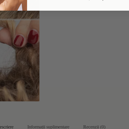
escriere
Informații suplimentare
Recenzii (0)