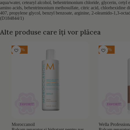
aqua/water, cetearyl alcohol, behentrimonium chloride, glycerin, cetyl 
amino acids, behentrimonium methosulfate, citric acid, chlorhexidine 
407, propylene glycol, benzyl benzoate, arginine, 2-oleamido-1,3-octad
(D184844/1)
Alte produse care îți vor plăcea
-35%
-20%
Moroccanoil
Wella Profession
Balsam reparator si hidratant pentru par
Balsam reparator 