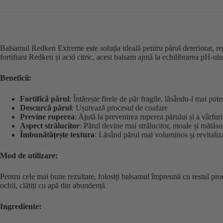
Balsamul Redken Extreme este soluția ideală pentru părul deteriorat, rep
fortifiant Redken și acid citric, acest balsam ajută la echilibrarea pH-ului
Beneficii:
Fortifică părul
: Întărește firele de păr fragile, lăsându-l mai pute
Descurcă părul
: Ușurează procesul de coafare
Previne ruperea
: Ajută la prevenirea ruperea părului și a vârfur
Aspect strălucitor
: Părul devine mai strălucitor, moale și mătăso
Îmbunătățește textura
: Lăsând părul mai voluminos și revitaliza
Mod de utilizare:
Pentru cele mai bune rezultate, folosiți balsamul împreună cu restul prod
ochii, clătiți cu apă din abundență.
Ingrediente: