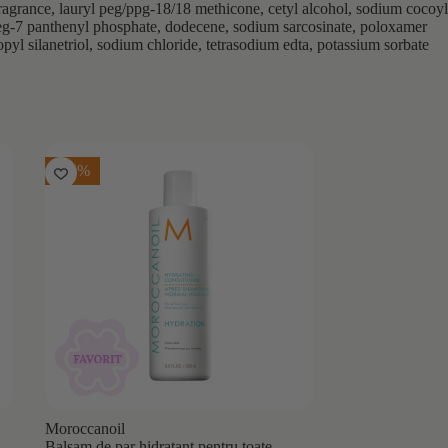
fragrance, lauryl peg/ppg-18/18 methicone, cetyl alcohol, sodium cocoyl
 peg-7 panthenyl phosphate, dodecene, sodium sarcosinate, poloxamer
yl silanetriol, sodium chloride, tetrasodium edta, potassium sorbate
-35%
Moroccanoil
Balsam de par hidratant pentru toate