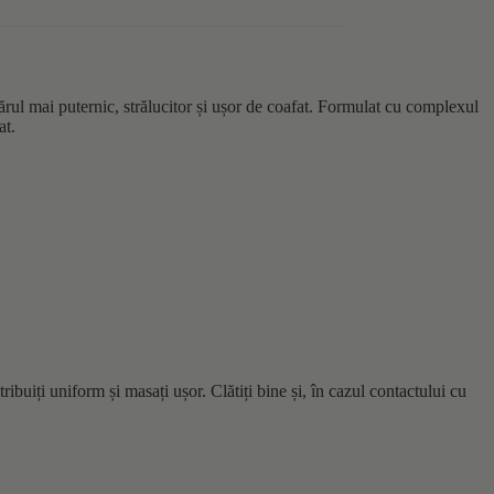
rul mai puternic, strălucitor și ușor de coafat. Formulat cu complexul
at.
uiți uniform și masați ușor. Clătiți bine și, în cazul contactului cu