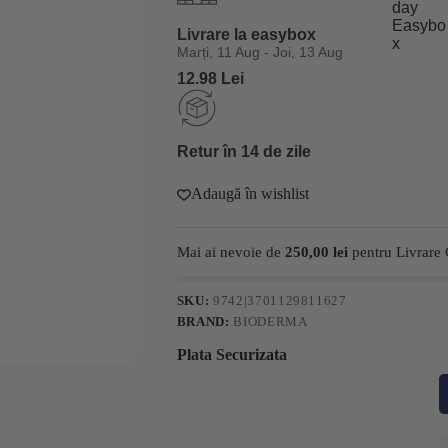
uscata
si
Livrare la easybox
sensibila
Bioderma
Marți, 11 Aug - Joi, 13 Aug
Atoderm
12.98 Lei
1000ml
Retur în 14 de zile
Adaugă în wishlist
Mai ai nevoie de
250,00
lei
pentru Livrare 
SKU:
9742|3701129811627
BRAND:
BIODERMA
Plata Securizata