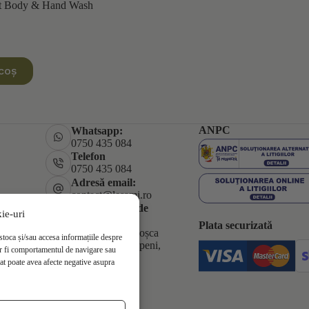
nt Body & Hand Wash
coș
.
.
ANPC
Whatsapp:
0750 435 084
Telefon
0750 435 084
Adresă email:
contact@lesami.ro
Adresă punct de
ie-uri
lucru:
Plata securizată
Strada Horia Cloșca
stoca și/sau accesa informațiile despre
și Crișan 7, Otopeni,
r fi comportamentul de navigare sau
Ilfov 075100
dat poate avea afecte negative asupra