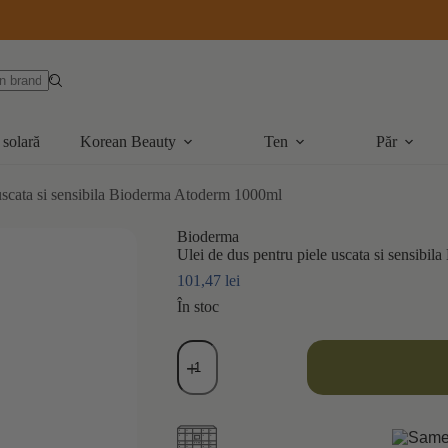
 solară
Korean Beauty
Ten
Păr
 uscata si sensibila Bioderma Atoderm 1000ml
Bioderma
Ulei de dus pentru piele uscata si sensib
101,47
lei
În stoc
Cantitate
Ulei
de
dus
pentru
piele