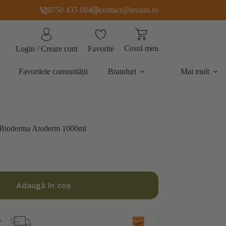
0750 435 084
contact@lesami.ro
Cosul meu
Favorite
Login / Creare cont
Favoritele comunității
Branduri
Mai mult
ila Bioderma Atoderm 1000ml
Adaugă în coș