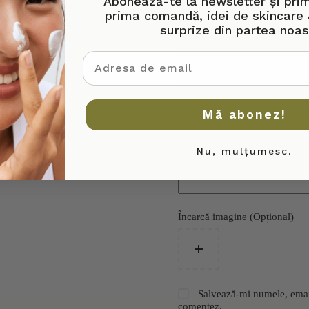
Abonează-te la newsletter și pri
prima comandă, idei de skincare 
Titlu recenzie
surprize din partea noas
adresa de email
Recenzia ta
*
Mă abonez!
Nu, mulțumesc.
Încarcă imagine (Opțional)
Salvează-mi numele, emailu
comentez.