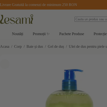
Sari
Livrare Gratuită la comenzi de minimum 250 RON
la
conținut
Noutăți
Promoții ✨
Pachete Produse
Protecție
Acasa
/
Corp
/
Baie și dus
/
Gel de duș
/
Ulei de dus pentru piele