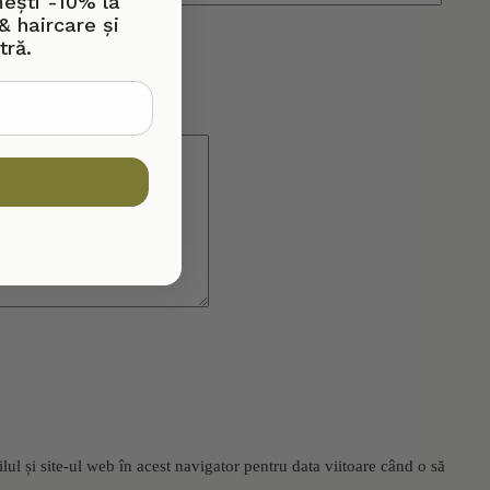
mești -10% la
& haircare și
tră.
l și site-ul web în acest navigator pentru data viitoare când o să