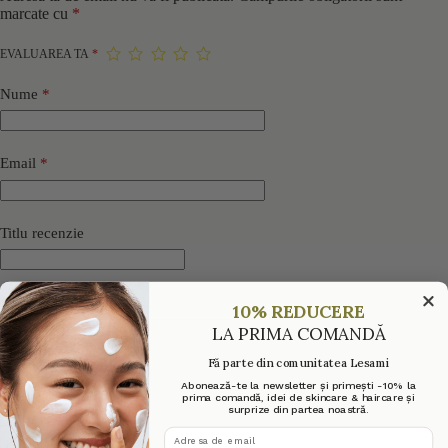
marcate cu
*
EVALUAREA TA
*
Nume
*
Email
*
Titlu recenzie
Recenzia ta
*
10% REDUCERE
LA PRIMA COMANDĂ
Fă parte din comunitatea Lesami
Abonează-te la newsletter și primești -10% la
prima comandă, idei de skincare & haircare și
surprize din partea noastră.
adresa de email