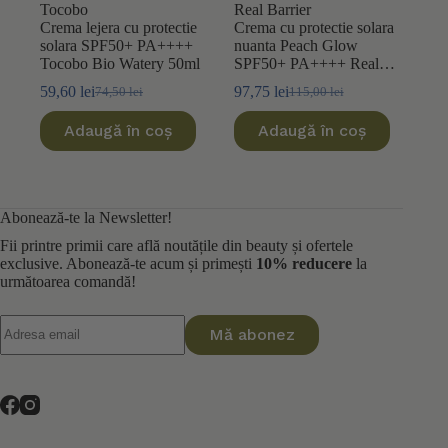
Tocobo
Real Barrier
Crema lejera cu protectie
Crema cu protectie solara
solara SPF50+ PA++++
nuanta Peach Glow
Tocobo Bio Watery 50ml
SPF50+ PA++++ Real
Barrier Peach Fit Tone-up
59,60
lei
97,75
lei
74,50
lei
115,00
lei
Prețul
Prețul
Prețul
Prețul
50ml
inițial
curent
inițial
curent
Adaugă în coș
Adaugă în coș
a
este:
a
este:
fost:
59,60 lei.
fost:
97,75 lei.
74,50 lei.
115,00 lei.
Abonează-te la Newsletter!
Fii printre primii care află noutățile din beauty și ofertele
exclusive. Abonează-te acum și primești
10% reducere
la
următoarea comandă!
Mă abonez