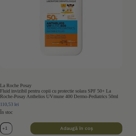
La Roche Posay
Fluid invizibil pentru copii cu protectie solara SPF 50+ La
Roche-Posay Anthelios UVmune 400 Dermo‑Pediatrics 50ml
110,53
lei
În stoc
Cantitate
Adaugă în coș
Fluid
invizibil