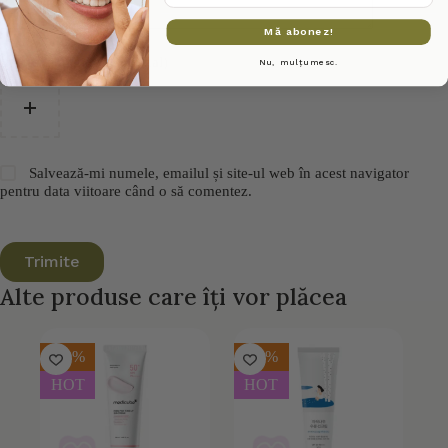
Mă abonez!
Încarcă imagine (Opțional)
Nu, mulțumesc.
Salvează-mi numele, emailul și site-ul web în acest navigator
pentru data viitoare când o să comentez.
Trimite
Alte produse care îți vor plăcea
-30%
-20%
HOT
HOT