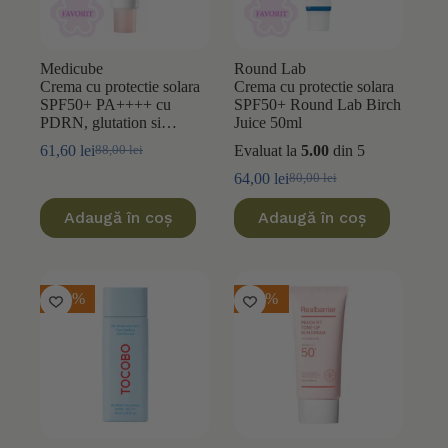
Medicube
Round Lab
Crema cu protectie solara
Crema cu protectie solara
SPF50+ PA++++ cu
SPF50+ Round Lab Birch
PDRN, glutation si
Juice 50ml
niacinamida Medicube
61,60
lei
Evaluat la
5.00
din 5
88,00
lei
Prețul
Prețul
Pink Tone Up 50ml
inițial
curent
64,00
lei
80,00
lei
Prețul
Prețul
a
este:
inițial
curent
fost:
61,60 lei.
Adaugă în coș
Adaugă în coș
a
este:
88,00 lei.
fost:
64,00 lei.
80,00 lei.
-20%
-15%