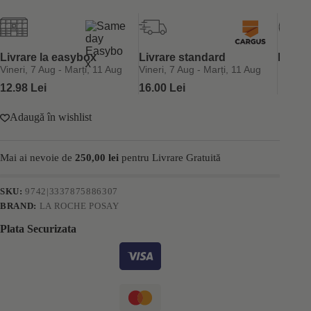
pentru
copii
cu
protectie
solara
Livrare la easybox
Livrare standard
Retur 
SPF
Vineri, 7 Aug - Marți, 11 Aug
Vineri, 7 Aug - Marți, 11 Aug
50+
12.98 Lei
16.00 Lei
La
Roche-
Posay
Adaugă în wishlist
Anthelios
UVmune
400
Mai ai nevoie de
250,00
lei
pentru Livrare Gratuită
Dermo‑Pediatrics
50ml
SKU:
9742|3337875886307
BRAND:
LA ROCHE POSAY
Plata Securizata