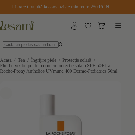
Sari
Livrare Gratuită la comenzi de minimum 250 RON
la
conținut
Acasa
/
Ten
/
Îngrijire piele
/
Protecție solară
/
Fluid invizibil pentru copii cu protectie solara SPF 50+ La
Roche-Posay Anthelios UVmune 400 Dermo‑Pediatrics 50ml