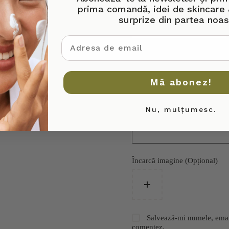
prima comandă, idei de skincare 
surprize din partea noas
Titlu recenzie
adresa de email
Recenzia ta
*
Mă abonez!
Nu, mulțumesc.
Încarcă imagine (Opțional)
Salvează-mi numele, emailu
comentez.