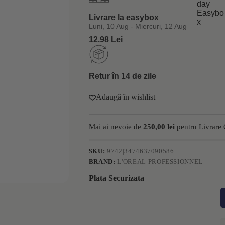
L'Oreal
Professionnel
Livrare la easybox
Serie
Expert
Luni, 10 Aug - Miercuri, 12 Aug
Scalp
12.98 Lei
Advanced
200ml
Retur în 14 de zile
Adaugă în wishlist
Mai ai nevoie de
250,00
lei
pentru Livrare 
SKU:
9742|3474637090586
BRAND:
L'OREAL PROFESSIONNEL
Plata Securizata