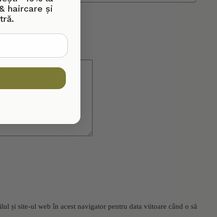
& haircare și
tră.
l și site-ul web în acest navigator pentru data viitoare când o să