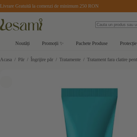
Sari
Livrare Gratuită la comenzi de minimum 250 RON
la
conținut
Noutăți
Promoții ✨
Pachete Produse
Protecție
Acasa
/
Păr
/
Îngrijire păr
/
Tratamente
/
Tratament fara clatire pe