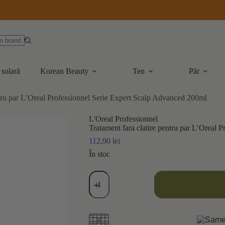
 solară
Korean Beauty
Ten
Păr
ntru par L’Oreal Professionnel Serie Expert Scalp Advanced 200ml
L'Oreal Professionnel
Tratament fara clatire pentru par L’Oreal
112,90
lei
În stoc
Cantitate
Tratament
fara
clatire
pentru
par