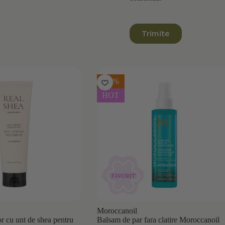
Trimite
-10%
HOT
Moroccanoil
or cu unt de shea pentru
Balsam de par fara clatire Moroccanoil