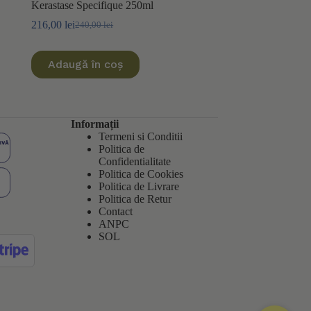
Kerastase Specifique 250ml
216,00
lei
240,00
lei
Prețul
Prețul
inițial
curent
a
este:
Adaugă în coș
fost:
216,00 lei.
240,00 lei.
Informații
Termeni si Conditii
Politica de
Confidentialitate
Politica de
Cookies
Politica de Livrare
Politica de Retur
Contact
ANPC
SOL