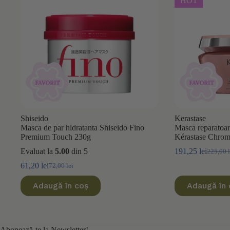
HOT
Shiseido
Kerastase
Masca de par hidratanta Shiseido Fino
Masca reparatoar
Premium Touch 230g
Kérastase Chro
Evaluat la
5.00
din 5
191,25
lei
225,00
Prețul
Prețul
inițial
curent
61,20
lei
72,00
lei
Prețul
Prețul
a
este:
inițial
curent
fost:
191,25 l
Adaugă în coș
Adaugă în 
a
este:
225,00 l
fost:
61,20 lei.
72,00 lei.
Abonează-te la Newsletter!