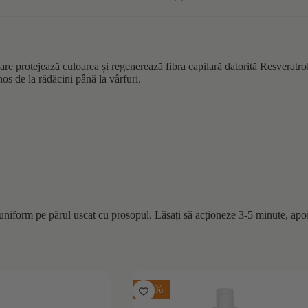
e protejează culoarea și regenerează fibra capilară datorită Resveratrolu
nos de la rădăcini până la vârfuri.
niform pe părul uscat cu prosopul. Lăsați să acționeze 3-5 minute, apoi 
-20%