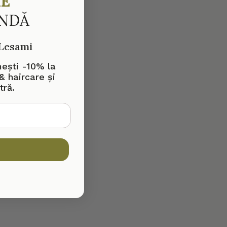
RE
ANDĂ
 Lesami
mești -10% la
& haircare și
tră.