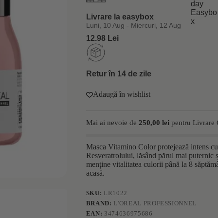
vopsit
L’Oréal
Livrare la easybox
Professionnel
Serie
Luni, 10 Aug - Miercuri, 12 Aug
Expert
12.98 Lei
Vitamino
Color
500ml
Retur în 14 de zile
Adaugă în wishlist
Mai ai nevoie de
250,00
lei
pentru Livrare 
Masca Vitamino Color protejează intens culo
Resveratrolului, lăsând părul mai puternic și 
menține vitalitatea culorii până la 8 săptămâ
acasă.
SKU:
LR1022
BRAND:
L'OREAL PROFESSIONNEL
EAN:
3474636975686