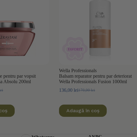
Wella Professionals
e pentru par vopsit
Balsam reparator pentru par deteriorat
ma Absolu 200ml
Wella Professionals Fusion 1000ml
136,00
lei
lei
170,00
lei
Prețul
Prețul
inițial
curent
a
este:
ei.
fost:
136,00 lei.
coș
Adaugă în coș
ei.
170,00 lei.
ANPC