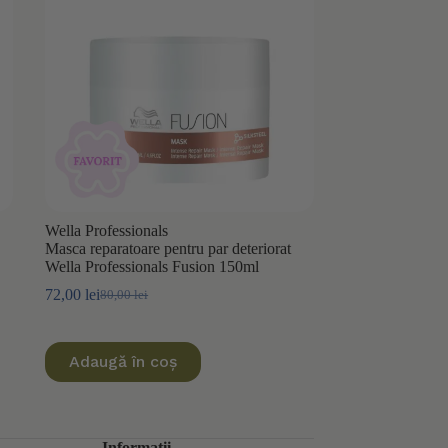
Wella Professionals
Masca reparatoare pentru par deteriorat
Wella Professionals Fusion 150ml
72,00
lei
80,00
lei
Prețul
Prețul
inițial
curent
a
este:
fost:
72,00 lei.
Adaugă în coș
80,00 lei.
Informații