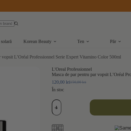
 solară
Korean Beauty
Ten
Păr
r vopsit L’Oréal Professionnel Serie Expert Vitamino Color 500ml
L'Oreal Professionnel
Masca de par pentru par vopsit L’Oréal Pr
120,00
lei
150,00
lei
Prețul
Prețul
inițial
curent
În stoc
a
este:
fost:
120,00 lei.
Cantitate
150,00 lei.
Masca
de
par
pentru
par