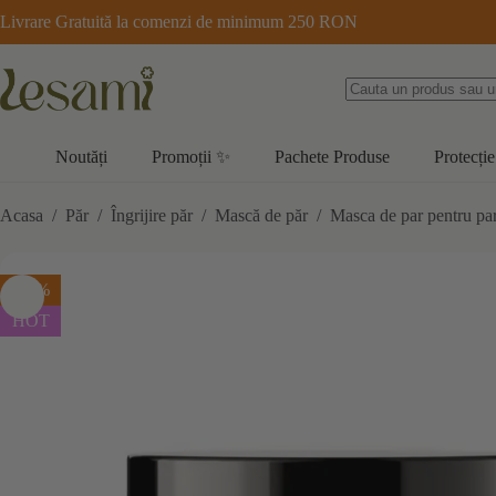
Sari
Livrare Gratuită la comenzi de minimum 250 RON
la
conținut
Noutăți
Promoții ✨
Pachete Produse
Protecție
Acasa
/
Păr
/
Îngrijire păr
/
Mască de păr
/
Masca de par pentru pa
-20%
HOT