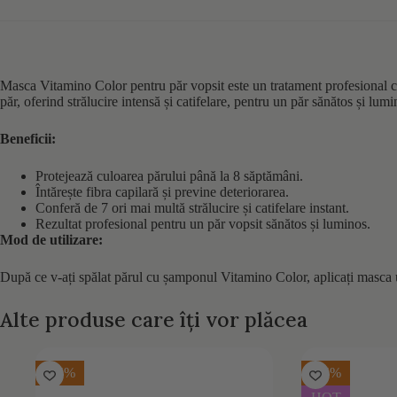
Masca Vitamino Color pentru păr vopsit este un tratament profesional car
păr, oferind strălucire intensă și catifelare, pentru un păr sănătos și lumi
Beneficii:
Protejează culoarea părului până la 8 săptămâni.
Întărește fibra capilară și previne deteriorarea.
Conferă de 7 ori mai multă strălucire și catifelare instant.
Rezultat profesional pentru un păr vopsit sănătos și luminos.
Mod de utilizare:
După ce v-ați spălat părul cu șamponul Vitamino Color, aplicați masca u
Alte produse care îți vor plăcea
-15%
-15%