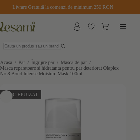
Sari
Livrare Gratuită la comenzi de minimum 250 RON
la
conținut
Acasa
/
Păr
/
Îngrijire păr
/
Mască de păr
/
Masca reparatoare si hidratanta pentru par deteriorat Olaplex
No.8 Bond Intense Moisture Mask 100ml
STOC EPUIZAT