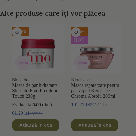
Alte produse care îți vor plăcea
-15%
-15%
HOT
Shiseido
Kerastase
Masca de par hidratanta
Masca reparatoare pentru
Shiseido Fino Premium
par vopsit Kérastase
Touch 230g
Chroma Absolu 200ml
Evaluat la
5.00
din 5
191,25
lei
225,00
lei
Prețul
Prețul
inițial
curent
61,20
lei
72,00
lei
Prețul
Prețul
a
este:
inițial
curent
fost:
191,25 lei.
Adaugă în coș
Adaugă în coș
a
este:
225,00 lei.
fost:
61,20 lei.