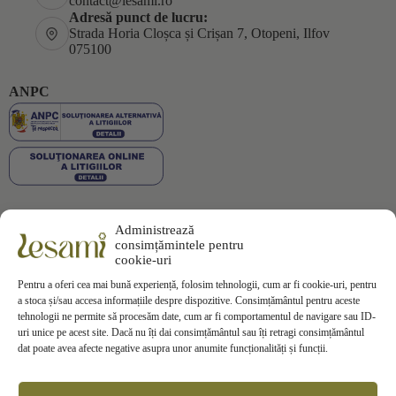
contact@lesami.ro
Adresă punct de lucru:
Strada Horia Cloșca și Crișan 7, Otopeni, Ilfov
075100
ANPC
Administrează
Plata securizată
consimțămintele pentru
cookie-uri
Pentru a oferi cea mai bună experiență, folosim tehnologii, cum ar fi cookie-uri, pentru
a stoca și/sau accesa informațiile despre dispozitive. Consimțământul pentru aceste
tehnologii ne permite să procesăm date, cum ar fi comportamentul de navigare sau ID-
uri unice pe acest site. Dacă nu îți dai consimțământul sau îți retragi consimțământul
Informații
dat poate avea afecte negative asupra unor anumite funcționalități și funcții.
Termeni si Conditii
Politica de Confidentialitate
Politica de
Cookies