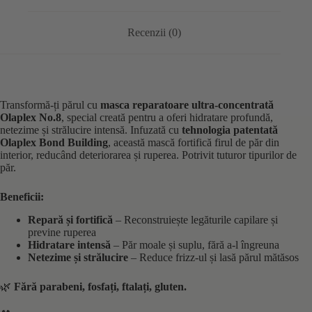
Recenzii (0)
Transformă-ți părul cu
masca reparatoare ultra-concentrată
Olaplex No.8
, special creată pentru a oferi hidratare profundă,
netezime și strălucire intensă. Infuzată cu
tehnologia patentată
Olaplex Bond Building
, această mască fortifică firul de păr din
interior, reducând deteriorarea și ruperea. Potrivit tuturor tipurilor de
păr.
Beneficii:
Repară și fortifică
– Reconstruiește legăturile capilare și
previne ruperea
Hidratare intensă
– Păr moale și suplu, fără a-l îngreuna
Netezime și strălucire
– Reduce frizz-ul și lasă părul mătăsos
🌿
Fără parabeni, fosfați, ftalați, gluten.