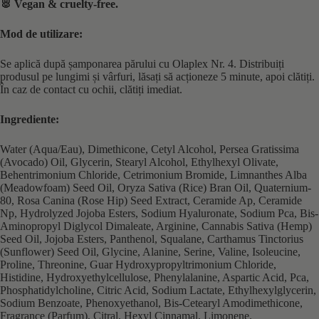
🐰 Vegan & cruelty-free.
Mod de utilizare:
Se aplică după șamponarea părului cu Olaplex Nr. 4. Distribuiți
produsul pe lungimi și vârfuri, lăsați să acționeze 5 minute, apoi clătiți.
În caz de contact cu ochii, clătiți imediat.
Ingrediente:
Water (Aqua/Eau), Dimethicone, Cetyl Alcohol, Persea Gratissima
(Avocado) Oil, Glycerin, Stearyl Alcohol, Ethylhexyl Olivate,
Behentrimonium Chloride, Cetrimonium Bromide, Limnanthes Alba
(Meadowfoam) Seed Oil, Oryza Sativa (Rice) Bran Oil, Quaternium-
80, Rosa Canina (Rose Hip) Seed Extract, Ceramide Ap, Ceramide
Np, Hydrolyzed Jojoba Esters, Sodium Hyaluronate, Sodium Pca, Bis-
Aminopropyl Diglycol Dimaleate, Arginine, Cannabis Sativa (Hemp)
Seed Oil, Jojoba Esters, Panthenol, Squalane, Carthamus Tinctorius
(Sunflower) Seed Oil, Glycine, Alanine, Serine, Valine, Isoleucine,
Proline, Threonine, Guar Hydroxypropyltrimonium Chloride,
Histidine, Hydroxyethylcellulose, Phenylalanine, Aspartic Acid, Pca,
Phosphatidylcholine, Citric Acid, Sodium Lactate, Ethylhexylglycerin,
Sodium Benzoate, Phenoxyethanol, Bis-Cetearyl Amodimethicone,
Fragrance (Parfum), Citral, Hexyl Cinnamal, Limonene.