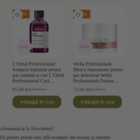
72,00 lei.
-15%
-10%
L'Oreal Professionnel
Wella Professionals
Sampon hidratant pentru
Masca reparatoare pentru
par ondulat si cret L’Oréal
par deteriorat Wella
Professionnel Curl
Professionals Fusion
Expression 300ml
150ml
85,00
lei
72,00
lei
100,00
lei
80,00
lei
Prețul
Prețul
Prețul
Prețul
inițial
curent
inițial
curent
Adaugă în coș
Adaugă în coș
a
este:
a
este:
fost:
85,00 lei.
fost:
72,00 lei.
100,00 lei.
80,00 lei.
Abonează-te la Newsletter!
Fii printre primii care află noutățile din beauty și ofertele