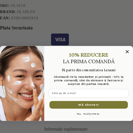
SKU:
OL1018
BRAND:
OLAPLEX
EAN:
850018802819
Plata Securizata
10% REDUCERE
LA PRIMA COMANDĂ
Fă parte din comunitatea Lesami
Abonează-te la newsletter și primești -10% la
prima comandă, idei de skincare & haircare și
surprize din partea noastră.
adresa de email
Mă abonez!
Descriere
Nu, mulțumesc.
Informații suplimentare