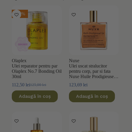
-10%
Olaplex
Nuxe
Ulei reparator pentru par
Ulei uscat stralucitor
Olaplex No.7 Bonding Oil
pentru corp, par si fata
30ml
Nuxe Huile Prodigieuse
Or 50ml
112,50
lei
123,69
lei
125,00
lei
Prețul
Prețul
inițial
curent
Adaugă în coș
Adaugă în coș
a
este:
fost:
112,50 lei.
125,00 lei.