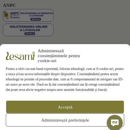
ANPC
Administrează
Plata securizată
consimțămintele pentru
cookie-uri
Pentru a oferi cea mai bună experiență, folosim tehnologii, cum ar fi cookie-uri, pentru
a stoca și/sau accesa informațiile despre dispozitive. Consimțământul pentru aceste
tehnologii ne permite să procesăm date, cum ar fi comportamentul de navigare sau ID-
uri unice pe acest site. Dacă nu îți dai consimțământul sau îți retragi consimțământul
Informații
dat poate avea afecte negative asupra unor anumite funcționalități și funcții.
Termeni si Conditii
Politica de Confidentialitate
Politica de
Cookies
Acceptă
Politica de Livrare
Politica de Retur
Contact
Administrează preferințele
ANPC