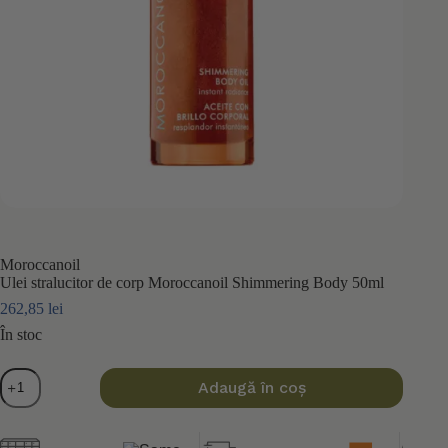
Moroccanoil
Ulei stralucitor de corp Moroccanoil Shimmering Body 50ml
262,85
lei
În stoc
Cantitate
Adaugă în coș
Ulei
stralucitor
de
corp