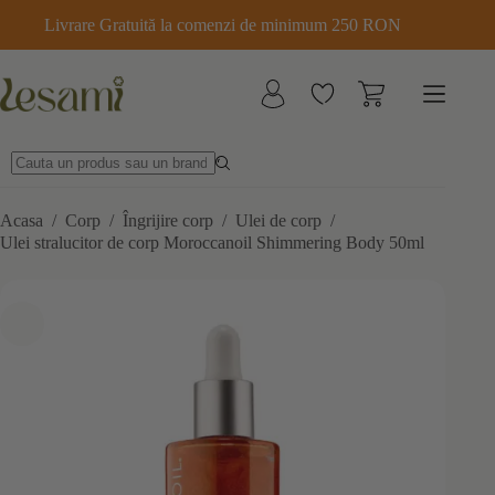
Sari
Livrare Gratuită la comenzi de minimum 250 RON
la
conținut
Acasa
/
Corp
/
Îngrijire corp
/
Ulei de corp
/
Ulei stralucitor de corp Moroccanoil Shimmering Body 50ml