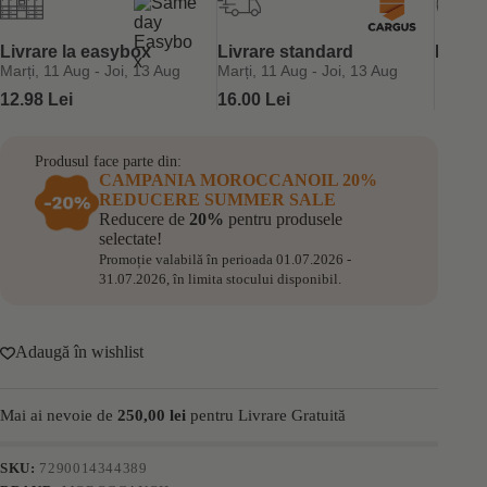
Moroccanoil
Shimmering
Body
Livrare la easybox
Livrare standard
Retur 
50ml
Marți, 11 Aug - Joi, 13 Aug
Marți, 11 Aug - Joi, 13 Aug
12.98 Lei
16.00 Lei
Produsul face parte din:
CAMPANIA MOROCCANOIL 20%
REDUCERE SUMMER SALE
Reducere de
20%
pentru produsele
selectate!
Promoție valabilă în perioada 01.07.2026 -
31.07.2026, în limita stocului disponibil.
Adaugă în wishlist
Mai ai nevoie de
250,00
lei
pentru Livrare Gratuită
SKU:
7290014344389