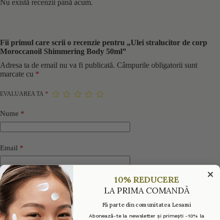
Nu există recenzii până acum.
Fii primul care scrii o recenzie pentru „Ulei stralucitor de corp
Moroccanoil Shimmering Body 50ml”
Adresa ta de email nu va fi publicată.
Câmpurile obligatorii sunt
marcate cu
*
EVALUAREA TA
*
Nume
*
Email
*
10% REDUCERE
Titlu recenzie
LA PRIMA COMANDĂ
Fă parte din comunitatea Lesami
Recenzia ta
*
Abonează-te la newsletter și primești -10% la