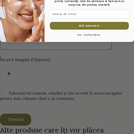
prima comandă, idei de skincare & haircare și
surprize din partea noastră.
adresa de email
Mă abonez!
Nu, mulțumesc.
Încarcă imagine (Opțional)
Salvează-mi numele, emailul și site-ul web în acest navigator
pentru data viitoare când o să comentez.
Trimite
Alte produse care îți vor plăcea