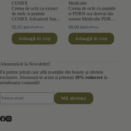
COSRX
Medicube
Crema de ochi cu extract
Crema de ochi cu peptide
de melc si peptide
si PDRN roz derivat din
COSRX Advanced Snail
somon Medicube PDRN
Peptide Eye Cream 25ml
Pink Peptide Eye Cream
92,65
lei
68,00
lei
109,00
lei
85,00
lei
Prețul
Prețul
Prețul
Prețul
30ml
inițial
curent
inițial
curent
Adaugă în coș
Adaugă în coș
a
este:
a
este:
fost:
92,65 lei.
fost:
68,00 lei.
109,00 lei.
85,00 lei.
Abonează-te la Newsletter!
Fii printre primii care află noutățile din beauty și ofertele
exclusive. Abonează-te acum și primești
10% reducere
la
următoarea comandă!
Mă abonez