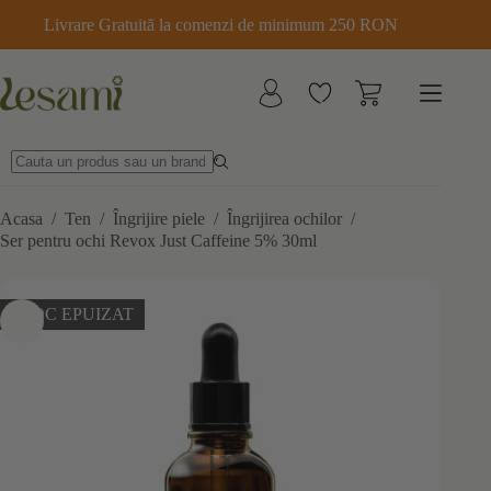
Sari
Livrare Gratuită la comenzi de minimum 250 RON
la
conținut
Acasa
/
Ten
/
Îngrijire piele
/
Îngrijirea ochilor
/
Ser pentru ochi Revox Just Caffeine 5% 30ml
STOC EPUIZAT