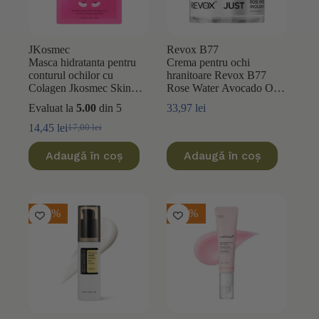
JKosmec
Revox B77
Masca hidratanta pentru
Crema pentru ochi
conturul ochilor cu
hranitoare Revox B77
Colagen Jkosmec Skin
Rose Water Avocado Oil
Solution Collagen Eye
Just 50ml
Evaluat la
5.00
din 5
33,97
lei
Zone Mask 90ml
14,45
lei
17,00
lei
Prețul
Prețul
inițial
curent
Adaugă în coș
Adaugă în coș
a
este:
fost:
14,45 lei.
17,00 lei.
-15%
-20%