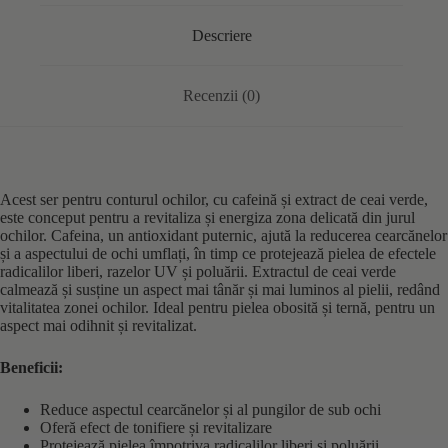
Descriere
Recenzii (0)
Acest ser pentru conturul ochilor, cu cafeină și extract de ceai verde,
este conceput pentru a revitaliza și energiza zona delicată din jurul
ochilor. Cafeina, un antioxidant puternic, ajută la reducerea cearcănelor
și a aspectului de ochi umflați, în timp ce protejează pielea de efectele
radicalilor liberi, razelor UV și poluării. Extractul de ceai verde
calmează și susține un aspect mai tânăr și mai luminos al pielii, redând
vitalitatea zonei ochilor. Ideal pentru pielea obosită și ternă, pentru un
aspect mai odihnit și revitalizat.
Beneficii:
Reduce aspectul cearcănelor și al pungilor de sub ochi
Oferă efect de tonifiere și revitalizare
Protejează pielea împotriva radicalilor liberi și poluării