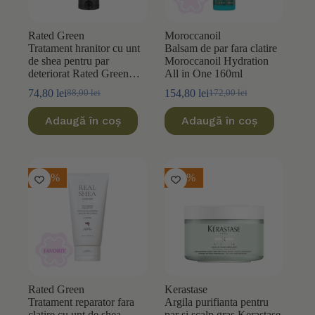
Rated Green
Moroccanoil
Tratament hranitor cu unt
Balsam de par fara clatire
de shea pentru par
Moroccanoil Hydration
deteriorat Rated Green
All in One 160ml
Real Shea 240ml
74,80
lei
154,80
lei
88,00
lei
172,00
lei
Prețul
Prețul
Prețul
Prețul
inițial
curent
inițial
curent
Adaugă în coș
Adaugă în coș
a
este:
a
este:
fost:
74,80 lei.
fost:
154,80 lei.
88,00 lei.
172,00 lei.
-15%
-10%
Rated Green
Kerastase
Tratament reparator fara
Argila purifianta pentru
clatire cu unt de shea
par si scalp gras Kerastase