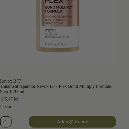
Revox B77
Tratament reparator Revox B77 Plex Bond Multiply Formula
Step 1 260ml
185,47
lei
În stoc
Cantitate
Adaugă în coș
Tratament
reparator