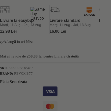
Revox
B77
Plex
Bond
Multiply
Livrare la easybox
Livrare standard
Retur 
Formula
Marți, 11 Aug - Joi, 13 Aug
Marți, 11 Aug - Joi, 13 Aug
Step
12.98 Lei
16.00 Lei
1
260ml
Adaugă în wishlist
Mai ai nevoie de
250,00
lei
pentru Livrare Gratuită
SKU:
5060565105904
BRAND:
REVOX B77
Plata Securizata