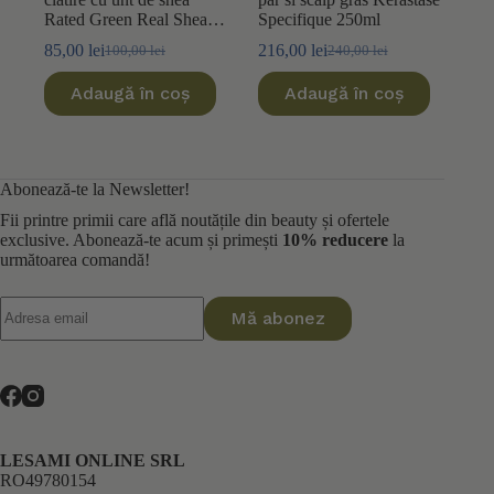
Rated Green Real Shea
Specifique 250ml
Protein Recharging 150ml
85,00
lei
216,00
lei
100,00
lei
240,00
lei
Prețul
Prețul
Prețul
Prețul
inițial
curent
inițial
curent
Adaugă în coș
Adaugă în coș
a
este:
a
este:
fost:
85,00 lei.
fost:
216,00 lei.
100,00 lei.
240,00 lei.
Abonează-te la Newsletter!
Fii printre primii care află noutățile din beauty și ofertele
exclusive. Abonează-te acum și primești
10% reducere
la
următoarea comandă!
Mă abonez
LESAMI ONLINE SRL
RO49780154