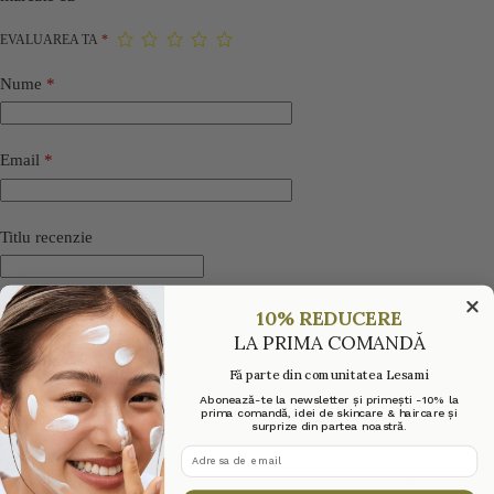
EVALUAREA TA
*
Nume
*
Email
*
Titlu recenzie
Recenzia ta
*
10% REDUCERE
LA PRIMA COMANDĂ
Fă parte din comunitatea Lesami
Abonează-te la newsletter și primești -10% la
prima comandă, idei de skincare & haircare și
surprize din partea noastră.
adresa de email