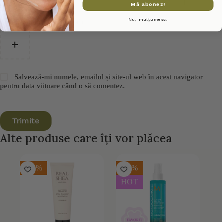
Mă abonez!
Nu, mulțumesc.
Încarcă imagine (Opțional)
Salvează-mi numele, emailul și site-ul web în acest navigator
pentru data viitoare când o să comentez.
Trimite
Alte produse care îți vor plăcea
-15%
-10%
HOT