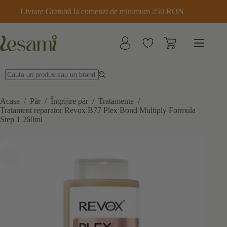
Sari
Livrare Gratuită la comenzi de minimum 250 RON
la
conținut
Acasa
/
Păr
/
Îngrijire păr
/
Tratamente
/
Tratament reparator Revox B77 Plex Bond Multiply Formula
Step 1 260ml