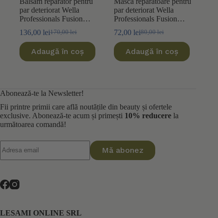
Balsam reparator pentru
Masca reparatoare pentru
par deteriorat Wella
par deteriorat Wella
Professionals Fusion
Professionals Fusion
1000ml
150ml
136,00
lei
72,00
lei
170,00
lei
80,00
lei
Prețul
Prețul
Prețul
Prețul
inițial
curent
inițial
curent
Adaugă în coș
Adaugă în coș
a
este:
a
este:
fost:
136,00 lei.
fost:
72,00 lei.
170,00 lei.
80,00 lei.
Abonează-te la Newsletter!
Fii printre primii care află noutățile din beauty și ofertele
exclusive. Abonează-te acum și primești
10% reducere
la
următoarea comandă!
Mă abonez
LESAMI ONLINE SRL