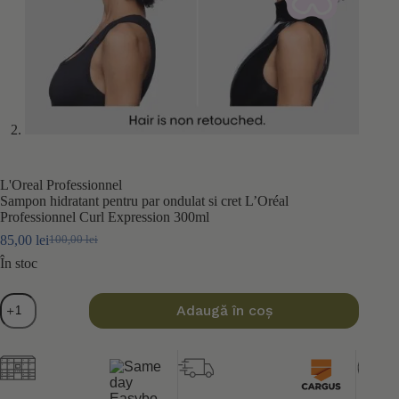
L'Oreal Professionnel
Sampon hidratant pentru par ondulat si cret L’Oréal
Professionnel Curl Expression 300ml
85,00
lei
100,00
lei
Prețul
Prețul
inițial
curent
În stoc
a
este:
fost:
85,00 lei.
Cantitate
Adaugă în coș
100,00 lei.
Sampon
hidratant
pentru
par
ondulat
si