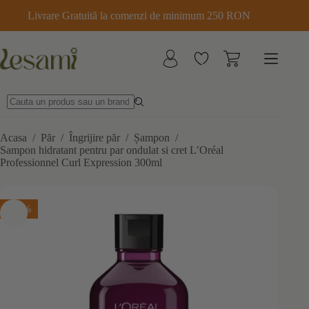
Sari
Livrare Gratuită la comenzi de minimum 250 RON
la
conținut
Acasa
/
Păr
/
Îngrijire păr
/
Șampon
/
Sampon hidratant pentru par ondulat si cret L’Oréal
Professionnel Curl Expression 300ml
-15%