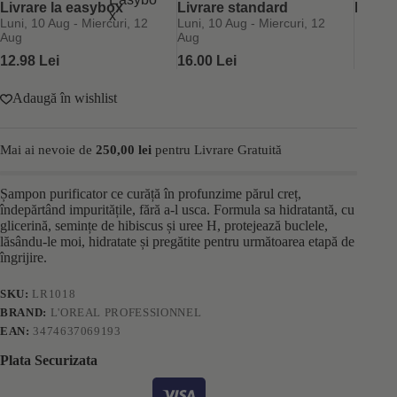
cret
Livrare la easybox
Livrare standard
Retur 
L’Oréal
Luni, 10 Aug - Miercuri, 12
Luni, 10 Aug - Miercuri, 12
Professionnel
Aug
Aug
Curl
12.98 Lei
16.00 Lei
Expression
300ml
Adaugă în wishlist
Mai ai nevoie de
250,00
lei
pentru Livrare Gratuită
Șampon purificator ce curăță în profunzime părul creț,
îndepărtând impuritățile, fără a-l usca. Formula sa hidratantă, cu
glicerină, semințe de hibiscus și uree H, protejează buclele,
lăsându-le moi, hidratate și pregătite pentru următoarea etapă de
îngrijire.
SKU:
LR1018
BRAND:
L'OREAL PROFESSIONNEL
EAN:
3474637069193
Plata Securizata