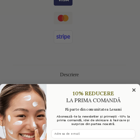
Descriere
10% REDUCERE
Informații suplimentare
LA PRIMA COMANDĂ
Fă parte din comunitatea Lesami
Recenzii (0)
Abonează-te la newsletter și primești -10% la
prima comandă, idei de skincare & haircare și
surprize din partea noastră.
adresa de email