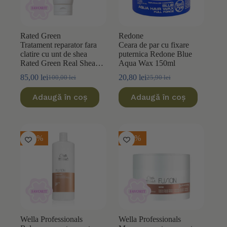
Rated Green
Redone
Tratament reparator fara
Ceara de par cu fixare
clatire cu unt de shea
puternica Redone Blue
Rated Green Real Shea
Aqua Wax 150ml
Protein Recharging 150ml
85,00
lei
20,80
lei
100,00
lei
25,90
lei
Prețul
Prețul
Prețul
Prețul
inițial
curent
inițial
curent
Adaugă în coș
Adaugă în coș
a
este:
a
este:
fost:
85,00 lei.
fost:
20,80 lei.
100,00 lei.
25,90 lei.
-20%
-10%
Wella Professionals
Wella Professionals