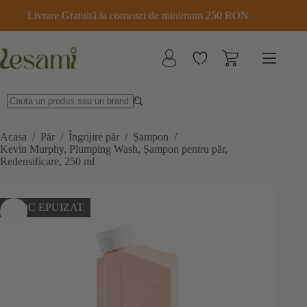
Sari
Livrare Gratuită la comenzi de minimum 250 RON
la
conținut
Acasa
/
Păr
/
Îngrijire păr
/
Șampon
/
Kevin Murphy, Plumping Wash, Șampon pentru păr,
Redensificare, 250 ml
STOC EPUIZAT