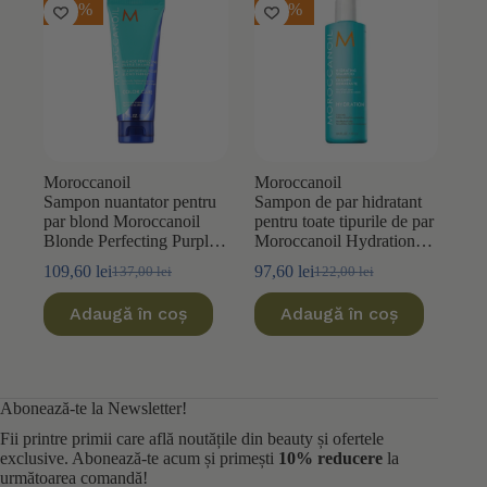
-20%
-20%
Moroccanoil
Moroccanoil
Sampon nuantator pentru
Sampon de par hidratant
par blond Moroccanoil
pentru toate tipurile de par
Blonde Perfecting Purple
Moroccanoil Hydration
Color Care 200ml
250ml
109,60
lei
97,60
lei
137,00
lei
122,00
lei
Prețul
Prețul
Prețul
Prețul
inițial
curent
inițial
curent
Adaugă în coș
Adaugă în coș
a
este:
a
este:
fost:
109,60 lei.
fost:
97,60 lei.
137,00 lei.
122,00 lei.
Abonează-te la Newsletter!
Fii printre primii care află noutățile din beauty și ofertele
exclusive. Abonează-te acum și primești
10% reducere
la
următoarea comandă!