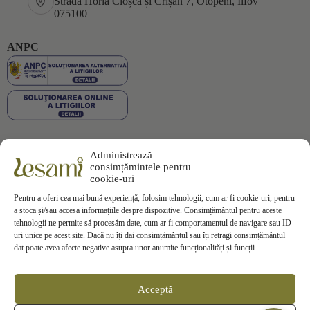
Strada Horia Cloșca și Crișan 7, Otopeni, Ilfov
075100
ANPC
Administrează
Plata securizată
consimțămintele pentru
cookie-uri
Pentru a oferi cea mai bună experiență, folosim tehnologii, cum ar fi cookie-uri, pentru
a stoca și/sau accesa informațiile despre dispozitive. Consimțământul pentru aceste
tehnologii ne permite să procesăm date, cum ar fi comportamentul de navigare sau ID-
uri unice pe acest site. Dacă nu îți dai consimțământul sau îți retragi consimțământul
Informații
dat poate avea afecte negative asupra unor anumite funcționalități și funcții.
Termeni si Conditii
Politica de Confidentialitate
Politica de
Cookies
Acceptă
Politica de Livrare
Politica de Retur