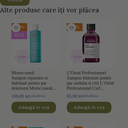
Alte produse care îți vor plăcea
-10%
-15%
HOT
Moroccanoil
L'Oreal Professionnel
Sampon reparator si
Sampon hidratant pentru
hidratant pentru par
par ondulat si cret L’Oréal
deteriorat Moroccanoil
Professionnel Curl
Moisture Repair 250ml
Expression 300ml
109,80
lei
85,00
lei
122,00
lei
100,00
lei
Prețul
Prețul
Prețul
Prețul
inițial
curent
inițial
curent
Adaugă în coș
Adaugă în coș
a
este:
a
este:
fost:
109,80 lei.
fost:
85,00 lei.
122,00 lei.
100,00 lei.