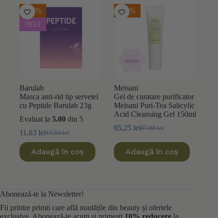
-25%
-25%
HOT
Barulab
Meisani
Masca anti-rid tip servetel
Gel de curatare purificator
cu Peptide Barulab 23g
Meisani Puri-Tea Salicylic
Acid Cleansing Gel 150ml
Evaluat la
5.00
din 5
65,25
lei
87,00
lei
Prețul
Prețul
11,63
lei
15,50
lei
Prețul
Prețul
inițial
curent
inițial
curent
a
este:
Adaugă în coș
Adaugă în coș
a
este:
fost:
65,25 lei.
fost:
11,63 lei.
87,00 lei.
15,50 lei.
Abonează-te la Newsletter!
Fii printre primii care află noutățile din beauty și ofertele
exclusive. Abonează-te acum și primești
10% reducere
la