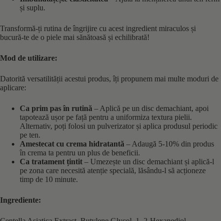
și suplu.
Transformă-ți rutina de îngrijire cu acest ingredient miraculos și
bucură-te de o piele mai sănătoasă și echilibrată!
Mod de utilizare:
Datorită versatilității acestui produs, îți propunem mai multe moduri de
aplicare:
Ca prim pas în rutină
– Aplică pe un disc demachiant, apoi
tapotează ușor pe față pentru a uniformiza textura pielii.
Alternativ, poți folosi un pulverizator și aplica produsul periodic
pe ten.
Amestecat cu crema hidratantă
– Adaugă 5-10% din produs
în crema ta pentru un plus de beneficii.
Ca tratament țintit
– Umezește un disc demachiant și aplică-l
pe zona care necesită atenție specială, lăsându-l să acționeze
timp de 10 minute.
Ingrediente:
Centella Asiatica Extract, Butylene Glycol, 1, 2-Hexanediol