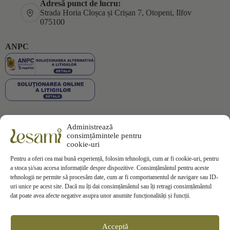
Adresă punct de lucru:
Strada Horia Cloșca și Crișan 7, Otopeni, Ilfov
075100
ANPC
Administrează
Plata securizată
consimțămintele pentru
cookie-uri
Pentru a oferi cea mai bună experiență, folosim tehnologii, cum ar fi cookie-uri, pentru
a stoca și/sau accesa informațiile despre dispozitive. Consimțământul pentru aceste
tehnologii ne permite să procesăm date, cum ar fi comportamentul de navigare sau ID-
uri unice pe acest site. Dacă nu îți dai consimțământul sau îți retragi consimțământul
Informații
dat poate avea afecte negative asupra unor anumite funcționalități și funcții.
Termeni si Conditii
Politica de Confidentialitate
Politica de
Cookies
Acceptă