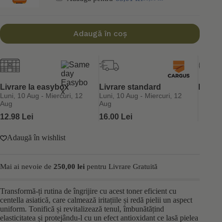
Prețul
Prețul
inițial
curent
a
este:
fost:
65,01 lei.
80,50 lei.
Adaugă în coș
Livrare la easybox
Livrare standard
Retur 
Luni, 10 Aug - Miercuri, 12
Luni, 10 Aug - Miercuri, 12
Aug
Aug
12.98 Lei
16.00 Lei
Adaugă în wishlist
Mai ai nevoie de
250,00
lei
pentru Livrare Gratuită
Transformă-ți rutina de îngrijire cu acest toner eficient cu
centella asiatică, care calmează iritațiile și redă pielii un aspect
uniform. Tonifică și revitalizează tenul, îmbunătățind
elasticitatea și protejându-l cu un efect antioxidant ce lasă pielea