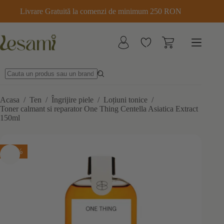
Sari
Livrare Gratuită la comenzi de minimum 250 RON
la
conținut
Acasa
/
Ten
/
Îngrijire piele
/
Loțiuni tonice
/
Toner calmant si reparator One Thing Centella Asiatica Extract
150ml
-15%