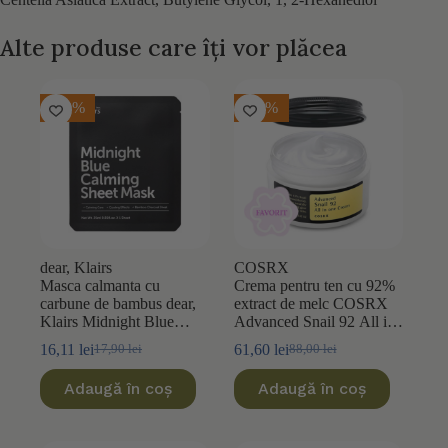
Alte produse care îți vor plăcea
-10%
-30%
dear, Klairs
COSRX
Masca calmanta cu
Crema pentru ten cu 92%
carbune de bambus dear,
extract de melc COSRX
Klairs Midnight Blue
Advanced Snail 92 All in
25ml
One 100ml
16,11
lei
61,60
lei
17,90
lei
88,00
lei
Prețul
Prețul
Prețul
Prețul
inițial
curent
inițial
curent
Adaugă în coș
Adaugă în coș
a
este:
a
este:
fost:
16,11 lei.
fost:
61,60 lei.
17,90 lei.
88,00 lei.