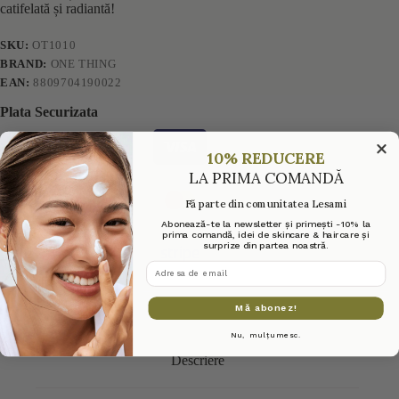
catifelată și radiantă!
SKU:
OT1010
BRAND:
ONE THING
EAN:
8809704190022
Plata Securizata
10% REDUCERE
LA PRIMA COMANDĂ
Fă parte din comunitatea Lesami
Abonează-te la newsletter și primești -10% la
prima comandă, idei de skincare & haircare și
surprize din partea noastră.
adresa de email
Mă abonez!
Nu, mulțumesc.
Descriere