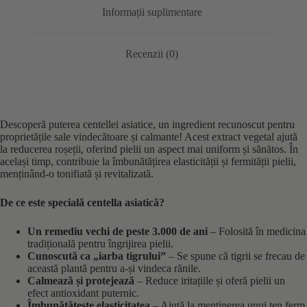
Informații suplimentare
Recenzii (0)
Descoperă puterea centellei asiatice, un ingredient recunoscut pentru
proprietățile sale vindecătoare și calmante! Acest extract vegetal ajută
la reducerea roșeții, oferind pielii un aspect mai uniform și sănătos. În
același timp, contribuie la îmbunătățirea elasticității și fermității pielii,
menținând-o tonifiată și revitalizată.
De ce este specială centella asiatică?
Un remediu vechi de peste 3.000 de ani
– Folosită în medicina
tradițională pentru îngrijirea pielii.
Cunoscută ca „iarba tigrului”
– Se spune că tigrii se frecau de
această plantă pentru a-și vindeca rănile.
Calmează și protejează
– Reduce iritațiile și oferă pielii un
efect antioxidant puternic.
Îmbunătățește elasticitatea
– Ajută la menținerea unui ten ferm