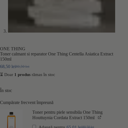
ONE THING
Toner calmant si reparator One Thing Centella Asiatica Extract
150ml
68,50
lei
80,50
lei
Prețul
Prețul
inițial
curent
⏳ Doar
1
produs
rămas în stoc
a
este:
fost:
68,50 lei.
80,50 lei.
În stoc
Cumpărate frecvent împreună
Toner pentru piele sensibila One Thing
Houttuynia Cordata Extract 150ml
Adaugă pentru
65,01
lei
80,50
lei